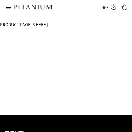
登入
PRODUCT PAGE IS HERE []