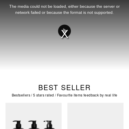
is
a
The media could not be loaded, either because the server or
modal
window.
network failed or because the format is not supported.
Play
Video
BEST SELLER
Bestsellers / 5 stars rated / Favourite items feedback by real life