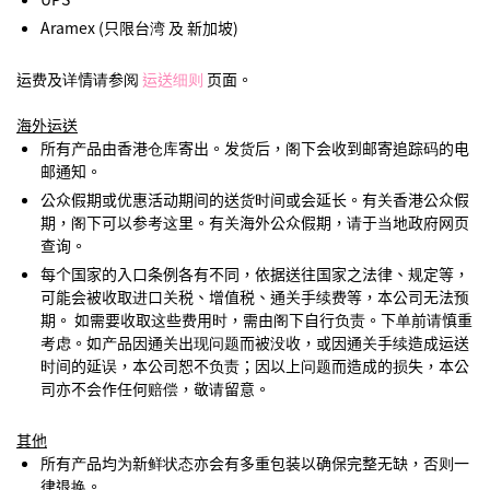
Aramex (只限台湾 及 新加坡)
运费及详情请参阅
运送细则
页面。
海外运送
所有产品由香港仓库寄出。发货后，阁下会收到邮寄追踪码的电
邮通知。
公众假期或优惠活动期间的送货时间或会延长。有关香港公众假
期，阁下可以参考这里。有关海外公众假期，请于当地政府网页
查询。
每个国家的入口条例各有不同，依据送往国家之法律、规定等，
可能会被收取进口关税、增值税、通关手续费等，本公司无法预
期。 如需要收取这些费用时，需由阁下自行负责。下单前请慎重
考虑。如产品因通关出现问题而被没收，或因通关手续造成运送
时间的延误，本公司恕不负责；因以上问题而造成的损失，本公
司亦不会作任何赔偿，敬请留意。
其他
所有产品均为新鲜状态亦会有多重包装以确保完整无缺，否则一
律退换。