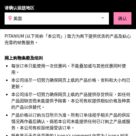
请确认运送地区
登录
美国
确认
条款及细则
PITANIUM (以下简称「本公司」) 致力为阁下提供优质的产品及贴心
完善的销售服务。
网上购物条款及细则
每张订单只能使用一次优惠码，不能叠加或与其他优惠同时使
用。
本公司须尽一切努力确保网页上载的产品价格、资料和大小均已
更新。
本公司须尽一切努力确保网页上载的产品提供存货供应，如任何
产品因缺货而未能提供予顾客，本公司有权提供相似价格及种类
的产品以供替代。
产品价格以订购当日所示为准。所有订单须视乎相关产品的供应
情况再作最后确认。倘若本公司未能提供任何已订购之产品或服
务，本公司有权拒绝接受该订单。
所有显示于产品页面的 Livana’s comment 内容为 Livana 对该