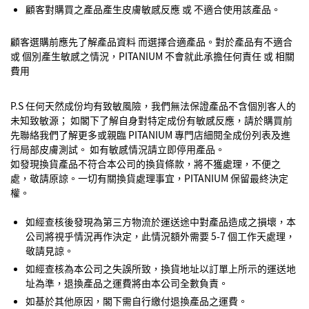
顧客對購買之產品產生皮膚敏感反應 或 不適合使用該產品。
顧客選購前應先了解產品資料 而選擇合適產品。對於產品有不適合
或 個別產生敏感之情況，PITANIUM 不會就此承擔任何責任 或 相關
費用
P.S 任何天然成份均有致敏風險，我們無法保證產品不含個別客人的
未知致敏源； 如閣下了解自身對特定成份有敏感反應，請於購買前
先聯絡我們了解更多或親臨 PITANIUM 專門店細閱全成份列表及進
行局部皮膚測試。 如有敏感情況請立即停用產品。
如發現換貨產品不符合本公司的換貨條款，將不獲處理，不便之
處，敬請原諒。一切有關換貨處理事宜，PITANIUM 保留最終決定
權。
如經查核後發現為第三方物流於運送途中對產品造成之損壞，本
公司將視乎情況再作決定，此情況額外需要 5-7 個工作天處理，
敬請見諒。
如經查核為本公司之失誤所致，換貨地址以訂單上所示的運送地
址為準，退換產品之運費將由本公司全數負責。
如基於其他原因，閣下需自行繳付退換產品之運費。