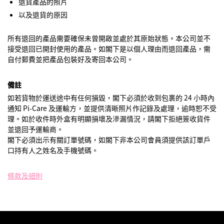
退貨產品的照片
以及退貨的原因
所有退回的產品需要確保未曾開啟並處於其原始狀態。本公司並不
接受退回已開封使用的產品。如閣下是以個人理由而退回產品，需
自付郵費並把產品包裝好及寄回本公司。
備註
如若貨物於運送途中有任何損毀，閣下必須於收到包裹的 24 小時內
通知 Pi-Care 及運輸方，並提供清晰照片作記錄及處理，逾時恕不受
理。如於收件時外盒有明顯損壞及滲漏情況，請閣下拒絕簽收貨件
並退回予運輸商。
閣下必須出示有關訂單號碼，如閣下非本公司會員須提供該訂單戶
口持有人之姓名及手機號碼。
條款及細則