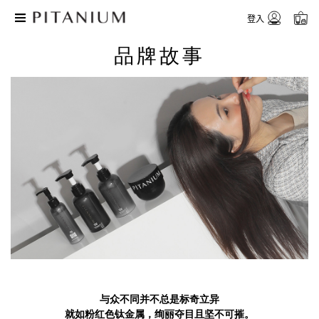
登入
品牌故事
与众不同并不总是标奇立异
就如粉红色钛金属，绚丽夺目且坚不可摧。