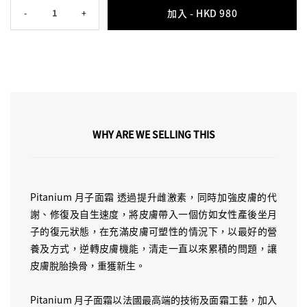
加入 -
HKD 980
-
1
+
WHY ARE WE SELLING THIS
Pitanium 月子面霜 透過提升雌激素，同時加強皮膚的代
謝、修復及自生速度，將皮膚帶入一個仿如女性產後坐月
子的復元狀態，在充滿皮膚可塑性的情況下，以最好的營
養及方式，逆轉皮膚機能，清走一直以來累積的問題，讓
皮膚脫胎換骨，重獲新生。
Pitanium 月子面霜以法國最高端的技術及面霜工藝，加入