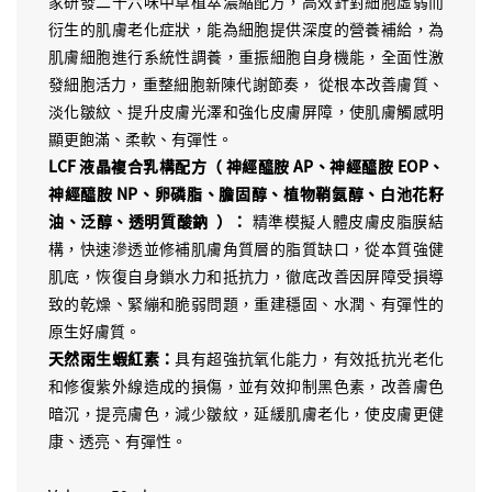
家研發二十六味中草植萃濃縮配方，高效針對細胞虛弱而
衍生的肌膚老化症狀，能為細胞提供深度的營養補給，為
肌膚細胞進行系統性調養，重振細胞自身機能，全面性激
發細胞活力，重整細胞新陳代謝節奏， 從根本改善膚質、
淡化皺紋、提升皮膚光澤和強化皮膚屏障，使肌膚觸感明
顯更飽滿、柔軟、有彈性。
LCF 液晶複合乳構配方（ 神經醯胺 AP、神經醯胺 EOP、
神經醯胺 NP、卵磷脂、膽固醇、植物鞘氨醇、白池花籽
油、泛醇、透明質酸鈉 ）：
精準模擬人體皮膚皮脂膜結
構，快速滲透並修補肌膚角質層的脂質缺口，從本質強健
肌底，恢復自身鎖水力和抵抗力，徹底改善因屏障受損導
致的乾燥、緊繃和脆弱問題，重建穩固、水潤、有彈性的
原生好膚質。
天然雨生蝦紅素
：
具有超強抗氧化能力，有效抵抗光老化
和修復紫外線造成的損傷，並有效抑制黑色素，改善膚色
暗沉，提亮膚色，減少皺紋，延緩肌膚老化，使皮膚更健
康、透亮、有彈性。