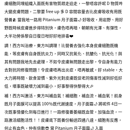
膚細胞同埋組織入面既有害物質趕走迫走，一黎唔容許呢 D 物質吽
大變皮膚問題，二黎要 free up 多 D 容間容量去比皮膚吸收有用既
營養🫂 當我地一路用 Pitanium 月子面霜🌙 好吸收，用岩野、用好
野既時候皮膚進步得特別快，膚色唔再暗，朝朝有光澤、有彈性，
大半功勞係黎自日復日咁好好地排毒❤️
調！西方叫治療，東方叫調理！比營養去強化本身皮膚細胞既機
能，等皮膚有自身既抗炎力，同時又抗氧化、抗醣化、抗光化！與
其有問題我地先去處理，不如令皮膚無問題走出黎，令自身有能力
去對抗同修復問題！令皮膚唔再出炎症，唔再敏感，好 stable，大
大力將時間、飲食習慣、紫外光對皮膚既促老同傷害性減到好低好
低，壞事既破壞力減到最小，好事黎得快黎得大🎉
補！西方叫激活，東方叫補血氣！補細胞，補血流，補血氧！前身
既月子面膜可以提高 100％既代謝速度，月子面霜🌙 將呢件 4日一
次既事情優化到每日進行！一路修復番萎縮既血管，加強血流，一
路激活細胞活性！！皮膚底下既養份輸送四通八達，細胞有反應，
何止有血色，仲有倍數😎 當 Pitanium 月子面霜🌙 入面