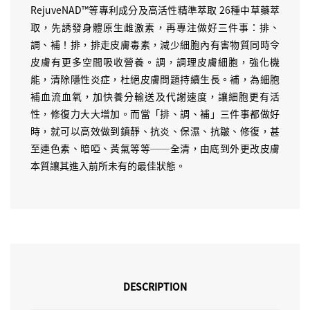
RejuveNAD™️等專利成分及高活性精準萃取 26種中草藥萃
取，先誘發身體原生雌激素，再專注做好三件事：排、
調、補！排，排走皮膚毒素，減少細胞內有害物質同時令
皮膚有更多空間吸收營養。調，調理皮膚細胞，強化機
能，清除隱性炎症，杜絕皮膚問題持續生長。補，為細胞
補血流血氧，加快養分輸送及代謝速度，讓細胞更有活
性，修復力大大增加。而當「排、調、補」三件事都做好
時，就可以高效做到鎮靜、抗炎、保濕、抗皺、修復，甚
至連色素、暗啞、黃氣等等──全清，由底到外更改皮膚
本質讓其進入前所未有的最佳狀態。
DESCRIPTION