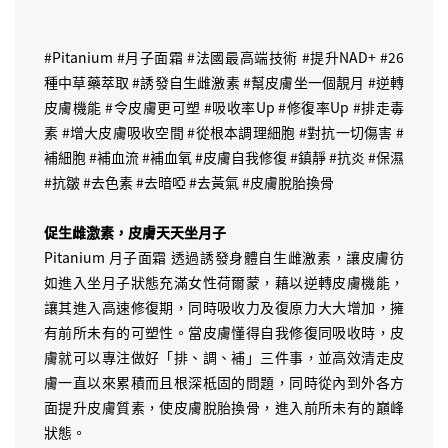
#Pitanium #月子面霜 #法國最高端技術 #提升NAD+ #26
種中草藥萃取 #誘發自生雌激素 #幫皮膚坐一個靚月 #逆轉
皮膚機能 #令皮膚更可塑 #吸收率Up #修復率Up #排走毒
素 #增大皮膚吸收空間 #從根本調理細胞 #對抗一切傷害 #
補細胞 #補血流 #補血氧 #皮膚自我修復 #鎮靜 #抗炎 #保濕
#抗皺 #去色素 #去暗啞 #去黃氣 #皮膚脫胎換骨
促生雌激素，皮膚天天坐月子
Pitanium 月子面霜 透過誘發身體自生雌激素，讓皮膚彷
如進入坐月子狀態充滿女性荷爾蒙，藉以逆轉皮膚機能，
讓其進入高速修復期，同時吸收力及復原力大大增加，擁
有前所未有的可塑性。當皮膚懂得自我修復同吸收時，皮
膚就可以專注做好「排、調、補」三件事，並高效清走皮
膚一直以來累積而且根深柢固的問題，同時從內到外各方
面提升皮膚質素，使皮膚脫胎換骨，進入前所未有的巔峰
狀態。