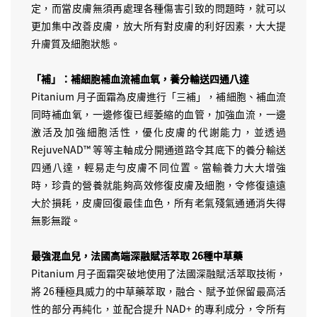
定，而當皮膚無須再處理各種傷害引致的問題時，就可以
更加集中改善皮膚，放大所有對皮膚的利好因素，大大提
升膚質及細胞狀態。
「補」：補細胞補血流補血氧，養分輸送四通八達
Pitanium 月子面霜為皮膚進行「三補」，補細胞、補血流
同時補血氧，一邊修復已經萎縮的血管，加強血流，一邊
激活及加強細胞活性，優化皮膚的代謝能力，並透過
RejuveNAD™️ 等等主軸成分開通道路令其底下的養分輸送
四通八達，輕易走勻皮膚不同位置。當輸養力大大增強
時，珍貴的營養就能夠高效修復皮膚及細胞，令修復遠遠
大於損耗，皮膚回復最佳血色，所有老氣殘氣通通消失得
無影無蹤。
最強混血兒，法國高端深融賦活萃取 26種中草藥
Pitanium 月子面霜突破地使用了法國深融賦活萃取技術，
將 26種極具威力的中草藥萃取，融合、賦予並保留最高活
性的部分再純化，並配合提升 NAD+ 的專利成分，令所有