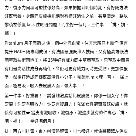
力、復原力同埋可塑性係好高，如果把握到呢個時期，有好既方法
好既營養，身體同皮膚機能絕對有權好過生之前，甚至清走一路以
黎積左係度 kick 住晒既問題！而坐好一個月，三件事！「排、調、
補！」
Pitanium 月子面霜🌙 係一個中外混血兒，仲非常靚仔👨🏼‍🦱 佢有
提升 NAD+ 既專利成份、有法國最強既滲入技術、又有極高端既法
國萃取技術同造工，將 26種好有威力既中草藥萃取，只萃取中間最
有用最高活性成分再純化，令佢地更有威力同時更受控，更加快狠
準，然後打造成同樣既高活性小分子，完美地 mix 埋一齊，一搽上
面，極易吸，吸入去皮膚入面，做大事！！
第一件事，好重要！！誘發雌激素話比皮膚聽，你係一個女仔！你
要靚！你要有吸收力！你要有復原力！充滿女性荷爾蒙既皮膚，就
係有可塑性❤️ 當皮膚識吸收，識復原，識進步就有條件專心「排、
調、補！」，坐好呢個月！
排！西方叫排毒，東方叫清熱解毒，叫乜都好，就係將積聚左係皮