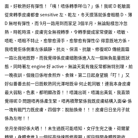
面，好軟熟好有彈性！「咦！唔係轉季咩🤔？」係！我呢 D 乾敏面
從來轉季皮膚都會 sensitive 左、乾左，冬天摸落就係會粗糙 D、薄
D 無咁有彈性，而 9月一路用到而家足 3個半月，無論點樣忽冷忽
熱，時乾時濕，皮膚完全無視轉季，令轉季變成家常便飯，唔敏、
唔乾、唔粗不特止，愈黎愈滑手，愈黎愈有彈性😮 得意既地方係，
我唔覺佢係側重左係鎮靜、抗炎、保濕、抗皺、修復呢D 傳統面霜
一路比我地既野，而我覺得係皮膚細胞係進入左一個無負能量既狀
態，同時著左 engine 好 active，無論天氣有幾反常都無特別理，前
一晚夜訓，個幾日係咁食煎炸、食辣，第二日起身望鏡「叮！」又
好似番番去前一日既軟熟同光澤咁既🤩 何止乾同敏！連我本身皮膚
最大弱點，色素，都明顯改善！！唔識出斑，唔識出黃氣，我直頭
覺得呢 D 問題唔再係產生緊，唔再積聚緊係我既皮膚結構入面😭 係
一塊有戰鬥力既皮膚，四個字：脫胎換骨！！！皮膚日日坐月子就
係為左咁！！
坐月坐得好係大晒！！未生過既可能唔知，女仔生完之後，荷爾蒙
轉變，身體會進入一個好高快速既修復期，呢段時間身體既吸收