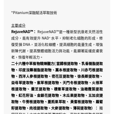
*Pitanium深融賦活萃取技術
主要成分
RejuveNAD™️：
RejuveNAD™️是一種新型抗衰老天然活性
成分，能有效提升 NAD⁺ 水平，抑制老化細胞的形成，修
復受損 DNA，並活化粒線體，提高細胞的能量生成，增強
新陳代謝，提高整體細胞活力與功能，能顯著延緩皮膚衰
老，恢復年輕活力。
二十六種中草植物精煉髓方
( 當歸根提取物、乳香樹脂提取
物、印度沒藥樹脂提取物、藁本根提取物、川赤芍根提取
物、西洋人參根提取物、密花豆提取物、徐長卿提取物、
益母草提取物、紫草根提取物、天門冬根提取物、火根草
根提取物、 靈芝提取物、積雪草提取物、油橄欖葉提取
物、紅花籽油、金銀花提取物、木瓜果提取物、五加皮提
取物、牛蒡根提取物、蔓荊果萃取、 黃耆根提取物、蘿蔔
籽提取物、肉桂提取物、大麥提取物、薄荷提取物）：
獨