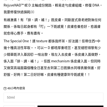
RejuveNAD™️ 呢 D 主軸成份開路，輕易走勻皮膚組織，修復 DNA，
我要修復快過損耗✌🏻
有雌激素！有 「排、調、補！」既皮膚，同斷崖式衰老絕對無任何
關係，係每日起身都有「叮」一下既感覺！皮膚愈養愈好，愈護膚
就愈得心應手，應有盡有。
The Special One！連 texture 都係我杯茶，好法國！佢帶住西+中
幾十種高活性萃取。。可以一 D 都唔厚重唔笠，甚至細密得黎有少
少精華既滲入基因🤯 一吱出黎，吸左入去皮膚，係皮膚入面做野，
係入面「排、調、補！」，佢既 mechanism 係皮膚入面，但同時
又做突高端面霜個種全日甚至去到第二日既鎖水同埋表層保護，好
舒服，好夠！第二日好好睇，皮膚有種健康到令既感覺！！
48小時內發貨
50ml