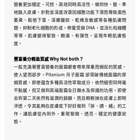
營養更加穩定、可控、高效同時高活性，做到快、狠、準
地融入皮膚，針對並深度改善因細胞功能下滑而導致面色
萎黃、鬆弛下垂、深層皺紋、乾燥及敏感等各種肌膚問
題，抑制老化細胞的形成，修復受損 DNA，並活化粒線體
等等，肌膚變得緊致、飽滿、有彈性，呈現年輕肌膚態
度。
豐富養分輕盈質感 Why Not both？
一般充滿著豐富營養的面霜都會帶來厚重而焗促的質感，
使人望而卻步。Pitanium 月子面霜 卻突破傳統面霜的厚
焗質感，即使蘊含多種高活性萃取成分，依然細密同時毫
不黏膩，但又做到高端面霜全日鎖水及保護的功用，即使
去到第二天依然有滋潤的餘韻，而且輕輕抹在皮膚上即時
滲透，令其能夠在皮膚底下好好做到「排、調、補」的工
作，讓肌膚從內到外，重現緊緻、透亮、穩定的健康狀
態。