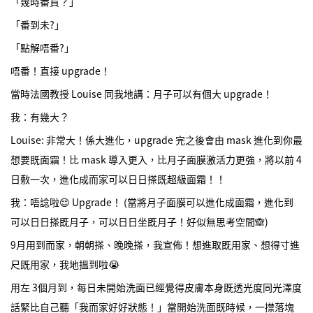
「幾時番貨？」
「番到未?」
「點解唔番?」
唔番！直接 upgrade！
當時法國教授 Louise 同我地講：月子可以有個大 upgrade！
我：有幾大？
Louise: 非常大！係大進化，upgrade 完之後會由 mask 進化到你最
想要既面霜！比 mask 導入更入，比月子面膜激活力更強，將以前 4
日敷一次，進化成而家可以日日搽既超級面霜！！
我：唔諗啦😌 Upgrade！ (當將月子面膜可以進化成面霜，進化到
可以日日搽既月子，可以日日坐既月子！好似無思考空間🙈)
9月用到而家，朝朝搽、晚晚搽，我宣佈！想進取既用家、想得寸進
尺既用家，我地搵到啦😭
用左 3個月到，每日未開始洗面已經覺得皮膚本身既透光度同光澤度
話緊比自己聽「我而家好好狀態！」當開始洗面既時候，一㩒落塊