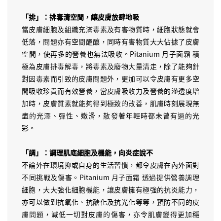
「排」：排毒清空間，讓皮膚放肆地吸
當皮膚細胞及組織充滿毒素及有害物質時，細胞狀態就會
低落，問題亦有空間醞釀，同時有害物質大大佔據了皮膚
空間，使再多的營養也無法吸收。Pitanium 月子面霜 積
極為皮膚排毒解毒，將毒素及廢物大量清走，除了能夠針
對因毒素而引致的皮膚問題外，更加可以令皮膚有更多空
間吸收珍貴而有效營養，當皮膚吸收力及營養的滲透度增
加時，皮膚質素就能夠得到極致的改善，肌膚時刻展現無
盡的光澤、彈性、嫩滑，散發著年輕時都未曾有過的光
彩。
「調」：調理肌底細胞及機能，向炎症說不
不論外在環境抑或自身的生活習慣，都令皮膚在內外面對
不同挑戰及傷害。Pitanium 月子面霜 透過提供營養調理
細胞，大大強化細胞機能，讓皮膚擁有極強的抗炎能力，
亦可以做到抗氧化、抗醣化及抗光化等等，預防不同的皮
膚問題，減低一切對皮膚的傷害，亦令肌膚變得更加穩