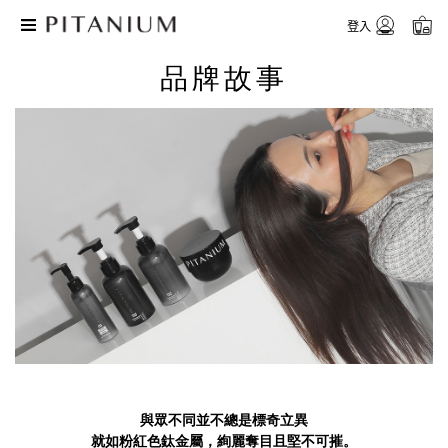
登入
品牌故事
與眾不同並不總是標奇立異
就如粉紅色鈦金屬，絢麗奪目且堅不可摧。