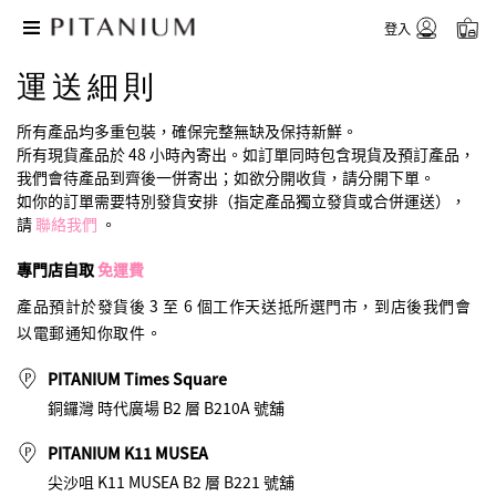
登入
運送細則
所有產品均多重包裝，確保完整無缺及保持新鮮。
所有現貨產品於 48 小時內寄出。如訂單同時包含現貨及預訂產品，
我們會待產品到齊後一併寄出；如欲分開收貨，請分開下單。
如你的訂單需要特別發貨安排（指定產品獨立發貨或合併運送），
請
聯絡我們
。
專門店自取
免運費
產品預計於發貨後 3 至 6 個工作天送抵所選門市，到店後我們會
以電郵通知你取件。
PITANIUM Times Square
銅鑼灣 時代廣場 B2 層 B210A 號舖
PITANIUM K11 MUSEA
尖沙咀 K11 MUSEA B2 層 B221 號舖