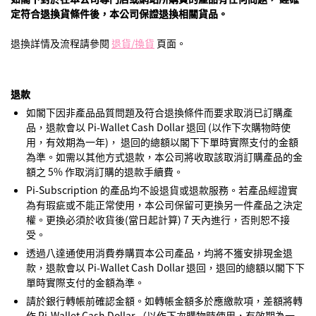
定符合退換貨條件後，本公司保證退換相關貨品。
退換詳情及流程請參閱
退貨/換貨
頁面。
退款
如閣下因非產品品質問題及符合退換條件而要求取消已訂購產
品，退款會以 Pi-Wallet Cash Dollar 退回 (以作下次購物時使
用，有效期為一年)， 退回的總額以閣下下單時實際支付的金額
為準。如需以其他方式退款，本公司將收取該取消訂購產品的金
額之 5% 作取消訂購的退款手續費。
Pi-Subscription 的產品均不設退貨或退款服務。若產品經證實
為有瑕疵或不能正常使用，本公司保留可更換另一件產品之決定
權。更換必須於收貨後(當日起計算) 7 天內進行，否則恕不接
受。
透過八達通使用消費券購買本公司產品，均將不獲安排現金退
款，退款會以 Pi-Wallet Cash Dollar 退回，退回的總額以閣下下
單時實際支付的金額為準。
請於銀行轉帳前確認金額。如轉帳金額多於應繳款項，差額將轉
作 Pi-Wallet Cash Dollar （以作下次購物時使用，有效期為一