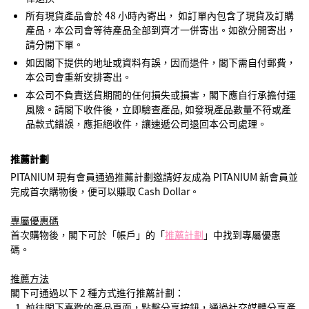
所有現貨產品會於 48 小時內寄出， 如訂單內包含了現貨及訂購
產品，本公司會等待產品全部到齊才一併寄出。如欲分開寄出，
請分開下單。
如因閣下提供的地址或資料有誤，因而退件，閣下需自付郵費，
本公司會重新安排寄出。
本公司不負責送貨期間的任何損失或損害，閣下應自行承擔付運
風險。請閣下收件後，立即驗查產品, 如發現產品數量不符或產
品款式錯誤，應拒絕收件，讓速遞公司退回本公司處理。
推薦計劃
PITANIUM 現有會員通過推薦計劃邀請好友成為 PITANIUM 新會員並
完成首次購物後，便可以賺取 Cash Dollar。
專屬優惠碼
首次購物後，閣下可於「帳戶」的「
推薦計劃
」中找到專屬優惠
碼。
推薦方法
閣下可通過以下 2 種方式進行推薦計劃：
前往閣下喜歡的產品頁面，點擊分享按鈕，通過社交媒體分享產