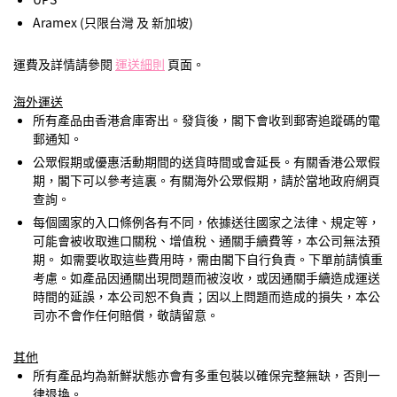
Aramex (只限台灣 及 新加坡)
運費及詳情請參閱
運送細則
頁面。
海外運送
所有產品由香港倉庫寄出。發貨後，閣下會收到郵寄追蹤碼的電
郵通知。
公眾假期或優惠活動期間的送貨時間或會延長。有關香港公眾假
期，閣下可以參考這裏。有關海外公眾假期，請於當地政府網頁
查詢。
每個國家的入口條例各有不同，依據送往國家之法律、規定等，
可能會被收取進口關稅、增值稅、通關手續費等，本公司無法預
期。 如需要收取這些費用時，需由閣下自行負責。下單前請慎重
考慮。如產品因通關出現問題而被沒收，或因通關手續造成運送
時間的延誤，本公司恕不負責；因以上問題而造成的損失，本公
司亦不會作任何賠償，敬請留意。
其他
所有產品均為新鮮狀態亦會有多重包裝以確保完整無缺，否則一
律退換。