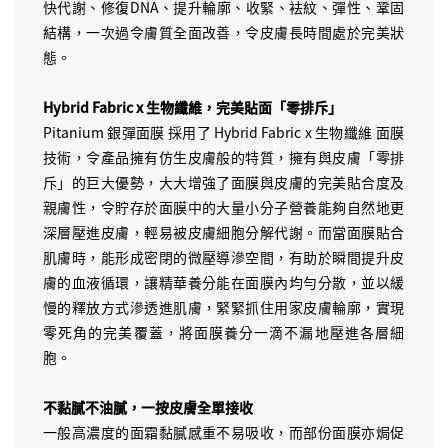
快代謝、修復DNA、提升輪廓、收緊、袪紋、彈性、鞏固
結構，一次過令膚質全面改善，令皮膚長時間處於完美狀
態。
Hybrid Fabric x 生物纖維，完美貼面「零排斥」
Pitanium 銀彈面膜 採用了 Hybrid Fabric x 生物纖維 面膜
技術，令產品擁有仿生皮膚般的特質，擁有與皮膚「零排
斥」的巨大優勢，大大增強了面膜與皮膚的完美貼合度及
親膚性，令貯存於面膜中的大量小分子營養能夠自然地更
深層壓進皮膚，輕易被皮膚細胞分解代謝。而當面膜貼合
肌膚時，能形成密閉的微壓導滲空間，有助於瞬間提升皮
膚的血液循環，讓精華養分能在面膜內均勻分散，並以緩
慢的釋放方式滲透進肌膚，緊緊抓住用家皮膚輪廓，實現
零死角的完美覆蓋，將面膜養分一滴不漏地壓進各層細
胞。
不黏膩不油膩，一按皮膚全單接收
一般高濃度的面霜黏膩感重不易吸收，而部份面膜亦焗促