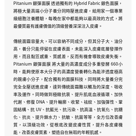
Pitanium 銀彈面膜 透過獨有的 Hybrid Fabric 銀色面膜，
將極大量高端小分子養分同時壓進皮膚，給用家一個專業
級細胞注養體驗，每晚在家中都能夠以最高效的方式，將
最優質最有護膚價值的頂級營養深深注入皮膚。
傳統面霜容量大，可以容納不同成分，但其分子大、油分
高，養分只能停留在皮膚表面，未能深入皮膚底層發揮作
用，而且黏笠感重、質感差，反而有機會導致皮膚失衡。
Pitanium 銀彈面膜 將大量的高濃度成分多重發酵 660小
時，能夠使原本大分子的高濃度營養轉化為能滲透度極高
的親膚小分子，配合獨有的面膜科技，同時將大量養分完
完全全壓送進皮膚，達到傳統面霜難以觸及的深度、吸收
率及運作。同時做到極緻抗衰、提升肌底血液循環、加快
代謝、修復 DNA、提升輪廓、收緊、袪紋、加強彈性、鞏
固結構、抗 UV、抗藍光、抗污染、抗高溫、抗氧化、抗糖
化、抗炎、提升鎖水力、抗敏、抗菌等等，全方位改善膚
質，以頂級功效，從根底改變皮膚性質，提升各皮膚機
能，改善皮膚質素，塑造自在無瑕的年輕肌感。