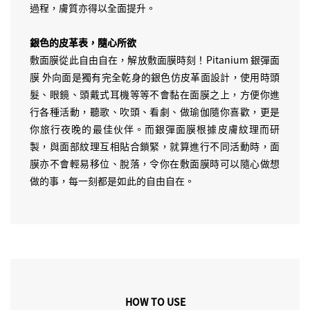
過程，膚質亦得以全面提升。
銀色的皮革表，隨心所欲
敷面膜從此自由自在，解放敷面膜時刻！Pitanium 銀彈面
膜 外向面是獨有完全乾身的銀色仿皮革面設計，使用時頭
髮、眼鏡、頭戴式耳機等等不會黏在面膜之上，方便你進
行各種活動，聽歌、吹頭、看劇、做瑜伽隨你喜歡，更是
你旅行夜晚的最佳伙伴。而銀彈面膜根據皮膚紋理而研
製，與面部紋理互相貼合鎖緊，就算進行不同活動時，面
膜亦不會輕易移位、脫落，令你在敷面膜時可以隨心做想
做的事，每一刻都是如此的自由自在。
HOW TO USE