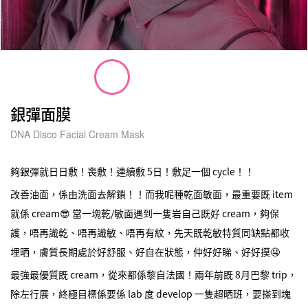
銀彈面膜
DNA Disco Facial Cream Mask
夠銀彈就日日敷！喪敷！連續敷 5日！敷足一個 cycle！！
改善油面，係由洗面去解鎖！！而我呢種乾面敏面，最重要既 item
就係 cream😎 當一塊乾/敏面遇到一隻岩自己既好 cream，夠保
護，唔再識乾、唔再識敏、唔再有紋，先天既乾敏特質同缺點都收
埋晒，膚質長期處於好舒服、好自在狀態，仲好好睇、好好摸🤤
最強最優質既 cream，從來都係黎自法國！兩年前既 8月巴黎 trip，
除左行展，終極目標係要係 lab 度 develop 一隻超晒班，要搽到塊