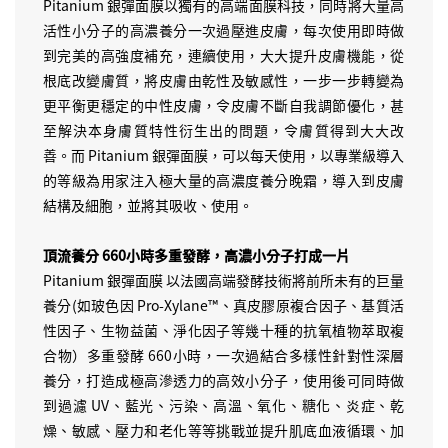
Pitanium 銀彈面膜以獨有的高端面膜科技，同時將大量高
活性小分子的高濃養分一次過壓進皮膚，每次使用即時做
到完美的高強度補充，連續使用，大大提升皮膚機能，從
根底改變膚質，將皮膚由乾性及敏感性，一步一步轉變為
更平衡更穩定的中性皮膚，令皮膚不斷自我調節優化，甚
至解決本身膚質特性衍生出的問題，令膚質得到大大改
善。而 Pitanium 銀彈面膜，可以每天使用，以專業級導入
的等級為用家注入極大量的高濃度養分晚霜，導入到皮膚
結構及細胞，並將其吸收、使用。
頂流養分 660小時多重發酵，高濃小分子打成一片
Pitanium 銀彈面膜 以法國高端發酵技術將前所未有的巨量
養分(如玻色因 Pro-Xylane™、真皮膠原複合因子、基質活
性因子、生物益菌、淨化因子等幾十種的抗氧植物萃取複
合物）多重發酵 660小時，一次過結合多樣性針對性深層
養分，打造成極高滲透力的高效小分子，使用後可同時做
到過濾 UV、藍光、污染、高溫、氧化、糖化、炎症、乾
燥、敏感、壓力和老化等等挑戰並提升肌底血液循環、加