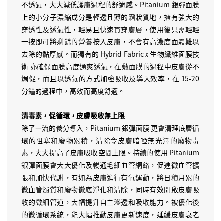
不透氣，大大減低護膚過程的舒適感。Pitanium 銀彈面膜
上的小分子濃縮成分是輕透且薄的霜狀質地，擁有強大的
穿透性及透氣性，輕易且快速貫穿膚層，使用後只需輕輕
一按即可將剩餘的營養按入皮膚，不會有高濃度面霜難以
去除的黏厚感。而獨有的 Hybrid Fabric x 生物纖維面膜技
術 亦確保面膜高度通爽透氣，在敷面膜的過程中皮膚從不
焗促，而且以透氣的方式加強吸收及導入效率，在 15-20
分鐘的過程中，高效而高度舒適。
清毒素，促循環，皮膚吸收無上限
除了一流的養分導入，Pitanium 銀彈面膜 更會清理底層循
環的阻塞和廢物累積，清除令皮膚暗啞無光澤的廢物毒
素，大大提高了皮膚吸收空間上限。持續的使用 Pitanium
銀彈面膜會大大優化及暢通毛細血管網絡，促進微血管擴
張和加快代謝，有如為皮膚進行有氧運動，將日積月累的
微血管濁質和廢物徹底淨化和清除，同時有效開啟皮膚吸
收的微細管道，大幅提升自主滲透和吸收能力。被優化後
的微循環系統，能大幅推動皮膚更新速度，延緩皮膚衰老