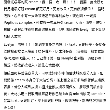
面發光唔再乾既 cream，我！要！攻！頂！！！！我要一隻比所有
我用過最好既 cream 都更好用，更有效果，更有護膚價值！！當時
既我，心目中有一大堆頂級甚至係專利成分，玻色因，十幾隻
Peptides complex，仲有幾十隻專放係 cream 入面，消炎、修復、
抗敏、高激活性既植物高濃度萃取，我叫法國教授 Evelyn 試下幫我
加晒入去🙈
Evelyn：唔得！！！出到黎會極之唔好用，texture 會極差，好痴好
笠點按都按唔入塊面！唔好嘥料，D 成分好貴！(我都知，都要試嫁
😂 唔理🙉 照衝入 lab 自己黎！第一個 sample 出到黎，瀨晒野🙈 十
級笠，點按都按唔入，漿住左塊面😂)
傳統面霜特點係容量大，可以放好多好多價值連城既成分入去，但
弱點係 cream 本身分子大油份高，搽上面之後好多時停留係皮膚既
表層，養份入唔到皮膚，極其量係皮膚表面做左一層滋潤同鎖水鎖
養，大材小用。我敢講就算當時係巴黎 lab 度 mix 出黎既 sample，
就算 texture 幾咁好，搽上面幾咁舒服，做到既野，都唔夠銀彈面膜
既 1/3！