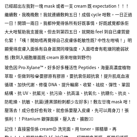
已經超出左我對一塊 mask 或者一支 cream 既 expectation！！！
繼續敷，我晚晚敷！我就連續敷夠五日！成個 cycle 咁敷，一日正過
一日！開頭一兩日，我都仲覺得係所有好既事情，好既感覺都係佢
大大咁幫助我支援我。但去到第四五日，就開始 feel 到自已膚質變
化緊！「咦！開始唔再覺得自己皮膚係乾敏性既? 中性左咁喎！」明
顯覺得皮膚入面係有自身滋潤同埋強度，入面唔會有乾塘同脆弱狀
態 (敷到入細胞層面既 cream 原來咁做到野🥹)
玻色因 Pro-Xylane™，好多好多種活性 Peptides，海量高濃度植物
萃取，佢做到啦😭要膠原有膠原，要抗衰佢超抗衰！提升肌底血液
循環、加快代謝、修復 DNA、提升輪廓、收緊、袪紋、彈性、鞏固
結構、抗 UV、抗藍光、抗污染、抗高溫、抗氧化、抗糖化、抗炎、
防乾燥、抗敏、抗菌(連黑頭粉刺都少左好多)！敷左廿塊 mask 咁！
壓落去！成分愈好愈有效，就愈係要壓入皮膚，先可以周身刀！張
張利！！Pitanium 銀彈面膜，壓入去，擴散✌🏻
記住！直接當佢係 cream😌 洗完面，用 toner，搽精華，再