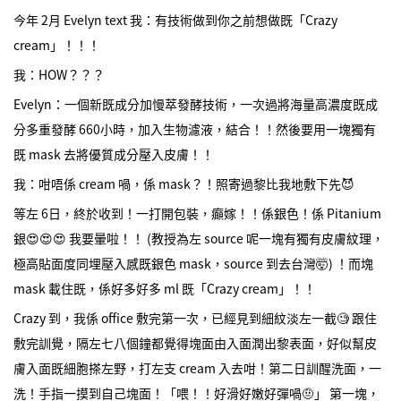
今年 2月 Evelyn text 我：有技術做到你之前想做既「Crazy
cream」！！！
我：HOW？？？
Evelyn：一個新既成分加慢萃發酵技術，一次過將海量高濃度既成
分多重發酵 660小時，加入生物濾液，結合！！然後要用一塊獨有
既 mask 去將優質成分壓入皮膚！！
我：咁唔係 cream 喎，係 mask？！照寄過黎比我地敷下先😈
等左 6日，終於收到！一打開包裝，癲嫁！！係銀色！係 Pitanium
銀😍😍😍 我要暈啦！！ (教授為左 source 呢一塊有獨有皮膚紋理，
極高貼面度同埋壓入感既銀色 mask，source 到去台灣🤯) ！而塊
mask 載住既，係好多好多 ml 既「Crazy cream」！！
Crazy 到，我係 office 敷完第一次，已經見到細紋淡左一截🧐 跟住
敷完訓覺，隔左七八個鐘都覺得塊面由入面潤出黎表面，好似幫皮
膚入面既細胞搽左野，打左支 cream 入去咁！第二日訓醒洗面，一
洗！手指一摸到自己塊面！「喂！！好滑好嫩好彈喎🤨」 第一塊，