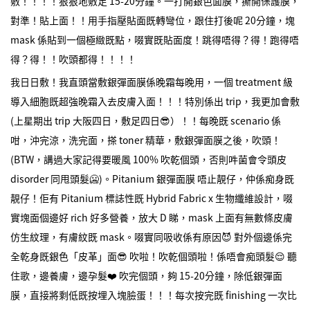
敷！！！！狠狠地敷足 15-20分鐘。一打開銀色面膜，撕開保護膜，
對準！貼上面！！用手指壓貼面既轉彎位，跟住打後呢 20分鐘，塊
mask 係貼到一個極緻既點，啜實既貼面度！跳得唔得？得！跑得唔
得？得！！吹頭都得！！！！
我日日敷！我直頭當敷銀彈面膜係晚霜每晚用，一個 treatment 級
導入細胞既超強晚霜入去皮膚入面！！！特別係出 trip，我更加會敷
(上星期出 trip 大阪四日，敷足四日😎）！！每晚既 scenario 係
咁，沖完涼，洗完面，搽 toner 精華，敷銀彈面膜之後，吹頭！
(BTW，講過大家記得要暖風 100% 吹乾個頭，否則吽菌會令頭皮
disorder 同甩頭髮🥶)。Pitanium 銀彈面膜 唔止靚仔，仲係痴身既
靚仔！佢有 Pitanium 標誌性既 Hybrid Fabric x 生物纖維設計，啜
實塊面個邊好 rich 好多營養，放大 D 睇，mask 上面有無數條皮膚
仿生紋理，有膚紋既 mask。啜實同吸收係有原因😈 對外個邊係完
全乾身既銀色「皮革」面😎 吹啦！吹乾個頭啦！係唔會痴頭髮😌 聽
住歌，邊養膚，邊孕髮❤️ 吹完個頭，夠 15-20分鐘，除低銀彈面
膜，直接將剩低既按埋入塊臉蛋！！！每次按完既 finishing 一次比