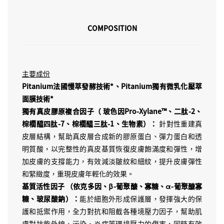
COMPOSITION
主要成份
Pitanium法國慢萃發酵技術*、Pitanium獨有微乳化壓萃
面膜技術*
獨有真皮膠原複合因子（ 玻色因Pro-Xylane™、二肽-2、
棕櫚醯四肽-7、棕櫚醯三肽-1、生物素）：
針對性重建真
皮層結構，幫助真皮層合成新的膠原蛋白、彈力蛋白和透
明質酸，以完整性的真皮基質恢復皮膚飽滿度和彈性，增
加皮膚的支撐能力，有效減淡皺紋和細紋，提升皮膚彈性
和緊緻度，重現皮膚年輕化的效果。
基質活性因子 （依克多因、β-葡聚醣、寡糖、α-葡聚醣寡
糖、玻尿酸鈉）：
能於細胞外形成保護層，發揮強大的保
護和抵禦作用，全力對抗和阻截各種境壓力因子，幫助肌
膚對抗紫外線、污染、炎症等環境壓力的傷害，同時有效