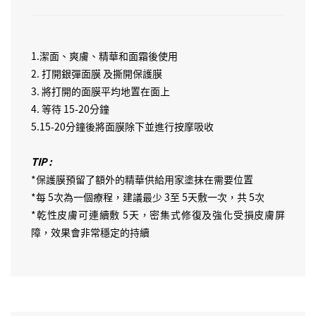
1.潔面、爽膚、精華和面霜後使用
2. 打開銀彈面膜 及撕開保護膜
3. 將打開的面膜平均地置在面上
4. 等待 15-20分鐘
5.15-20分鐘後將面膜除下並進行按摩吸收
TIP :
*保護膜預留了額外的精華供給用家塗抹在需要位置
*每 5次為一個療程，建議最少 3至 5天敷一次，共 5次
*乾性皮膚可連續敷 5天，密集式修復及強化受損皮膚屏
障，效果會非常穩定的持續