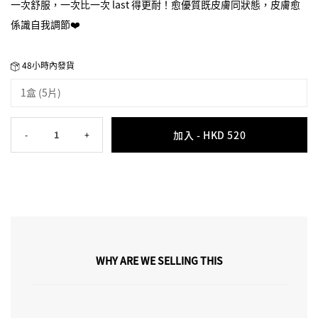
一次舒服，一次比一次 last 得更耐！愈優質既皮膚同狀態，皮膚愈
係識自我調節❤️
48小時內發貨
1盒 (5片)
加入 -
HKD 520
-
1
+
WHY ARE WE SELLING THIS