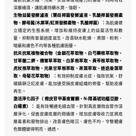
深層補濕，讓肌膚持續水潤、強韌。
生物益菌發酵濾液（雙歧桿菌發酵濾液、乳酸桿菌發酵產
物、酵母菌/木犀草/紅茶發酵產物、乳酸桿菌）：
為肌膚建
立穩定的生態系統，增加和維持皮膚上的益菌活性和數
量，抑制有害菌過度滋生，改善缺水乾燥 、黑頭、粉刺、
暗瘡和膚色不均等各種肌膚困擾。
抗炎抗氧植物複合物（金銀花萃取物、白芍藥根萃取物、
甘草酸二鉀、積雪草萃取、白茅根萃取、黃芩根萃取物、
虎杖根萃取物、光果甘草根萃取、茶葉萃取、迷迭香葉萃
取、母菊花萃取物）：
有效抑制皮膚炎症，強效抗氧，舒
緩鎮靜泛紅皮膚，能加速受損皮膚組織的修復，幫助皮膚
再生。
激活淨化因子（ 橙皮苷甲基查爾酮、N-羥基琥珀醯亞胺、
白楊素）：
能有效暢通毛細血管，針對真皮層微血管作深
層淨化，促進皮膚底層的微循環，增加皮膚吸收力並將底
層毒素和廢物排出，改善膚色暗沉、膚色不均，令整體膚
色整體變得明亮、通透。