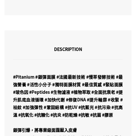
DESCRIPTION
#Pitanium #銀彈面膜 #法國最新技術 #慢萃發酵技術 #最
強營養 #活性小分子 #獨特面膜材質 #最佳質感 #緊貼面膜
#玻色因 #Peptides #生物濾液 #植物萃取 #全面抗衰老 #提
升肌底血液循環 #加快代謝 #修復DNA #提升輪廓 #收緊 #
袪紋 #加強彈性 #鞏固結構 #抗UV #抗藍光 #抗污染 #抗高
溫 #抗氧化 #抗糖化 #抗炎 #防乾燥 #抗敏 #抗菌 #膠原
銀彈引爆，將專業級面霜壓入皮膚