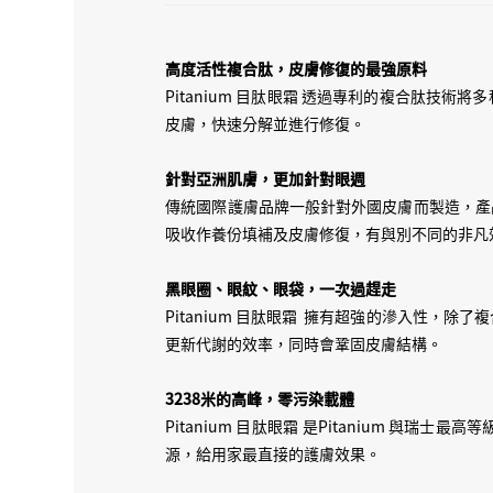
高
度活性複合肽，皮膚修復的最強原料
Pitanium 目肽眼霜 透過專利的複合肽
皮膚，快速分解並進行修復。
針對亞洲肌膚，更加針對眼週
傳統國際護膚品牌一般針對外國皮膚而製造，產品
吸收作養份填補及皮膚修復，有與別不同的非凡
黑眼圈、眼紋、眼袋，一次過趕走
Pitanium 目肽眼霜 擁有超強的滲入性，
更新代謝的效率，同時會鞏固皮膚結構。
3238米的高峰，零污染載體
Pitanium 目肽眼霜 是Pitanium
源，給用家最直接的護膚效果。