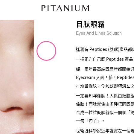
目肽眼霜
Eyes And Lines Solution
逢親有 Peptides (肽)既
一撞正岩自己既 Peptides
呢一兩年最高端既品牌都開始好 Du
Eyecream 入面！係！Pep
打漲番條紋，令到紋即時淡左之餘
一定要知咩係肽！人係由細胞
係肽！而肽就係由多種唔同既
合成一粒粒既肽就似一個個「
一句「句子」。
世衛既科學家近年證實左一個