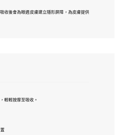
除左膚質，佢既Peptides 都係依據住我地既眼
術，吸收後會為眼週皮膚建立隱形屏障，為皮膚提供
特性會更明顯<3
圍，輕輕按摩至吸收。
位置