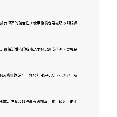
修復同埋生長新既蛋白質，我地用左瑞士最新既專利
既肽保持係高活性狀態！可以話係一搽，皮膚即時消
週皮膚有極高的融合性，使用後很容易被吸收到眼週
我最關心既，係黑眼圈同埋眼袋攪唔攪得掂，其實眼
眼既皮膚本身又多眨動，又無毛孔，所以好難吸收，
s，皮膚就會主動吸收呢種細胞原料，變成有穿透性，當
以外既成份就會入到去眼週運作！我地加左白松露、魚
合肽是最接近香港的皮膚及眼週皮膚所排列，會輕易
精華做輔助成份。
紋)、魚子加速細胞重組代謝(眼袋)、珍珠增加細胞
乳木果仁穩定鎮靜皮膚狀態(抗敏)！除左佢地，我地
皮膚細胞活性、鎖水力(45-48%)、抗黑力、及
eam 吸收左之後會形成睇唔到既薄膜，將水份同埋成
eep 住全日既修復護眼！
Solution，佢嘅配方除左適合眼咁幼嫩嘅皮膚，仲適合全
等等嘅細紋！佢嘅Texture 比正常Cream都更
冰川水承載活性肽及各種高等級精華元素，最純正的水
始溶化同埋吸收！捨得嘅話全面用絕對係塊面仔嘅最高榮譽
cream 既話可以上手試，但係如果黎開門市無化妝