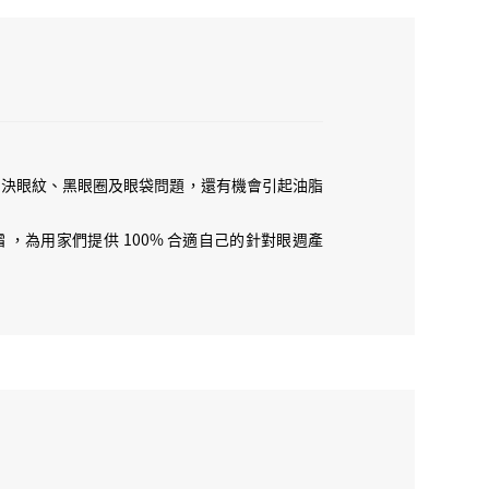
合唔同既輔助成份同埋載體，合成左呢支以香港人既
ides 眼霜！佢絕對係神級！
我見過好多牌子都係咁，但係好難吸收，會黏笠。除左
眼袋呢 D 完全無改善，仲會有一種厚重感！
 Version 既時候，我一搽上眼見到 D 紋平左 5-6
溶化同埋吸收得好快，我就知掂啦！就係佢啦！呢個
解決眼紋、黑眼圈及眼袋問題，還有機會引起油脂
晒我地要既，令到眼週皮膚好快自然地吸收！
Lab，就發現呢單野原來真係唔係講笑，我個陣先知
 ，為用家們提供 100% 合適自己的針對眼週產
 眼霜咁值錢！又要睇載體、又要睇肽既活性、排列、合成
 既靈魂，充滿住皮膚分解得到既礦物質，同時夠純淨唔會
低同埋變質！所以，今次既 Pitanium 目肽眼霜
既載體係阿爾卑斯山鐵力士山峰既冰川水！搵到最好既載
！
咁修復皮膚細胞，就要講成份活性，活性愈高既成份