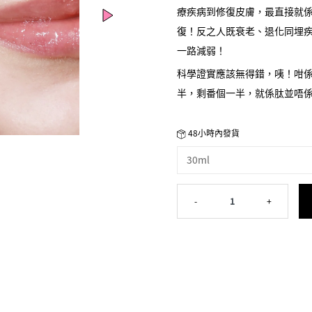
療疾病到修復皮膚，最直接就
復！反之人既衰老、退化同埋
一路減弱！
科學證實應該無得錯，咦！咁係唔
半，剩番個一半，就係肽並唔
唔同既皮膚同埋區域！即係話
率都會有好大分別，所以肽唔
48小時內發貨
一句優美既「句子」。
30ml
我呢 2－3年試過不下十支有 Pep
既，只係得 TROI 既肽分子全能
-
1
+
冇效！外國人同香港人既皮膚
Peptides 就完全唔同！如果
好少，而事實係市面上我地可以揀
排列既 TROI Eyecream！
今日，我地會有一支完全屬於我地眼部