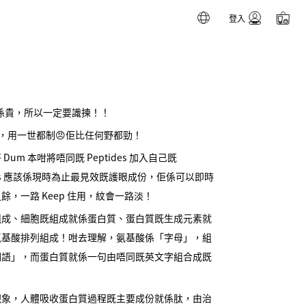
登入
產品都係貴，所以一定要識揀！！
 產品，用一世都制😠佢比任何野都勁！
m 本咁將唔同既 Peptides 加入自己既
tides 應該係現時為止最見效既護眼成份，佢係可以即時
，一路 Keep 住用，紋會一路淡！
組成、細胞既組成就係蛋白質、蛋白質既生成元素就
氨基酸排列組成！咁去理解，氨基酸係「字母」，組
詞語」，而蛋白質就係一句由唔同既英文字組合成既
現象，人體吸收蛋白質過程既主要成份就係肽，由治