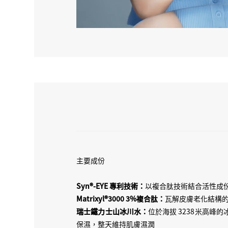
主要成份
Syn®-EYE 專利技術：
以複合肽技術結合活性成
Matrixyl®3000 3%複合肽：
瓦解皮膚老化結構
瑞士鐵力士山冰川水：
位於海拔 3238米高
保濕，整天維持肌膚濕潤