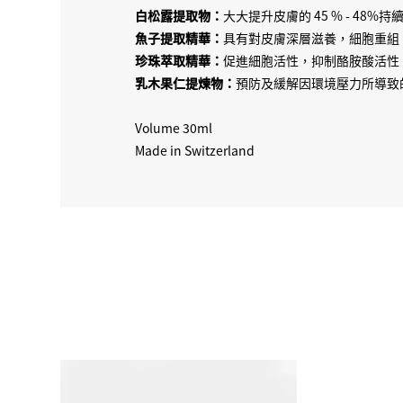
白松露提取物：
大大提升皮膚的 45 % - 48%
魚子提取精華：
具有對皮膚深層滋養，細胞重組
珍珠萃取精華：
促進細胞活性，抑制酪胺酸活性
乳木果仁提煉物：
預防及緩解因環境壓力所導致
Volume 30ml
Made in Switzerland