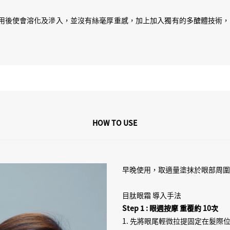
既話，可以既直接用係眼週，因為
力強，使用後使會溶化及滲入，並沒有絲毫厚重感，加上加入獨有的多醣體技
週皮膚去設計排列，所以吸入既
HOW TO USE
早晚使用，取適量塗抹於眼部周
目肽眼霜 導入手法
Step 1 : 眼週按摩 重覆約 10次
1. 先將眼尾輕微拉提固定在髮際