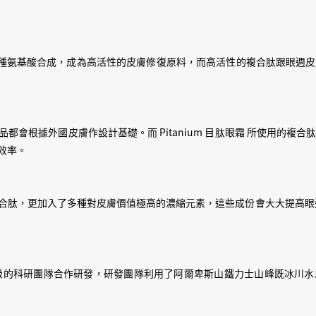
一黎皮膚會更加易吸收消化，
技術合成高度活性肽，將所有
化、吸收！
技術將多種氨基酸合成，成為高活性的皮膚修復原料，而高活性的複合肽跟眼
當眼紋已經唔係要擔心既野，
霜最難最難，就係做到吸收！
但係加左適合既 Peptide
皮膚會吸收，Peptides 
都會根據外國皮膚作設計基礎。而 Pitanium 目肽眼霜 所使用的複
子、珍珠同埋乳木果仁既壓縮
效率。
白松露提升眼週皮膚儲水量(乾
活性同埋分解黑色素(眼圈)，
除了複合肽，更加入了多種對皮膚價值極高的濃縮元素，這些成份會大大提高眼週
仲加入左多醣體技術，Eyecr
份持續咁鎖住係眼週皮膚入面！K
而佢叫得做Eye & Lines 
面所有細紋嘅位置包括抬頭紋、虎紋
 與瑞士最高等級的科研團隊合作研發，研發團隊利用了阿爾卑斯山鐵力士山峰既
加Delicate ，一搽就開
XD 平時試其他護膚品或者Eye