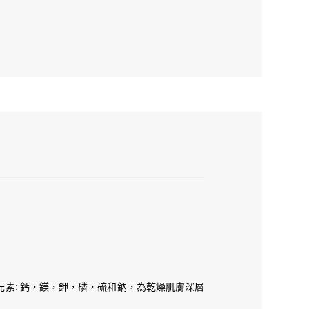
元素: 鈣，鎂，鉀，磷，硫和鈉，為乾燥肌膚深層