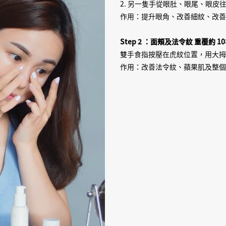
2. 另一隻手從眼肚、眼尾、眼皮
作用：提升眼角、改善細紋、改
Step 2 ：面頰及法令紋 重覆約 1
雙手食指按壓在虎紋位置，用大
作用：改善法令紋、蘋果肌及整