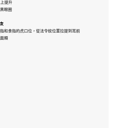
往上提升
善黑眼圈
0次
拇指和食指的虎口位，從法令紋位置拉提到耳前
個面頰