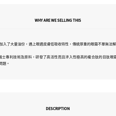
眼霜 ！透過幾種專利技術，配
皮膚特性為基礎既高活性 Pept
將面霜做薄 D 就變成眼霜，
WHY ARE WE SELLING THIS
滋潤保濕之外，黑眼圈、眼紋、
當我今年一月收到目肽眼霜 Final
成，仲要無厚重感。眼霜一路
加入了大量油份，遇上眼週皮膚低吸收特性，傳統厚重的眼霜不單無法
複方既 Peptides 排列中
一開頭搵肽呢個成份，一路搵 
 3種瑞士專利技術及原料，研發了高活性而且滲入性極高的複合肽的目肽眼霜
點解一支好既 Peptides
問題。
技術！！
載體就係成支 Eyecream
令眼霜既精華成份同埋肽既活性減
揀左瑞士既 Lab 合作，用
體，之後可以專心係 Peptides
DESCRIPTION
皮膚吸收左之後，要有持續性