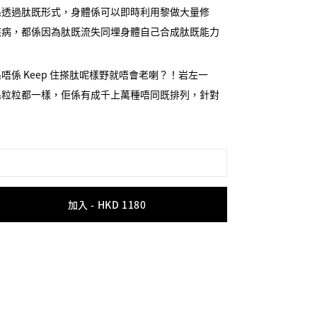
係透過肽既形式，身體係可以即時利用黎做大量修
疾病，都係因為肽既流失同埋身體自己合成肽既能力
係 Keep 住搽肽呢樣野就唔會老喇？！岩左一
係粒粒都一樣，佢係有成千上萬種唔同既排列，針對
，用係唔同既膚色、膚質、位置，肽既吸收同運作效
係一味靠多，而係靠準！「英文字」要用得準先會有
tides 既 Eyecream，唯一一支我覺得真係要推介
眼霜，原因就係肽既排列，主宰一支 Eyecream 有
加入 -
HKD 1180
唔同，眼既皮膚同面既皮膚特性又唔同！所需既
吸收既 Peptides 同自己所需要既唔同，功效就會得番
既唔多，最接近已經係以韓國人皮膚 Peptides
皮膚既 Peptides 眼霜── Pitanium 目肽