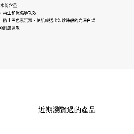
持續水份含量
，再生和保濕等功效
，防止黑色素沉澱，使肌膚透出如珍珠般的光澤白皙
的肌膚過敏
近期瀏覽過的產品