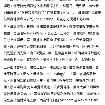
埋靚，仲想拎走晒傳統化妝品既傷害性。前兩日一講到貼，有位新
同事就問，"咁補妝靚唔靚？" 仲補妝🙈？Pitanium 紗塵粉粉係會提
供到我地夢寐以求既 Long-lasting，咪花心力攪咁多野啦😂
拿，講完咁耐。我都仲係講緊最傳統既用法，我而家講我既用法😈
聽住，全面噴完 Pink Water，表皮匠、止外光、紗塵粉粉 3樣野係
手心 Mix 埋佢，再一層過搽上面😂 呢個 Mixture，只係需要搽一
層，就已經有齊表皮匠既細膩，止外光既粉嫩同防晒，同埋紅粉飛
飛既透肌同光澤。由 3層變成 1層，乾濕撈唔埋？呢個唔會係紗塵粉
粉既限制，高手妝就係咁。講多次！Mix 埋之後上面，就係咁😂
上完面你會發現，妝唔止化完，仲已經定埋，由於係少左幾層，會
比平時薄左，貼左，但係仲 Long-lasting左！！第一次咁做既時
候，係會貼到靚到懷疑人生，發現左化咁多年妝用左咁多力同時
間，原來唔洗🤓 完全唔覺係妝物，只會覺得係一層大大美化同埋保
護住皮膚既 Cream。當你試過原來紗塵粉粉係可以咁用，你會發現
佢既用法絕對係無上限，同我地任何既 Skincare 或 Makeup Care