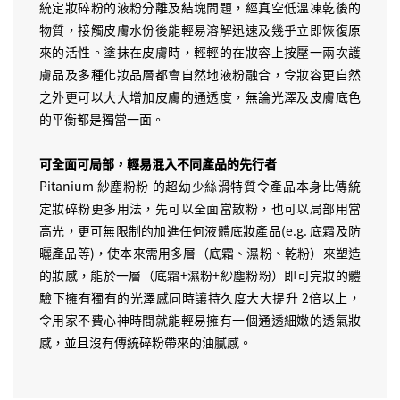
統定妝碎粉的液粉分離及結塊問題，經真空低溫凍乾後的
物質，接觸皮膚水份後能輕易溶解迅速及幾乎立即恢復原
來的活性。塗抹在皮膚時，輕輕的在妝容上按壓一兩次護
膚品及多種化妝品層都會自然地液粉融合，令妝容更自然
之外更可以大大增加皮膚的通透度，無論光澤及皮膚底色
的平衡都是獨當一面。
可全面可局部，輕易混入不同產品的先行者
Pitanium 紗塵粉粉 的超幼少絲滑特質令產品本身比傳統
定妝碎粉更多用法，先可以全面當散粉，也可以局部用當
高光，更可無限制的加進任何液體底妝產品(e.g. 底霜及防
曬產品等)，使本來需用多層（底霜、濕粉、乾粉）來塑造
的妝感，能於一層（底霜+濕粉+紗塵粉粉）即可完妝的體
驗下擁有獨有的光澤感同時讓持久度大大提升 2倍以上，
令用家不費心神時間就能輕易擁有一個通透細嫩的透氣妝
感，並且沒有傳統碎粉帶來的油膩感。