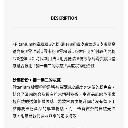
DESCRIPTION
#Pitanium紗塵粉粉 #碎粉Killer #細緻皮膚煉成 #皮膚極高
透光度 #零油感 #零卡粉 #零粉感 #粉末自身折射取代閃粉
#超透薄 #新時代新用法 #毛孔低清 #仿液態絲滑質感 #體
感融合技術 #獨一無二的妝感 #高度妝物融合性
紗塵粉粉，獨一無二的妝感
Pitanium 紗塵粉粉是稀有為亞洲皮膚度身定做的粉色系，
結合了液粉融合及獨有粉末切割技術，令產品能給予用家
極自然的透薄細緻妝感，將妝容層次提升同時沒有留下丁
點傳統碎粉產品的厚重粉感，而且帶有微妙的自然光澤
感，附帶著我們夢寐以求的定妝時效。