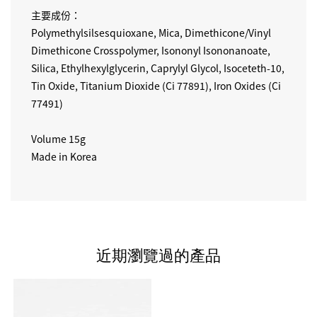
主要成份：
Polymethylsilsesquioxane, Mica, Dimethicone/Vinyl
Dimethicone Crosspolymer, Isononyl Isononanoate,
Silica, Ethylhexylglycerin, Caprylyl Glycol, Isoceteth-10,
Tin Oxide, Titanium Dioxide (Ci 77891), Iron Oxides (Ci
77491)
Volume 15g
Made in Korea
近期瀏覽過的產品