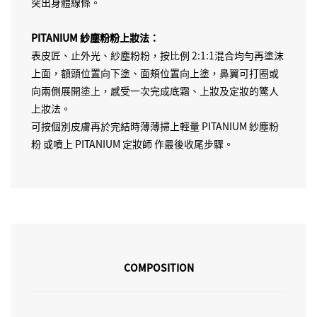
突出身體線條。
PITANIUM 紗塵粉粉上妝法：
表皮匠、止外光、紗塵粉粉，按比例 2:1:1混合均勻再塗沫
上面，額頭位置向下塗、面頰位置向上塗，鼻翼可打圈或
向兩側展開塗上，感受一次完成底霜、上妝及定妝的驚人
上妝法。
可按個別皮膚再於完結時薄薄掃上輕量 PITANIUM 紗塵粉
粉 或噴上 PITANIUM 定妝師 作最後收尾步驟。
COMPOSITION