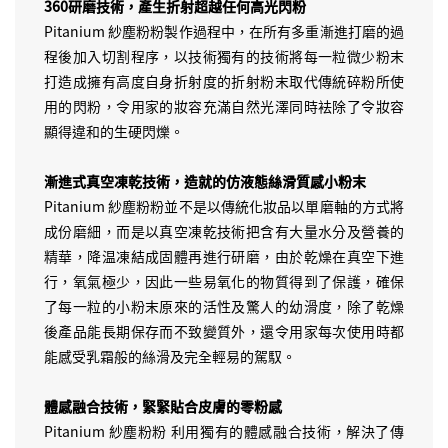
360研磨技術，產生折射超越任何高光閃粉
Pitanium 紗塵粉粉製作過程中，在所有多重漸進打磨的過
程後加入切割程序，以技術獨有的技術將每一粒微少粉末
打造成擁有高度自身折射度的折射粉末取代傳統碎粉所使
用的閃粉，令用家的妝容充滿自然光澤同時袪除了令妝容
顯得違和的生硬閃爍。
漸進式真空凍乾技術，造就的仿液態絲滑質感小粉末
Pitanium 紗塵粉粉並不是以傳統化妝品以單磨軸的方式將
成份磨細，而是以真空凍乾技術把含有大量水分及營養的
精華，降温凍結成固體再進行研磨，由於乾燥在真空下進
行，氧氣極少，因此一些易氧化的物質得到了保護，確保
了每一粒的小粉末原來的活性及驚人的幼滑度，除了乾燥
後產品能長期保存而不致變質外，還令用家每次使用時都
能感受乳霜般的絲滑及完全輕易的駕馭。
體感融合技術，緊緊貼合皮膚的零粉感
Pitanium 紗塵粉粉 利用獨有的體感融合技術，解決了傳