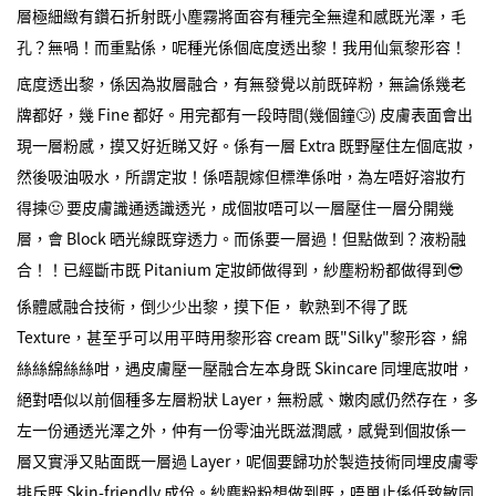
層極細緻有鑽石折射既小塵霧將面容有種完全無違和感既光澤，毛
孔？無喎！而重點係，呢種光係個底度透出黎！我用仙氣黎形容！
底度透出黎，係因為妝層融合，有無發覺以前既碎粉，無論係幾老
牌都好，幾 Fine 都好。用完都有一段時間(幾個鐘🙄) 皮膚表面會出
現一層粉感，摸又好近睇又好。係有一層 Extra 既野壓住左個底妝，
然後吸油吸水，所謂定妝！係唔靚嫁但標準係咁，為左唔好溶妝冇
得揀🤢 要皮膚識通透識透光，成個妝唔可以一層壓住一層分開幾
層，會 Block 晒光線既穿透力。而係要一層過！但點做到？液粉融
合！！已經斷市既 Pitanium 定妝師做得到，紗塵粉粉都做得到😎
係體感融合技術，倒少少出黎，摸下佢， 軟熟到不得了既
Texture，甚至乎可以用平時用黎形容 cream 既"Silky"黎形容，綿
絲絲綿絲絲咁，遇皮膚壓一壓融合左本身既 Skincare 同埋底妝咁，
絕對唔似以前個種多左層粉狀 Layer，無粉感、嫩肉感仍然存在，多
左一份通透光澤之外，仲有一份零油光既滋潤感，感覺到個妝係一
層又實淨又貼面既一層過 Layer，呢個要歸功於製造技術同埋皮膚零
排斥既 Skin-friendly 成份。紗塵粉粉想做到既，唔單止係低致敏同