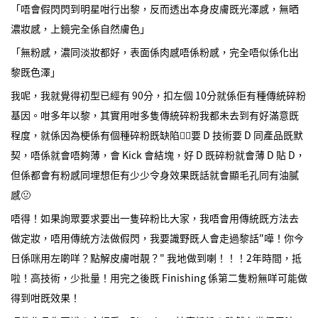
「唔會假閃閃到明星咁行出黎，反而透出本身皮膚既光澤感，無晒
濃妝感，上鏡完全係自然膚色」
「無粉感，濃同淡妝都好，表面係肉感唔係粉感，完全唔似係化出
黎既色澤」
我呢，我就覺得初型已經有 90分，扣左個 10分就係佢有種傳統碎粉
基因。咁多年以黎，其實用咁多隻傳統碎粉我都未去到有好滿意既
程度，就係因為梗係有個種碎粉既缺陷👉🏻要 D 技術要 D 同產品既默
契，唔係就會唔夠薄，會 Kick 會結塊，好 D 既碎粉就會薄 D 貼 D，
但係都會有粉感同埋想佢有少少令身效果既話就會顯毛孔同有油膩
感🤢
唔得！如果詢眾要求要出一隻碎粉比大家，我唔會用傳統既方法去
做定妝，唔用傳統方法做假閃，我要識野既人會走過黎話"嘩！你今
日係咪用左啲咩？點解皮膚咁靚？" 我地做到喇！！！2年時間，抵
啦！高技術，少批量！用完之後既 Finishing 係第二隻粉無咩可能做
得到咁既效果！