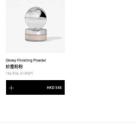
Glowy-Finishing Powder
紗塵粉粉
15g (Exp. 01/2027)
HKD 548