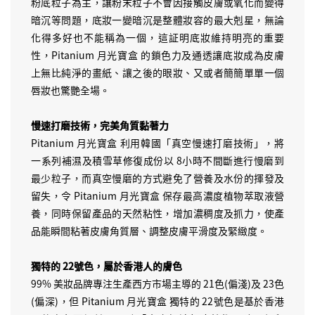
粉底粒子為主，讓粉末粒子不會因接觸皮膚或氧化而變得
暗沉等問題，底妝一變暗沉是整體妝容的最大剋星，無論
化得多好也不能稱為一個，這証明底妝維持明亮的重要
性，Pitanium 月光寶盒 的鎖色力及通透讓底妝成為皮膚
上無比純淨的畫紙、讓之後的眼妝、又或者簡簡單單一個
唇妝也驚艷全場。
慢速打磨技術，完美角質黏著力
Pitanium 月光寶盒 利用韓國「真空慢速打磨技術」，將
一系列補濕及積雪草修復成份以 8小時不間斷進行慢磨到
最少粒子，而真空慢磨的方式避免了營養及水份的揮發及
留失，令 Pitanium 月光寶盒 保存最高濃度植物萃取液營
養，同時保留產品的天然粘性，增加濃稠度及抓力，使產
品能瞬間粘著皮膚角質層、調整皮膚平滑度及緊緻度。
獨特的 22號色，屬於香港人的膚色
99% 美妝品牌專注生產西方市場主導的 21色(偏淺)及 23色
(偏深)，但 Pitanium 月光寶盒 獨特的 22號色是基於香港