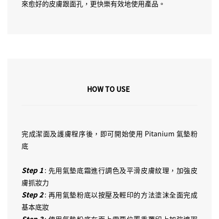
來愈好的皮膚跟面孔，更快樂有效地使用產品。
HOW TO USE
完成潔面及護膚程序後，即可開始使用 Pitanium 氣墊粉
底
Step 1
: 先用氣墊底霜進行調色及平滑皮膚紋理，加強皮
膚抓妝力
Step 2
: 再用氣墊粉底以按壓及輕印的方法塗沫全面完成
基本底妝
Step 3
: 使用氣墊粉底在面上需要位置重覆印上加強遮瑕