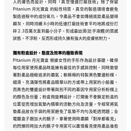
人的膚色而設計，同時「真空慢速打磨技術」除了保留
Pitanium 月光寶盒 的粘性特質，真空的製造環境會避免
製造過程中的成份氧化，令產品不會如傳統底妝產品變得
顯灰，同時持續 8小時的低速打磨技術會平均地將成份打
碎２.3百萬次直到最小分子，形成最幼滑(近乎液體)的質感
狀態，不浮粉，反而形成持久擁有強大的皮膚依附力。
獨有粉盒設計，態度及效率的極致表現
Pitanium 月光寶盒 根據女性的手形作為設計基礎，確保
每位用家使用產品時能擁有最佳的手感與控制，同時散發
著對產品極緻追求的霸氣；軟棉棉的特製黑色雙邊粉樸，
細滑、充滿彈性將產品精華以的方或帶上用家的小臉龐，
而黑色的雙邊設計帶著與別不同的基因令用家分析粉樸上
的顏色及份量；粉盒微旋轉設計，打開後不會鎖定粉盒的
位置從而增加氣墊內精華的流動方向及流量，令經常將氣
墊產品放在手袋的用家避免了氣墊不均勻及乾透問題；全
電鍍盒子跟加大的鏡子，拿著使用時盡顯「對岸都看見」
的閃爍同時加大的鏡子令用家可以盡情看見使用產品後愈