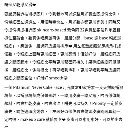
呀🤩又乾淨又滑❤️️
要感恩製造技術提既升，令到我地可以調整月光寶盒既成份比例，
份量細密左通透左、用個時暢快左、月光妝亦都更加完美！同時又
令成份構成接近既 skincare-based 紫色同 22色氣墊更強烈地互相
抓住至融合，妝真係唔應該再係一層層分開「base 還 base 粉底還
粉底」，應該係一層過同皮膚無排斥❤️️ 用左氣墊底霜就足夠承托成
個妝，令粉底上面時更加細密，更加高清！佢就好似一層粉底同皮
膚之間既膠水，令粉底比平時更加緊密同持久！果種細緻度同單單
搽一層粉底比，係無得比！再望唔到毛孔，更加望唔到平時皮膚同
粉底之間既空位，好滑好 smooth🤤
一個 Pitanium Never Cake Face 月光寶盒🌓就等於一支天然既補濕
精華，以補濕精華成份做骨幹，一路用皮膚一路叉電，唔再係傳統
顏料，唔會抽乾皮膚、唔會出油！咁先可以持久！Priority 一定係皮
膚先，調色遮瑕度幾強，上左面好似帶住層會傷害皮膚既面具就一
定唔得，makeup care 就係要咁❤️️ 皮膚可以愈用愈好，可以豁出去
😎