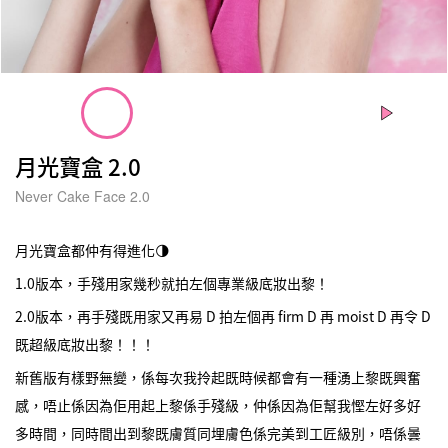
月光寶盒 2.0
Never Cake Face 2.0
月光寶盒都仲有得進化🌗
1.0版本，手殘用家幾秒就拍左個專業級底妝出黎！
2.0版本，再手殘既用家又再易 D 拍左個再 firm D 再 moist D 再令 D
既超級底妝出黎！！！
新舊版有樣野無變，係每次我拎起既時候都會有一種湧上黎既興奮
感，唔止係因為佢用起上黎係手殘級，仲係因為佢幫我慳左好多好
多時間，同時間出到黎既膚質同埋膚色係完美到工匠級別，唔係曇