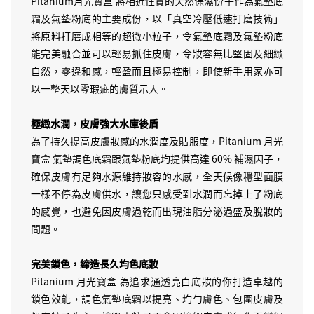
Pitanium月光寶盒 將相近性質的天然保濕份子作為氣墊底
霜及氣墊粉底的主要成份，以「真空冷壓低速打磨技術」
將原料打磨成相等的超微小粒子，令氣墊底霜及氣墊粉底
能完美融合並可以輕易抓住皮膚，令妝容無比堅固及細緻
自然，零違和感，輕盈而且極易控制，即使新手用家亦可
以一整天以零瑕疵的膚質示人。
極緻水潤，皮膚強大水庫後盾
為了持久提高皮膚妝感的水潤度及貼服度，Pitanium 月光
寶盒 氣墊調色底霜跟氣墊粉底均提供高達 60% 補濕因子，
確保皮膚有足夠水源維持妝容的水感，全天候像穩型面膜
一樣不停為皮膚供水，讓您只感受到水潤而忘掉上了粉底
的感覺，也避免因皮膚過乾而出現油脂分泌過盛及脫妝的
問題。
完美鎖色，締造長久均色底妝
Pitanium 月光寶盒 為追求通透亮白底妝的你打造卓越的
鎖色效能，調色氣墊底霜以提亮、均勻膚色、包圍皮膚及