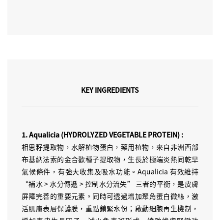
KEY INGREDIENTS
1. Aqualicia (HYDROLYZED VEGETABLE PROTEIN) :
相思籽提取物，水解植物蛋白，藥用植物，來自非洲西部
布基納法索的金合歡種子提取物，生長於極端炎熱同乾旱
氣候條件，有強大收集及吸水功能。Aqualicia 有效維持
“補水 > 水分傳遞 > 控制水分流失” 三者的平衡，是皮膚
屏障完善的重要元素。同時可透過增加聚角蛋白微絲，激
活肌膚表層保護膜，重點鎖緊水份；啟動細胞再生機制，