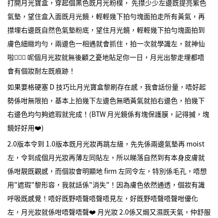
打開月光寶盒，穿起個黑色既月光粉樸， 先㩒少少左邊既提亮紫色
氣墊，望住盒入面既月光鏡，輕輕幾下拍勻塊面拍走所有黃氣，再
㩒埋右邊既自然色氣墊粉底，望住月光鏡，輕輕幾下拍勻塊面拍到
膚色細緻均勻，兩邊色一相遇就會抓住，拍一次就學識左，就神仙
啦🧝🏻‍♀️ 呢個月光妝就無後顧之憂地貼足你一日，月光出黎走埋都唔
會有個妝耐左既痕跡！
如果要格硬塞 D 技巧比月光寶盒黎刷存在感，我會話份量，唔好起
勢係咁無限拍，基本上拍幾下左邊色無晒黃氣就拍右邊色，拍幾下
右邊色均勻夠遮瑕就完成！(BTW 月光鏡係有塊保護膜，記得搣，塊
鏡好好用❤️️)
2.0版本令到 1.0版本既月光妝再跳左級，先先係兩邊氣墊再 moist
左，令到成個月光妝再薄左同貼左，所以睇落自然到有本身皮膚就
係咁靚既觀感，而個妝會明顯地 firm 左同令左，特別係毛孔，唔想
用"遮瑕"黎形容，我就話係"消失"！因為膚色依然通透，個妝有識
呼吸既感覺！唔好既野唔聲唔聲唔見左，好既野唔聲唔聲咁優化
左，月光妝就係咁唔聲唔聲❤️️ 月光妝 2.0係又焗又濕既天氣，仲舒服