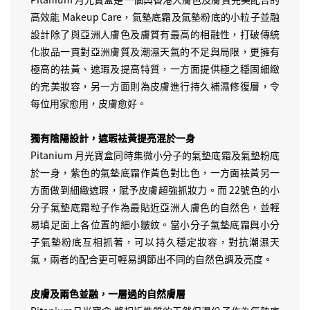
高效能 Makeup Care，氣墊底霜及氣墊粉底的小粒子並融
設計除了與亞洲人膚色及膚質有最高的相融性，打破傳統
化妝品一貫對亞洲膚質及潮濕天氣的不足與局限，更擁有
極高的祛黃、遮瑕及提高特質，一方面提供極之穩固細緻
的完美妝容，另一方面則為皮膚進行持久補濕修復層，令
每位用家愈用，皮膚愈好。
獨有陰陽設計，遮瑕袪黃提亮混於一身
Pitanium 月光寶盒同時集微小分子的氣墊底霜及氣墊粉底
於一身，紫色的氣墊底霜作黃色對比色，一方面袪黃另一
方面做到細緻遮瑕，賦予皮膚超強抓妝力。而 22號色的小
分子氣墊底霜粒子作為最貼近亞洲人膚色的自然色，並輕
易填足面上各位置的細小皺紋。當小分子氣墊底霜與小分
子氣墊粉底互相抓著，可以持久穩定妝容，對抗潮濕天
氣，兩者的配合更可輕易調節出不同的自然色調及亮度。
皮膚及兩色並融，一層過的自然膚層