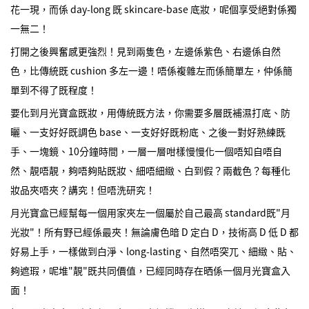
花一現，而係 day-long 既 skincare-base 底妝，呢個享受絕對係獨
一無二！
打開之後興奮感更強烈！見到兩隻色，左邊係紫色、右邊係自然
色，比傳統既 cushion 多左一邊！唔係複雜左而係簡單左，仲係簡
單到不得了既程度！
要化到月光寶盒既妝，用傳統既方法，你需要多層既補濕打底、防
曬、一支好好既調色 base、一支好好既粉底、之後一對好熟練既
手、一塊鏡、10分鐘時間，一層一層咁樣慢慢化一個唔知自唔自
然、靚唔靚，夠唔夠貼既妝、細唔細緻、白到假？兩截色？每種化
妝品夾唔夾？講究！但唔洗研究！
月光寶盒已經幫每一個用家夾左一個屬於自己最高 standard既"月
光妝"！所有野已經係最夾！無論膚色暗 D 定白 D，技術高 D 低 D 都
好易上手，一樣做到白淨、long-lasting、自然唔突兀、細緻、貼、
夠遮瑕，呢堆"靚"既共同價值，已經同時存在晒係一個月光寶盒入
面！