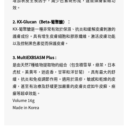
增加表皮生長因子，減少色素斑形成，達致煥膚緊緻功
效。
2. KX-Glucan（Beta-葡聚醣）：
KX-葡聚醣是一種非常有效於保濕、抗炎和緩解皮膚刺激的
護膚成份。具有增生皮膚細胞和膠原纖維，激活皮膚功能
以及控制黑色素從而保護皮膚。
3. MultiEXBSASM Plus :
是由天然7種植物提取物的組合（包含積雪草，綠茶，日本
虎杖，美黄岑，迷迭香，甘草和洋甘菊），具有最大的舒
緩，抗炎和免疫調節作用。適用於濕疹，敏感和乾燥的皮
膚，甚至有治療及舒緩更加嚴重的皮膚炎症如牛皮癬、痤
瘡等超卓效能。
Volume 16g
Made in Korea