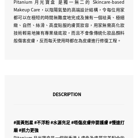
Pitanium 月光寶盒 是獨一無二的 Skincare-based
Makeup Care，以陰陽氣墊的高端設計結構，令每位用家
都可以在極短的時間無難度地完成及擁有一個袪黃、極細
緻、自然、絲滑、高度貼服的膚質妝容，用家無需高化妝
技術輕易地擁有專業級底妝，而且不會像傳統化妝品顏料
般傷害皮膚，反而每天使用時都在為皮膚進行修復工程。
DESCRIPTION
#面黃剋星 #不浮粉 #水源充足 #唔傷皮膚仲要護膚 #慢速打
磨 #抓力更強
Pitanium 月光寶盒是一個與香港人膚色及膚質完美配合的