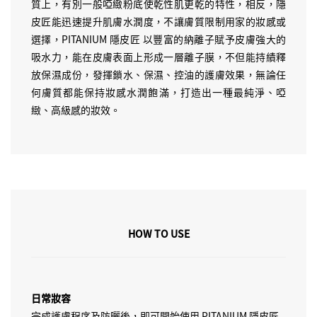
質上，有別一般啞緻粉底使乾性肌更乾的特性，相反，隱
皮匠能迅速提升肌膚水潤度，不讓膚質限制用家的妝感或
選擇，PITANIUM 隱皮匠 以豐富的納離子賦予皮膚強大的
吸水力，能在皮膚表面上形成一層離子膜，不但能持績釋
放保濕成份，發揮鎖水、保濕、控油的護膚效果，無論任
何膚質都能保持妝感水潤飽滿，打造出一種最純淨、啞
緻、高級感的妝效。
HOW TO USE
日常妝容
完成護膚程序及防曬後，即可開始使用 PITANIUM 隱皮匠