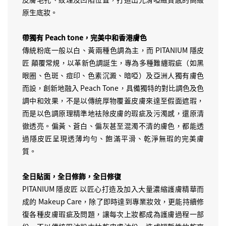
原生底妝。
帶獨有 Peach tone，完美中和香港膚色
傳統粉底一般以白、黃兩種色調為主，而 PITANIUM 隱皮
匠 顛覆常規，以革新色調誕生，專為多種難纏瑕疵（如黑
眼圈、色斑、痘印、色素沉澱、暗啞）及亞洲人獨有膚色
而設，創新地融入 Peach Tone，具備獨特的對比調色及色
調中和效果，不是以傳統厚物覆蓋皮膚來達至假面遮瑕，
而是以色調原理精準地袪除皮膚的瑕疵及污濁感，還原清
徹透亮。偏黃、蒼白、偏灰甚至混濁不清的膚色，都能透
過隱皮匠呈現透薄均勻、飽滿平滑、乾淨無瑕的完美膚
質。
全日貼面，全日修飾，全日修復
PITANIUM 隱皮匠 以匠心打造及加入大量濃縮護膚精華而
成的 Makeup Care，除了即時達到專業妝效，更能持續修
復各種皮膚瑕疵及問題，讓每次上妝都成為護膚過程一部