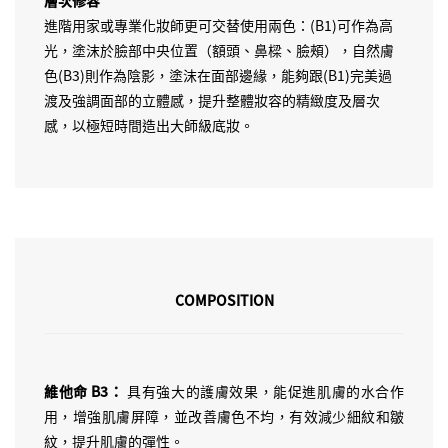
進階用家或專業化妝師更可交替使用兩色：(B1)可作為高
光，塗沫於臉部中央位置（額頭、鼻樑、臉頰），自然膚
色(B3)則作為陰影，塗沫在面部邊緣，能夠跟(B1)完美過
渡及強調面部的立體感，提升整體妝容的精緻度及層次
感，以極短時間造出大師級底妝。
COMPOSITION
維他命 B3：
具有強大的護膚效果，能促進肌膚的水合作
用，增強肌膚屏障，並改善膚色不均，有效減少細紋和皺
紋，提升肌膚的彈性。