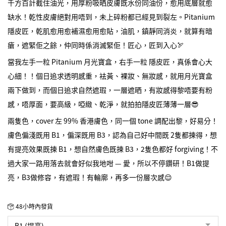
千方百計截住油光，用厚粉吸晒皮膚既水份同油份，愈用底層就愈
缺水！乾性皮膚絕對用唔到，未上碎粉都已經見到裂左。Pitanium
隱皮匠，乾肌愈用愈補濕愈用愈貼，油肌，鎮靜同消炎，就算有暗
瘡，遮緊佢之餘，仲同時係消滅緊佢！匠心，匠到入心🏹
當我左手一粒 Pitanium 月光寶盒，右手一粒 隱皮匠，真係會心大
心細！！個日追求透明感重，袪黃、裸妝、無妝感，就用月光寶盒
兩下做到，而個日追求自然遮瑕，一層遮晒，有妝感得黎唔要有粉
感，唔厚面，要高級，啞緻、乾淨，就拍拍隱皮匠薄薄一層😎
兩隻色，cover 左 99% 香港膚色，同一個 tone 調配出黎，好易分！
膚色偏淺既用 B1，偏深既用 B3，認為自己好中間既 2隻都揀得，想
有提亮效果既揀 B1，想自然膚色既揀 B3，2隻色都好 forgiving！不
過大家一路用落去就會好似我地咁 — 愛，所以不停鑽研！B1做提
亮，B3做修容，有遮瑕！有輪廓，再多一份層次感😌
48小時內發貨
B1 (提亮)