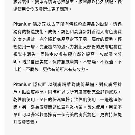
妝容氧化、變暗等情況必然發生，妝容難以持久貼服，長
遠使用會令皮膚衍生更多問題。
Pitanium 隱皮匠 抺去了所有傳統粉底產品的缺點，透過
獨有的製造技術、成份、調色和高度針對香港人膚色膚質
的度身設計，完全將粉底產品定下了另一高度的標準。輕
輕使用一層，完全超然的遮瑕力將絕大部份的皮膚瑕疵在
視覺中消失，同時令皮膚有極自然的提亮，妝感層次分
明，增加自然美感，保持妝感清爽、不乾燥、不泛油、不
卡粉、不脫妝，更帶有前所未有持妝力。
Pitanium 隱皮匠 以護膚精華為成份基礎，對皮膚零排
斥，貼面度極高，同時可以令所有膚質都完全舒適駕馭。
乾性肌使用，全日的保濕鎮靜；油性肌使用，一邊遮瑕修
飾，另一邊為皮膚問題位置消炎抗菌。長久使用，用家不
單止可以非常輕易擁有一個完美的膚質氣色，更會持續提
升皮膚質素。