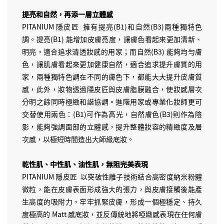
提亮和自然，再添一層立體感
PITANIUM 隱皮匠 擁有提亮(B1)和自然(B3)兩種獨特色
調。提亮(B1) 能增加皮膚亮度，讓膚色看起來更加清新、
明亮，適合追求清透妝感的用家；而自然(B3) 能夠均勻膚
色，讓肌膚看起來更加健康自然，適合追求提升膚質的用
家，兩種獨特色調在不同的膚色下，都能大大提升皮膚質
感，此外，妝物透過隱皮匠與皮膚脂膜融合，使妝感層次
分明之餘同時極緻和諧協調。進階用家或專業化妝師更可
交替使用兩色：(B1)可作為高光，自然膚色(B3)則作為陰
影，能夠強調面部的立體感，提升整體妝容的精緻度及層
次感，以極短時間造出大師級底妝。
乾性肌、中性肌、油性肌，無阻完美表現
PITANIUM 隱皮匠 以突破性離子技術結合高密度納米粉體
微粒，能在皮膚表面形成強大的張力，與皮膚接觸後能產
生高度的吸附力，牢牢抓緊皮膚，形成一個極穩定、持久
度極高的 Matt 感底妝，並反傳統地將啞緻感表現在任何膚