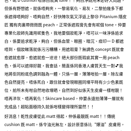
但係有野想遮，就係唔夠夾，一黎易氧化、易灰，二黎拍幾多下都
係遮得唔夠好、唔夠自然，好快陣灰氣又浮返上黎😢 Pitanium 隱皮
匠 獨有肉裏帶微微既 peach，正常係遮瑕膏先會有呢個 tone，仲要
專業化妝師先識用呢隻色，我地要個妝乾淨，唔可以一味淨係追求
白，係要追求乾淨，夠白，但係血管、眼圈、暗沉、痘印一 D 都遮
唔到，個妝睇落就係污污糟糟，用遮瑕膏？無調色 concept 既就會
愈遮就愈厚，愈遮就愈一逹逹！絕大部份既瑕疵其實一用 peach
色，係可以遮得好靚，我會話，簡直係同香港人膚質天生一對💕我
地將佢同粉底色調到融為一體，只係一層，薄薄咁拍一層，除左膚
色自然提亮，唔係死白，跟住就會發現眼圈同埋平時有少少色素既
位，前所未有咁自然地收埋晒，自然到好似係天生皮膚一樣咁靚！
唔再滲灰、唔再氧化！Skincare based，仲要永遠拍薄薄一層就有
完成品！超貼面極持久就係咁樣變得理所當然！！
好消息！乾性皮膚從此 matt 得起，仲係最靚既 matt！！傳統
cushion 既 matt，係令油光無左，設計原意係比“爆油”皮膚用，