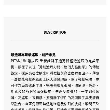
DESCRIPTION
最透薄亦是最遮瑕，前所未見
PITANIUM 隱皮匠 重新詮釋了透薄與極緻遮瑕的完美平
衡，顛覆了以往「薄則遮瑕力弱，遮瑕力強則厚」的傳統
觀念，採用高密度納米粉體微粒與高密度遮瑕因子，薄薄
一層便能輕鬆遮蓋面上絕大部份瑕疵，除了輕鬆完妝，更
可作為局部遮瑕工具，完美修飾黑眼圈、暗瘡印、色斑、
毛孔及凹凸洞等頑強瑕疵，無需反覆疊加，一步到位透
薄、高遮瑕、零粉感。擁有離子特性的高密因子與皮膚自
然融合，零死角緊密無縫地滲透及粘附於皮膚，瞬間平整
皮膚毛孔、紋理及凹陷位置，打造出光滑啞緻質感的高級