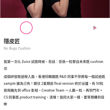
隱皮匠
No Bugs Cushion
我第一次比 Zuice 試既時候，佢話：佢係一粒黎自未來既 cushion
😍
成個研發既過程入面，香港同韓國既 R&D 同事不停將每一個試過既
sample 據為己有！跟住 2星期前 final version 終於出爐，有 50粒
搭飛機先到 office 影相，Creative Team 一人霸一粒，再到門市 +
CS 同事既 product training，清埋！我同大家一樣，要等預購到貨
🙈