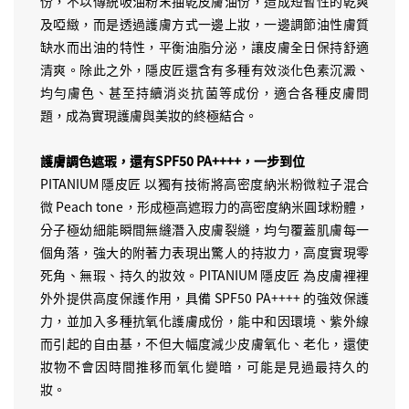
份，不以傳統吸油粉末抽乾皮膚油份，造成短暫性的乾爽
及啞緻，而是透過護膚方式一邊上妝，一邊調節油性膚質
缺水而出油的特性，平衡油脂分泌，讓皮膚全日保持舒適
清爽。除此之外，隱皮匠還含有多種有效淡化色素沉澱、
均勻膚色、甚至持續消炎抗菌等成份，適合各種皮膚問
題，成為實現護膚與美妝的終極結合。
護膚調色遮瑕，還有SPF50 PA++++，一步到位
PITANIUM 隱皮匠 以獨有技術將高密度納米粉微粒子混合
微 Peach tone，形成極高遮瑕力的高密度納米圓球粉體，
分子極幼細能瞬間無縫潛入皮膚裂縫，均勻覆蓋肌膚每一
個角落，強大的附著力表現出驚人的持妝力，高度實現零
死角、無瑕、持久的妝效。PITANIUM 隱皮匠 為皮膚裡裡
外外提供高度保護作用，具備 SPF50 PA++++ 的強效保護
力，並加入多種抗氧化護膚成份，能中和因環境、紫外線
而引起的自由基，不但大幅度減少皮膚氧化、老化，還使
妝物不會因時間推移而氧化變暗，可能是見過最持久的
妝。