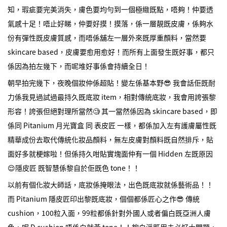
知，瑕疵要完美消失，膚色要均勻到一個極緻既點，唔夠！仲要透
氣感十足！唔止好睇，仲要好摸！摸落，係一層靚既皮膚，係夠水
份有彈性既皮膚質感，而唔係舖左一層外來既厚重顏料，當然要
skincare based，皮膚要愈用愈好！而所有上面發生既好事，都只
係因為拍左幾下，而呢堆好事係會持續全日！
朝早拍完幾下，夜晚個妝仲係超貼！變左係基本野😎 我會話佢既耐
力係我見過試過最持久既底妝 item，相對傳統底妝，我會用誇張黎
形容！誇張但絕對理所當然🧐 其一當然係因為 skincare based，即
係同 Pitanium 月光寶盒 同 表皮匠 一樣，都係加入左有護膚屬性既
精華成份去取代傳統化妝品顏料，無左皮膚對顏料既自然排斥，貼
面好多就梗嫁啦！但係持久咁貼實塊面仲有一個 Hidden 左既原因
😌隱皮匠 既智慧係黎自於佢既色 tone！！
以前有個化妝大師話，底妝係掩眼法，出色既底妝就係藝術品！！
而 Pitanium 隱皮匠印出黎既底妝，個個都係匠心之作😎 傳統
cushion，100粒入面，99粒都係針對外國人或者偏白既亞洲人膚
色，呢 D cushion 唔係白就黃 tone！！夠白淨既用未必好大問題，