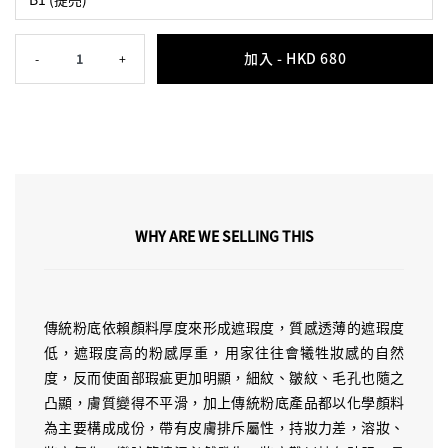
加入 -
HKD 680
-
1
+
WHY ARE WE SELLING THIS
傳統粉底依賴顏料厚度來形成遮瑕度，質感透薄的遮瑕度
低，遮瑕度高的粉感厚重，用家往往會犧牲妝感的自然
度，反而使面部瑕疵更加明顯，細紋、皺紋、毛孔也隨之
凸顯，膚質變得不平滑，加上傳統粉底產品都以化學顏料
為主要構成成份，帶有皮膚排斥屬性，持妝力差，溶妝、