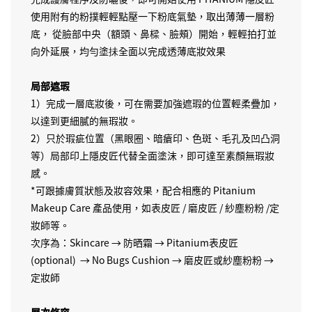
使用附有的粉撲輕輕點壓一下粉底氣墊，取出薄薄一層粉
底， 從臉部中央（額頭、鼻樑、臉頰）開始，輕輕拍打並
向外延展，均勻塗抺全面以完成透薄底妝效果
局部遮瑕
1）完成一層底妝後，可在需要加強遮瑕的位置輕柔疊加，
以達到更細膩的無瑕妝。
2）只於瑕疵位置（黑眼圈、暗瘡印、色斑、毛孔及凹凸洞
等）局部印上隱皮匠代替全面塗沫，即可達至素顏無瑕妝
感。
*可跟據膚質狀態及妝容效果，配合相應的 Pitanium
Makeup Care 產品使用，如表皮匠 / 磨皮匠 / 紗塵粉粉 /定
妝師等。
次序為：Skincare → 防晒霜 → Pitanium表皮匠
(optional) → No Bugs Cushion → 磨皮匠或紗塵粉粉 →
定妝師
層次修容