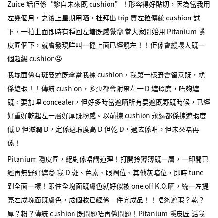
Zuice 話佢係“黎自未來既 cushion”！形容得好貼切，因為當我用
左幾個月，之後上星期用晒，杜拜出 trip 買左粒傳統 cushion 試
下，一拍上面即時有種回左塘既感覺🥲 當大家開始用 Pitanium 隱
皮匠個下，就會發現咩叫一撻上面已經靚左！！佢係會縱壞人既一
個超級 cushion🤤
我塊面係有斑要遮既🙈當我揀 cushion，我第一樣野會留意既，就
係遮瑕！！傳統 cushion，多少都會附帶左一 D 遮瑕度，唔夠遮
既，要加埋 concealer，但好多時當遮晒所有要遮既野既時候，已經
好重好乾起左一層好厚既粉感。以前揀 cushion 永遠都係揀遮瑕度
低 D 但滋潤 D，定係遮瑕度高 D 但乾 D，過去係咁，但未來唔再
係！
Pitanium 隱皮匠，絕對係唔講道理！打開拎薄薄既一層，一印開已
經再無野好遮😍 我 D 斑、色素、眼圈位、其他灰暗位，即時 tune
到全面一樣！跟住全塊面既膚色就好似被 one off K.O.晒，統一左提
亮左成塊面既膚色，成個妝已經係一件完成品！！唔夠遮瑕？乾？
厚？粉？傳統 cushion 既問題唔再係問題！Pitanium 隱皮匠 話我