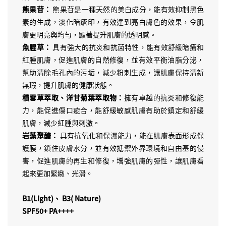
熊果苷：
熊果苷是一種天然的美白成分，能有效抑制黑色
素的生成，淡化暗瘡印，有效達到亮白膚色的效果，令肌
膚更明亮與均勻，顯著提升肌膚的透明感。
魚腥草：
具有強大的抗炎和抗菌特性，能有效舒緩暗瘡和
紅腫肌膚，促進肌膚的自然修復，並有效平衡油脂分泌，
幫助清除毛孔內的污垢，減少粉刺生成，讓肌膚保持清新
無瑕，提升肌膚的健康狀態。
積雪草萃取、洋甘菊葉萃取物：
擁有卓越的抗炎和修復能
力，能促進傷口癒合，能舒緩敏感肌膚有助於鎮定和舒緩
肌膚，減少紅腫與刺激。
岩藻聚醣：
具有抗氧化和保濕能力，能在肌膚表面形成保
護膜，鎖住皮膚水分，並有效抵禦外界環境和自由基的侵
害，促進肌膚的再生和修復，增強肌膚的彈性，讓肌膚看
起來更加緊緻、光滑。
B1(LIght)、 B3( Nature)
SPF50+ PA++++