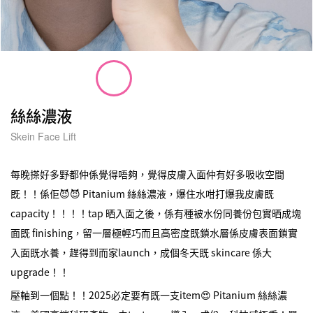
絲絲濃液
Skein Face Lift
每晚搽好多野都仲係覺得唔夠，覺得皮膚入面仲有好多吸收空間
既！！係佢😈😈 Pitanium 絲絲濃液，爆住水咁打爆我皮膚既
capacity！！！！tap 晒入面之後，係有種被水份同養份包實晒成塊
面既 finishing，留一層極輕巧而且高密度既鎖水層係皮膚表面鎖實
入面既水養，趕得到而家launch，成個冬天既 skincare 係大
upgrade！！
壓軸到一個點！！2025必定要有既一支item😍 Pitanium 絲絲濃