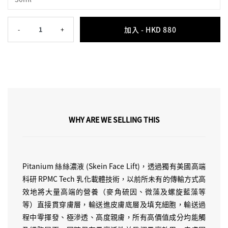
加入 -
HKD 880
-
1
+
WHY ARE WE SELLING THIS
Pitanium 絲絲濃液 (Skein Face Lift)，透過獨有美國高端
科研 RPMC Tech 乳化載體技術，以前所未有的傳輸方式高
效地將大量高端的營養（麥角硫因、微藻及螺旋藍藻等
等）直接貫穿膚層，輸送進皮膚底層及填充細胞，輸送過
程中零揮發、極滲透、高度親膚，所有高價值成分均能觸