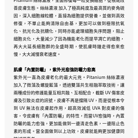
Pitanium 絲絲濃液，全面修復每一粒受損細胞，從根底改
善皮膚生態。絲絲濃液 加入了極高純度及最高質的麥角硫
因，深入細胞線粒體，直接為細胞提供營養，並做到高效
修復，不單止能夠清除自由基，更加可以做到極限抗氧
化、抗光化及抗糖化，同時亦能處理細胞失序問題，阻止
細胞炎化，大量減少了因為機能老化而提早凋亡的細胞，
再大大延長細胞群的全盛時期，使肌膚時鐘走得愈來愈
慢，大大減慢衰老速度。
肌膚「內置防曬」，紫外光愈強防曬力愈高
紫外光一直為皮膚老化的最大元兇。Pitanium 絲絲濃液
加入了微藻及螺旋藍藻，透過雙藻共生相融萃取技術，讓
兩種成份的修護能量互相共融、互相配合，截斷 UV 傷害皮
膚及引致炎症的訊號，皮膚不再是擋隔 UV，而是從根本令
到 UV 無法在皮膚起作用，超高效減低 UVA 對皮膚的傷
害，令皮膚有「內置防曬」的特性，而當UV愈強時，內置
防曬的能力愈強，更加能做到一邊清走色素，一邊阻止色
素的形成。當全面做到以上功效，皮膚就能夠更加健康同