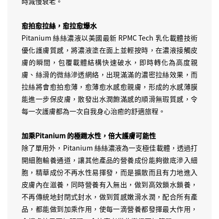
時減慢衰老。
愈拍愈拉絲，愈拉愈爆水
Pitanium 絲絲濃液以美國最新 RPMC Tech 乳化載體技術
優化護膚質感，將濃液塗在面上並輕按時，在濃液接觸皮
膚的瞬間，包覆載體結構快速破水，即時轉化為高度親
膚、絲滑的微絲滲透網絡，出現滿滿的濃密拉絲效果，而
拉絲將會愈拍愈薄，愈薄愈水感愈親膚，形成的水感薄膜
能進一步保皮膚，散發出水潤飽滿感的順滑無瑕質感，令
每一次護膚都為一次自我身心治癒的舒適旅程。
加乘Pitanium 的極緻水性，倍大護膚可能性
除了單用外，Pitanium 絲絲濃液為一支極佳載體，透過打
開細胞輸養通道，讓其他產品的營養成份能夠徹底滲入細
胞，精華成份不再水性易揮發，而是擴散而且有力地進入
皮膚內在滋養，同時營養有入無出，做到高效鎖水鎖養，
不再傳統地封閉式封水，做到質感嫩滑水潤，配合所有產
品，都能做到加乘作用，使每一滴營養都發揮最大作用，