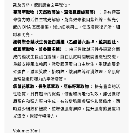
期及壽命，使肌膚全面年輕化。
雙藻萃取物（天然微藻油、深海巨螺旋藍藻）：
具有極高
修復力的活性生物光解酶，能高效修復因紫外線、藍光引
起的 DNA 基因損傷，減少細胞凋亡，使皮膚恢復光滑、細
緻和明亮。
獨特聚合鏈狀生長蛋白纖維（乙醯基六肽-8、藍銅胜肽、
銀耳萃取物、普魯蘭多糖）：
由活性肽與活性多糖聚合而
成的鏈狀生長蛋白纖維，能在肌底瞬間展開後緻密交織，
重新支撐肌底輪廓，激發膠原蛋白自主增生，重建底層骨
架蛋白，減淡笑紋、抬頭紋、皺眉紋等深淺紋理，令肌膚
重現緊緻與彈力的平滑膚質。
袋鼠花萃取、長生草萃取、亞麻籽萃取物 ：
擁有豐富的活
性物質，具有超卓的保濕、修復和抗老化功效，能促進膠
原蛋白和彈力蛋白生成，有效增強肌膚彈性和緊緻度，同
時減少細紋和皺紋，並增強肌膚屏障，提升肌膚飽滿度和
光澤度，恢復年輕活力。
Volume: 30ml