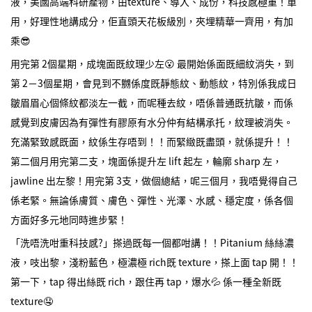
液，美國高端科研產物，由texture、導入、成份，科技感極重！單
用，好理性地講成分，佢直頭天花板級別，夾埋精華一齊用，有加
乘😎
用完第 2個星期，成塊面既紋理少左😮 最開始係面既細紋消失，到
第 2－3個星期，會見到不嬲係度既靜態紋、動態紋，特別係我成日
皺眉眉心個條紋都淡左一截，而呢種去紋，唔係普通既抗皺，而係
感覺到皮膚因為有彈性有膠原有水分仲有結構承托，紋理被消失。
充滿緊致感既面，紋係生存唔到！！而緊緻既盡頭，就係提升！！
第二個月用完第二支，塊面係提升左 lift 起左，輪廓 sharp 左，
jawline 出左黎！用完第 3支，做個總結，呢三個月，我唔覺得自己
係老緊。無論係膚質、膚色、彈性、光澤、水感、穩定度，係各個
方面好多元地同時進步緊！
「洗唔洗咁重科技感?」搽過既每一個都咁講！！Pitanium 絲絲濃
液，吱出黎，淺粉藍色，極濃極 rich既 texture，搽上面 tap 開！！
第一下，tap 得出絲既 rich，跟住再 tap，爆水💦 係一種全新既
texture🤤