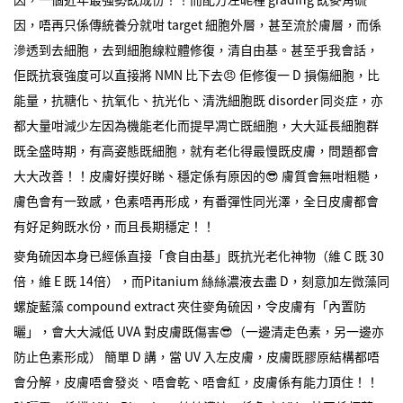
因，唔再只係傳統養分就咁 target 細胞外層，甚至流於膚層，而係
滲透到去細胞，去到細胞線粒體修復，清自由基。甚至乎我會話，
佢既抗衰強度可以直接將 NMN 比下去😠 佢修復一 D 損傷細胞，比
能量，抗糖化、抗氧化、抗光化、清洗細胞既 disorder 同炎症，亦
都大量咁減少左因為機能老化而提早凋亡既細胞，大大延長細胞群
既全盛時期，有高姿態既細胞，就有老化得最慢既皮膚，問題都會
大大改善！！皮膚好摸好睇、穩定係有原因的😎 膚質會無咁粗糙，
膚色會有一致感，色素唔再形成，有番彈性同光澤，全日皮膚都會
有好足夠既水份，而且長期穩定！！
麥角硫因本身已經係直接「食自由基」既抗光老化神物（維 C 既 30
倍，維 E 既 14倍），而Pitanium 絲絲濃液去盡 D，刻意加左微藻同
螺旋藍藻 compound extract 夾住麥角硫因，令皮膚有「內置防
曬」，會大大減低 UVA 對皮膚既傷害😎（一邊清走色素，另一邊亦
防止色素形成） 簡單 D 講，當 UV 入左皮膚，皮膚既膠原結構都唔
會分解，皮膚唔會發炎、唔會乾、唔會紅，皮膚係有能力頂住！！