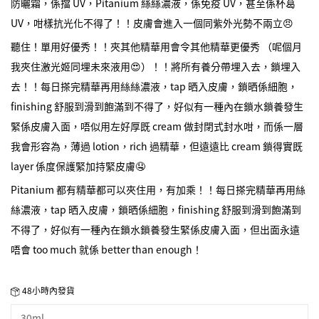
防曬霜，係擋 UV，Pitanium 絲絲濃液，係免疫 UV，甚至係杯葛
UV，咁樣抗光化不得了！！皮膚會進入一個同紫外光勢不兩立😠
聽住！單用好優秀！！夾其他精華用會令其他精華更優秀 （呢個月
我夾住激光姬同埋未來液用😍）！！將所有養分帶埋入去，鎖埋入
去！！每日搽完精華再用絲絲濃液，tap 晒入皮膚，鎖晒係細胞，
finishing 舒服到滑到飽滿到不得了，好似有一種內在鎖水鎖養發生
緊係皮膚入面，唔似用左好厚既 cream 做封閉式封水咁，而係一層
我會形容為，薄過 lotion，rich 過精華，但遠遠比 cream 鎖得實既
layer 係度保護緊加持緊皮膚🤤
Pitanium 都有精華都可以夾住用，有加乘！！每日搽完精華再用絲
絲濃液，tap 晒入皮膚，鎖晒係細胞，finishing 舒服到滑到飽滿到
不得了，好似有一種內在鎖水鎖養發生緊係皮膚入面，但出面永遠
唔會 too much 就係 better than enough！
48小時內發貨
30ml