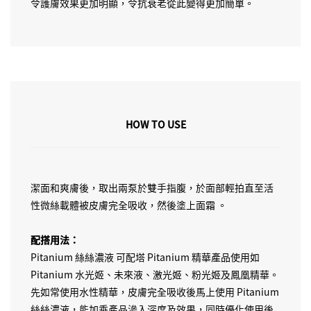
令護膚效果更加明顯，令抗衰老從此變得更加簡單。
HOW TO USE
潔面和爽膚後，取出兩泵於雙手指腹，於面部輕拍直至活
性微絲載體被皮膚完全吸收，然後塗上面霜 。
配搭用法：
Pitanium 絲絲濃液 可配塔 Pitanium 精華產品使用如
Pitanium 水光姬、未來液、激光姬、粉光姬及鳳凰精華。
先如常使用水性精華，皮膚完全吸收後馬上使用 Pitanium
絲絲濃液，能加乘產品滲入深度及效果，同時優化使用後