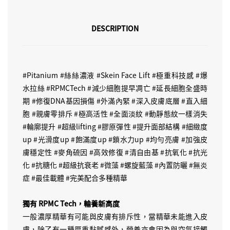
DESCRIPTION
#Pitanium #絲絲濃液 #Skein Face Lift #極重科技感 #爆
水拉絲 #RPMCTech #減少細胞提早凋亡 #延長細胞全盛時
期 #修復DNA基因損傷 #外滿內緊 #深入皮膚底層 #直入細
胞 #親膚零排斥 #極高活性 #全面淡紋 #動靜態紋一樣消失
#輪廓提升 #超級lifting #膠原彈性 #提升面部結構 #細緻度
up #光滑度up #飽滿度up #鎖水力up #均勻亮膚 #加強皮
膚穩定性 #麥角硫因 #高效修復 #清自由基 #抗氧化 #抗光
化 #抗糖化 #超級抗衰老 #微藻 #螺旋藍藻 #內置防曬 #無炎
症 #最佳載體 #完美配合多種精華
獨有 RPMC Tech，輸養新高度
一般濃厚精華有可能與皮膚有排斥性，當精華未能進入皮
膚，除了有一種厚重黏膩感外，營養亦會因為與空氣接觸