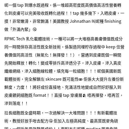
呢一個 tap 到爆水既過程，係一堆超高密度既高價值高活性營養轉
化到皮膚可以完美吸收既轉化過程！！tap 幾多幾下，入晒皮膚，一
摸！非常嫩滑，非常飽滿！美國教授 Johnathan 叫呢種 finishing
做「外滿內緊」🤤
RPMC Tech 乳化載體技術，一種可以將一大堆極高養膚價值既成分
同一時間保存高活性既全新技術，係製造同埋貯存過程中 keep 住營
養價值同高活性（無氧化！無揮發！！），當遇到皮膚既個一瞬間
先開始釋放！轉化！變成零排斥高滲透分子，滲入皮膚，滲入真皮
纖維網絡，滲入細胞線粒體，填充每一粒細胞！！！呢個美國新既
載體技術，完全解鎖左 skincare 既可能性🫨 佢係大大提升左養份新
鮮度，力度！！將好成份直接地、充滿活性地變成自然好舒服入到
皮膚餵飼細胞既 format！！直接 tap 穿膚層🫂 唔再揮發，唔再笠，
滲到落底！！
拉長細胞既全盛時期，一次過解決一大堆問題！！！有新載體技
術，教授好放手咁去配方🤤 佢加入左極高純度、最高質既麥角硫
因，一個近年最強勢既成份！！而配方左呢種 grading 既麥角硫