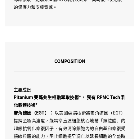
的保護力和皮膚質感。
COMPOSITION
主要成份
Pitanium 雙藻共生相融萃取技術*， 獨有 RPMC Tech 乳
化載體技術*
麥角硫因（EGT）：
以美國尖端技術將麥角硫因（EGT）
提純至極高濃度，能精準直達細胞核心地帶「線粒體」的
超級抗氧化修復因子，有效清除細胞內的自由基和修復受
損線粒體的能力，阻止細胞提早凋亡以延長細胞的全盛時