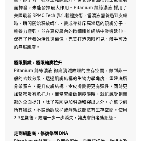
而揮發，未能發揮最大作用。Pitanium 絲絲濃液 採用了
美國最新 RPMC Tech 乳化載體技術，當濃液營養遇到皮膚
時，瞬間開始釋放轉化，變成零排斥高滲透的親膚分子，
輸養力極強，並在真皮層內的微細纖維網絡中滲透延伸，
保存了營養的活性與價值，完美打造肉眼可見、觸手可及
的無瑕肌膚。
極限緊緻，極限輪廓拉升
Pitanium 絲絲濃液 徹底消滅紋理的生存空間，做到非一
般的去紋效果，透過肌膚結構的生物力學角度，重建底層
骨架蛋白，提升皮膚結構，令皮膚變得更有彈性，同時更
加緊密及有承托力，而當緊緻做到極限時，就能感受到面
部的全面提升，除了輪廓更加明顯和突出之外，亦能令到
所有皺紋，不論動態紋抑或靜態紋都沒有生存空間。使用
2-3星期後，紋理一步一步消失，讓皮膚與老態絕緣。
走到細胞底，修復修到 DNA