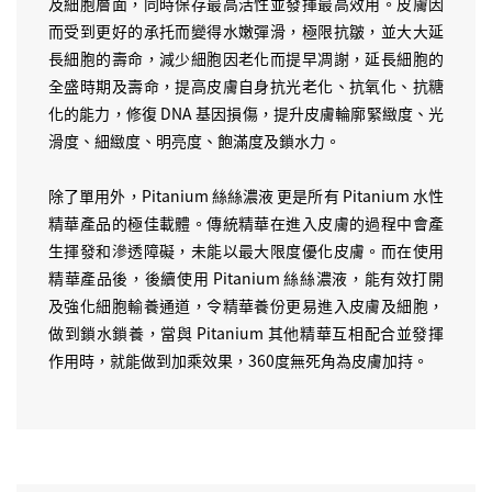
及細胞層面，同時保存最高活性並發揮最高效用。皮膚因
而受到更好的承托而變得水嫩彈滑，極限抗皺，並大大延
長細胞的壽命，減少細胞因老化而提早凋謝，延長細胞的
全盛時期及壽命，提高皮膚自身抗光老化、抗氧化、抗糖
化的能力，修復 DNA 基因損傷，提升皮膚輪廓緊緻度、光
滑度、細緻度、明亮度、飽滿度及鎖水力。
除了單用外，Pitanium 絲絲濃液 更是所有 Pitanium 水性
精華產品的極佳載體。傳統精華在進入皮膚的過程中會產
生揮發和滲透障礙，未能以最大限度優化皮膚。而在使用
精華產品後，後續使用 Pitanium 絲絲濃液，能有效打開
及強化細胞輸養通道，令精華養份更易進入皮膚及細胞，
做到鎖水鎖養，當與 Pitanium 其他精華互相配合並發揮
作用時，就能做到加乘效果，360度無死角為皮膚加持。