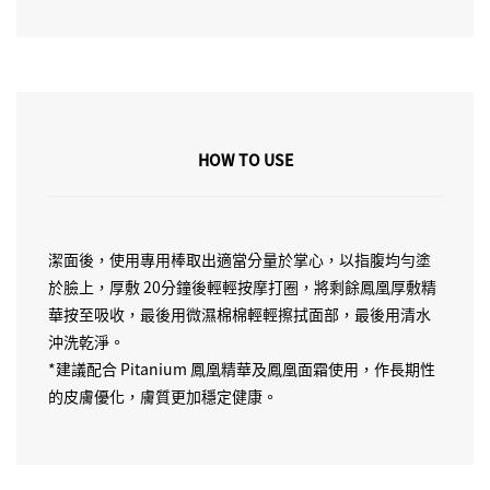
HOW TO USE
潔面後，使用專用棒取出適當分量於掌心，以指腹均勻塗
於臉上，厚敷 20分鐘後輕輕按摩打圈，將剩餘鳳凰厚敷精
華按至吸收，最後用微濕棉棉輕輕擦拭面部，最後用清水
沖洗乾淨。
*建議配合 Pitanium 鳳凰精華及鳳凰面霜使用，作長期性
的皮膚優化，膚質更加穩定健康。