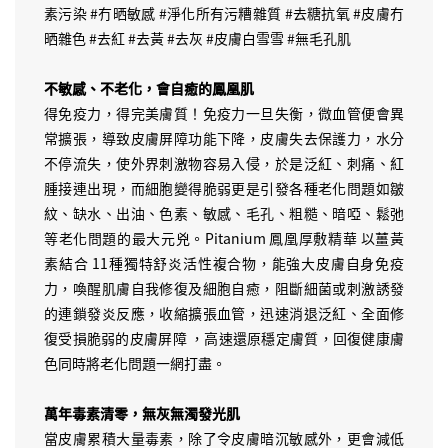
素污染 #冇晒敏感 #淨化所有污糟雜質 #去糖抗氧 #皮膚冇
晒雜色 #去紅 #去黃 #去灰 #皮膚白雪雪 #無毛孔肌
不敏感、不老化，會自癒的鳳凰肌
得免疫力，得完美膚質！免疫力一旦失衡，微血管便會異
常擴張，導致皮膚屏障功能下降，皮膚失去保護力，水分
不停流失，使外界刺激物容易入侵，於是泛紅、刺痛、紅
腫接連出現，而細胞變得脆弱更是引發各種老化問題如皺
紋、缺水、出油、色素、敏感、毛孔、粗糙、暗啞、鬆弛
等老化問題的最大元兇。Pitanium 鳳凰厚敷精華 以薑黃
素結合 11種獨特舒炎活性複合物，能強大皮膚自身免疫
力，喚醒肌膚自我修復及細胞自癒，阻斷細菌或刺激誘發
的連鎖發炎反應，收縮擴張血管，迅速消退泛紅、全面修
復受損脆弱的皮膚屏障 ，高速還原穩定膚質，回復健康膚
色同時將老化問題一網打盡。
萬年毒素清零，無灰無濁發光肌
當皮膚累積大量毒素，除了令皮膚暗沉敏感外，更會減低