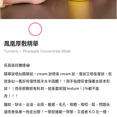
鳳凰厚敷精華
Turmeric + Pineapple Concentrate Mask
佢真係好醜樣😂
精華狀唔似精華狀，cream 狀唔係 cream 狀，膏狀又唔係膏狀，佢
就係似一舊好有彈性既半水半固體！！用手指㩒佢會彈番去原本形
狀！！而佢即敷即有料到，就係要呢個 texture！1%都不能
改！！！
皺紋、缺水、出油、出斑、敏感、毛孔、粗糙、暗啞、鬆，問題永
遠唔會係單一咁走出黎！一黎就幾範一齊黎，又或者 K.O 左一樣，