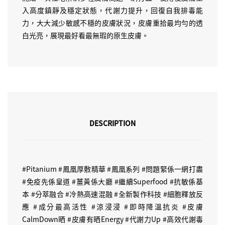
入高度鎮靜及穩定狀態，代謝力提升，回復自我排毒能
力，大大減少敏感不穩的皮膚狀況，皮膚重拾最均勻的透
白光亮，展現最好看最無瑕的原生皮膚。
DESCRIPTION
#Pitanium #鳳凰厚敷精華 #鳳凰系列 #問題緊係一網打盡
#免疫先係皇道 #薑黃係大廳 #繼續Superfood #抗敏係基
本 #分萃融合 #冷熱高速混融 #全新製作科技 #細胞釋放反
應 #成分最高活性 #涼浸浸 #即時降溫抗炎 #皮膚
CalmDown晒 #皮膚有晒Energy #代謝力Up #高效代謝毒