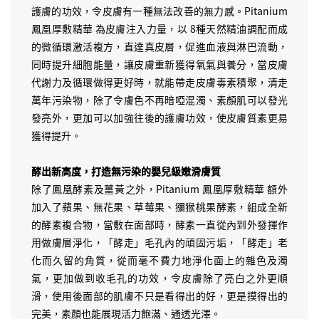
護膚的功效，令皮膚有一種無法改善的無力感。Pitanium
鳳凰厚敷精華 為皮膚注入力量，以 8種天然精油調配而成
的微循環激活複方，直達真皮層，促進血液與淋巴流動，
同時提升細胞能量，讓皮膚重新獲得氧氣與養分，當皮膚
代謝力及循環做得更好時，就能帶走皮膚毒素積聚，清走
萬年污染物，除了令膚色不再暗啞混濁、素顏肌可以發光
發亮外，更加可以加強往後的護膚功效，使皮膚質素更易
獲得提升。
酵出新高度，打造無污染的嬰兒級嫩滑膚質
除了鳳凰酵素及薑黃之外，Pitanium 鳳凰厚敷精華 額外
加入了蘋果、無花果、草莓果、獼猴桃果酵素，組成全新
的酵素複合物，當敷在面部時，酵素一直從內到外發揮作
用做膚層淨化，「酵走」毛孔內的頑固污垢，「酵走」老
化而久留的角質，從而毫不費力地淨化面上的雜色及濁
氣，更加做到收毛孔的功效，令皮膚除了亮白之外更順
滑，使用後面部的肌膚不只是看得出的好，更是摸得出的
完美，素顏也能展現活力飽滿、通透光澤。