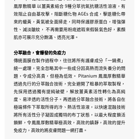
凰厚敷精華 以薑黃素結合 9種分萃抗氧抗糖活性溶液，有
效阻止自由基攻擊，阻斷糖化物 AGEs 合成，擊退糖化帶
來的蠟黃，黃氣被全面掃走，同時保護膠原蛋白，增強彈
性、減淡皺紋， 不再需要用粉底遮瑕來假裝氣色好，素顏
肌亦可展示充分飽滿、透亮光澤。
分萃融合，會爆發的免疫力
傳統面膜在製作過程中，往往將所有護膚成分「一鍋煮」
統一處理，完全忽略其中一些成分因高熱而流失養分的問
題，令成分高貴，但極為低效。 Pitanium 鳳凰厚敷精華
透過先行的分萃融合技術，完全避開了粗暴的萃取製程，
先採用透過獨有提純破壁，解放薑黃素活性轉化為高純
度、易滲透的活性分子。再透過分萃融合技術，將各自在
極端條件下萃取所得的冷、熱活性溶液，以快速混融技術
將所有活性分子凝固成獨特的布丁狀態，以最大程度鎖活
鎖鮮，令鳳凰厚敷精華極高效，高效的鎮靜，高效的提升
免疫力，高效的將皮膚問題一網打盡。