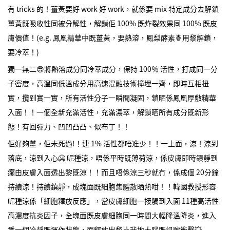
有 tricks 的！薑黃要好 work 好 work，就係要 mix 特定成分去解鎖
薑黃既吸收性同被分解性，解鎖佢 100% 既炸裂效果同 100% 既皮
膚價值！(e.g. 鳳凰精華中既薑黃，要熱溶，鳳梨酵素🍍用黎解鎖，
要冷萃！)
獨一無二😎將熱溶成分同冷萃成分，保持 100％ 活性，打成同一分
子密度，高溫同低溫成分用高速混融技術撞埋一齊，即時互相扭
實，攬到實一實，所有活性分子一瞬間凝固，鎖晒係鳳凰厚敷精華
入面！！一個全新充滿活性，充滿濃萃，解鎖晒所有成分既新形
態！有回彈力、凹凹凸凸、似布丁！！
佢好夠薑，佢未死過!！連 1% 活性都唔准少！！一上面，涼！涼到
落底，涼到入心🥶 呢種涼，唔係平時既薄荷涼，係皮膚即時鎮靜到
癲由皮膚入面透出黎既涼！！而且唔係涼三秒就冇，係成個 20分鐘
持續涼！持續鎮靜，成塊面既細胞集體散晒熱咁！！韓國教授形容
呢種涼係「細胞釋放反應」，當皮膚細胞一接觸到入面 11種高活性
高濃度抗炎因子，全塊面既皮膚細胞同一時間大幅降溫降炎，進入
番一個冷靜既運作狀態，而釋放出黎比我地大腦既訊號衝擊💥