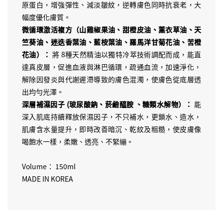
原蛋白，增強彈性、減淡皺紋，逆轉膚色同時抗衰老，大
幅度優化膚質。
微循環激活複方（山雞椒果油、甜橙皮油、薰衣草油、天
竺葵油、迷迭香葉油、藍桉葉油、羅馬洋甘菊花油、苦橙
花油）：
將 8種天然精油以獨特冷萃技術調配而成，能直
達真皮層，促進血液與淋巴循環，疏通血流，加速淨化，
解除因發炎與代謝遲滯導致的膚色混濁，使膚色從底層透
出均勻光澤。
深層補濕因子 (玻尿酸鈉、菸鹼醯胺 、糖類水解物）：
能
深入肌底持續釋放保濕因子，不只補水，更鎖水、造水，
肌膚含水量提升，即時改善暗沉、乾紋及粗糙，使皮膚像
喝飽水一樣，柔嫩、透亮、不緊繃。
Volume： 150ml
MADE IN KOREA