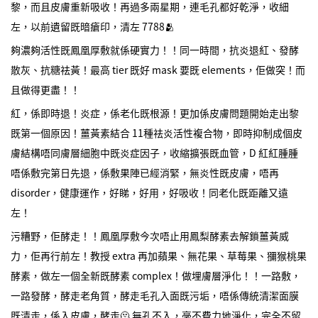
黎，而且皮膚重新吸收！再過多兩星期，連毛孔都好乾淨，收細
左，以前遺留既暗瘡印，清左 7788🫂
夠濃夠活性既鳳凰厚敷就係硬實力！！同一時間，抗炎退紅、發酵
散灰、抗糖祛黃！最高 tier 既好 mask 要既 elements，佢做突！而
且做得更盡！！
紅，係即時退！炎症，係老化既根源！更加係皮膚問題開始走出黎
既第一個原因！薑黃素結合 11種祛炎活性複合物，即時抑制成個皮
膚結構唔同膚層細胞中既炎症因子，收縮擴張既血管，D 紅紅腫腫
唔係敷完第日先退，係敷果陣已經消緊，無炎性既皮膚，唔再
disorder，健康運作，好睇，好用，好吸收！同老化既距離又遠
左！
污糟野，佢酵走！！鳳凰厚敷今次唔止用鳳梨酵素去解鎖薑黃威
力，佢再行前左！教授 extra 再加蘋果、無花果、草莓果、獼猴桃果
酵素，做左一個全新既酵素 complex！做埋膚層淨化！！一路敷，
一路發酵，酵走老角質，酵走毛孔入面既污垢，唔係傳統清潔面膜
既清走，係入皮膚，酵走🫠 無孔不入，毫不費力地淨化，完全不留