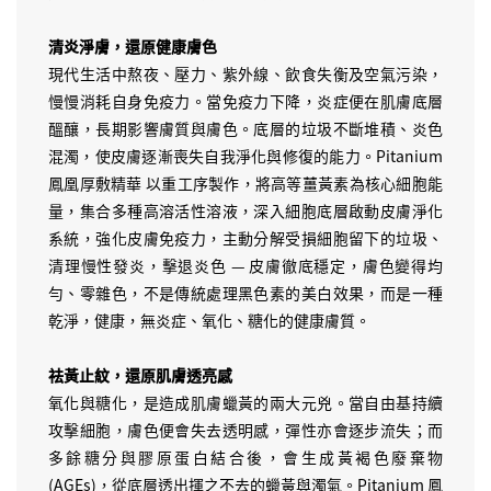
清炎淨膚，還原健康膚色
現代生活中熬夜、壓力、紫外線、飲食失衡及空氣污染，
慢慢消耗自身免疫力。當免疫力下降，炎症便在肌膚底層
醞釀，長期影響膚質與膚色。底層的垃圾不斷堆積、炎色
混濁，使皮膚逐漸喪失自我淨化與修復的能力。Pitanium
鳳凰厚敷精華 以重工序製作，將高等薑黃素為核心細胞能
量，集合多種高溶活性溶液，深入細胞底層啟動皮膚淨化
系統，強化皮膚免疫力，主動分解受損細胞留下的垃圾、
清理慢性發炎，擊退炎色 — 皮膚徹底穩定，膚色變得均
勻、零雜色，不是傳統處理黑色素的美白效果，而是一種
乾淨，健康，無炎症、氧化、糖化的健康膚質。
祛黃止紋，還原肌膚透亮感
氧化與糖化，是造成肌膚蠟黃的兩大元兇。當自由基持續
攻擊細胞，膚色便會失去透明感，彈性亦會逐步流失；而
多餘糖分與膠原蛋白結合後，會生成黃褐色廢棄物
(AGEs)，從底層透出揮之不去的蠟黃與濁氣。Pitanium 鳳