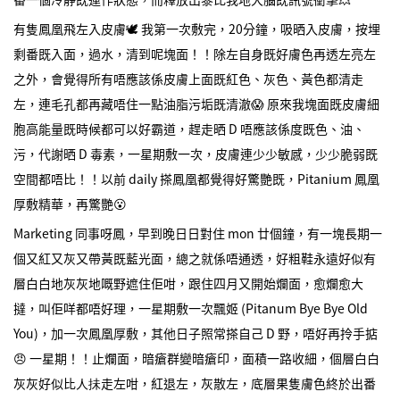
有隻鳳凰飛左入皮膚🕊️ 我第一次敷完，20分鐘，吸晒入皮膚，按埋
剩番既入面，過水，清到呢塊面！！除左自身既好膚色再透左亮左
之外，會覺得所有唔應該係皮膚上面既紅色、灰色、黃色都清走
左，連毛孔都再藏唔住一點油脂污垢既清澈😱 原來我塊面既皮膚細
胞高能量既時候都可以好霸道，趕走晒 D 唔應該係度既色、油、
污，代謝晒 D 毒素，一星期敷一次，皮膚連少少敏感，少少脆弱既
空間都唔比！！以前 daily 搽鳳凰都覺得好驚艷既，Pitanium 鳳凰
厚敷精華，再驚艷😮
Marketing 同事呀鳳，早到晚日日對住 mon 廿個鐘，有一塊長期一
個又紅又灰又帶黃既藍光面，總之就係唔通透，好粗鞋永遠好似有
層白白地灰灰地嘅野遮住佢咁，跟住四月又開始爛面，愈爛愈大
撻，叫佢咩都唔好理，一星期敷一次飄姬 (Pitanum Bye Bye Old
You)，加一次鳳凰厚敷，其他日子照常搽自己 D 野，唔好再拎手掂
😠 一星期！！止爛面，暗瘡群變暗瘡印，面積一路收細，個層白白
灰灰好似比人抺走左咁，紅退左，灰散左，底層果隻膚色終於出番