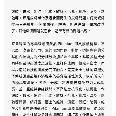
皺紋、缺水、出油、色素、敏感、毛孔、粗糙、暗啞、鬆
弛等，都是皮膚老化及退化而衍生的皮膚問題，傳統護膚
從來只是針對一個問題逐一解決，但往往單一問題改善
了，其他皮膚問題就惡化，甚至有新的問題出現。
來自韓國的專業級護膚產品 Pitanium 鳳凰厚敷精華，不
以單一皮膚老化而衍生的問題作逐一針對，透過先進的分
萃融合技術先將成分細分為加熱及冷萃取，萃取多種成分
同時保留極高濃度及活性，並打造成同一個粒子密度，再
以高速混融技術將成分完美融合，完完全全打破同時避免
了傳統護膚品製造過程中的養分及活性流失，以前所未有
的極高效滲透、吸收、分解，將皮膚自有免疫力大幅提
高，並一直維持免疫狀態，再高強度抗氧化、抗糖化，令
皺紋、缺水、出油、色素、敏感、毛孔、粗糙、暗啞、鬆
弛等問題一網打盡，面上的雜質、濁氣、泛紅、暗黃、雜
灰及毛孔亦會快速改善。Pitanium 鳳凰厚敷精華，從免疫
開始一次性地解決多種皮膚問題一網打盡，使用後皮膚重