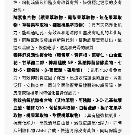
性、粉刺暗瘡及粗糙皮膚改善膚質，恢復穩定健康的皮膚
狀態。
酵素複合物（蘋果萃取物、鳳梨果萃取物、無花果萃取
物、草莓果萃取物、獼猴桃果萃取物）：
具有天然淨化能
力，能疏通毛孔，有效溫和地清除阻塞皮膚毛孔的老化角
質，同時幫助皮膚加速新陳代謝，幫助底層毒素排出，擊
退灰暗膚色，恢復乾淨、透亮和光滑的膚質。
獨特舒炎活性複合物（積雪草、黃連根、燕麥仁、山金車
花、甘草酸二鉀、神經醯胺 NP、乳酸桿菌發酵產物、七
肽-6、精氨酸、β-葡聚醣、磷脂質） ：
能強化皮膚免疫
力，有效抑制炎症因子釋放，迅速收縮擴張的血管，消退
泛紅、安撫炎症，同時全面修復受損脆弱的皮膚屏障，使
皮膚恢復穩定同時強化自身保護力。
強效抗氧抗糖複合物（艾地苯醌、阿魏酸、3-O-乙基抗壞
血酸、輔酶 Q10 、葡萄果萃取物、白藜蘆醇、梔子花果萃
取物、桃果萃取物、甜櫻桃萃取物）：
具有極強抗氧化、
抗糖化能力，高效清除自由基，減低皮膚氧化壓力，同時
抑制糖化物 AGEs 合成，快速清除皮膚黃氣，同時保護膠