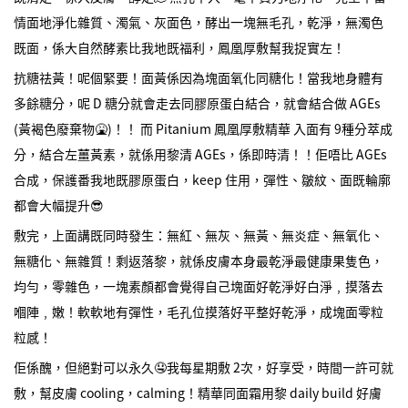
情面地淨化雜質、濁氣、灰面色，酵出一塊無毛孔，乾淨，無濁色
既面，係大自然酵素比我地既福利，鳳凰厚敷幫我捉實左！
抗糖祛黃！呢個緊要！面黃係因為塊面氧化同糖化！當我地身體有
多餘糖分，呢 D 糖分就會走去同膠原蛋白結合，就會結合做 AGEs
(黃褐色廢棄物🤮)！！ 而 Pitanium 鳳凰厚敷精華 入面有 9種分萃成
分，結合左薑黃素，就係用黎清 AGEs，係即時清！！佢唔比 AGEs
合成，保護番我地既膠原蛋白，keep 住用，彈性、皺紋、面既輪廓
都會大幅提升😎
敷完，上面講既同時發生：無紅、無灰、無黃、無炎症、無氧化、
無糖化、無雜質！剩返落黎，就係皮膚本身最乾淨最健康果隻色，
均勻，零雜色，一塊素顏都會覺得自己塊面好乾淨好白淨﹐摸落去
嗰陣﹐嫩！軟軟地有彈性，毛孔位摸落好平整好乾淨，成塊面零粒
粒感！
佢係醜，但絕對可以永久🤤我每星期敷 2次，好享受，時間一許可就
敷，幫皮膚 cooling，calming！精華同面霜用黎 daily build 好膚