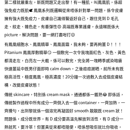
第二樣就嚴重左，新既問題又走出黎！有一種肌，叫鳳凰肌，係超
強免疫力既肌🕊️ 鳳凰系列既邏輯從來唔係針對單一問題，係令皮膚
擁有強大既免疫力，皮膚自己識得醫返好自己，跟住見到 D 毛孔
走、紋走、雜色走，有番彈性😍 高端既專業護膚，永遠睇既係大
picture，解決問題，要一網打盡咁打😌
有鳳凰細胞水、鳳凰精華、鳳凰面霜，我未夠，要再夠薑 D！！！
Pitanium 鳳凰厚敷精華😏 一個敷完一次令我塊面紅色、灰色、黃色
都清走左，白亮左一大截，係可以敷完，完全將一塊轉季感染暗瘡
快速蔓延中既男仔面即時 calm down，之後痘痘謝晒，前所未有既
極高活性，極度鳳凰，極高濃度！20分鐘一次過敷入去成個皮膚結
構，改變皮膚狀態！
傳統 skincare，特別係 cream mask，通通都係一鑊熟😂 即係話，
傳統製作過程中所有成分一齊倒入去一個 container，一齊加熱，一
齊攪勻，出到黎就係一個溶完再凝固好 smooth 靚靚既 cream 狀！
問題係，成分既世界，有 D 成分要高溫先解放到活性，有 D 成分一
熱就死，要冷萃！但薑黃從來都唔隨便，唔係想吸佢就比你吸收，