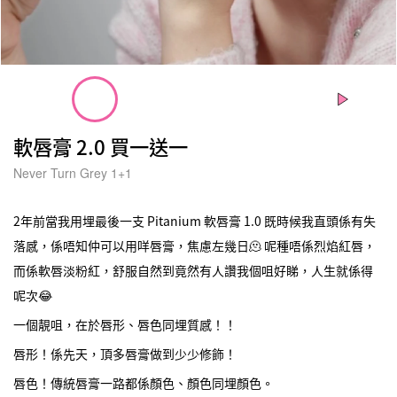
軟唇膏 2.0 買一送一
Never Turn Grey 1+1
2年前當我用埋最後一支 Pitanium 軟唇膏 1.0 既時候我直頭係有失
落感，係唔知仲可以用咩唇膏，焦慮左幾日🫠 呢種唔係烈焰紅唇，
而係軟唇淡粉紅，舒服自然到竟然有人讚我個咀好睇，人生就係得
呢次😂
一個靚咀，在於唇形、唇色同埋質感！！
唇形！係先天，頂多唇膏做到少少修飾！
唇色！傳統唇膏一路都係顏色、顏色同埋顏色。