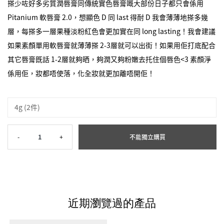
搽少咗好多劣質潤唇膏同傳統實色唇膏嘅大部份日子都只會係用
Pitanium 軟唇膏 2.0，想顯色 D 同 last 得耐 D 我會薄薄地搽多幾
層，每搽多一層果種淡粉紅色會更加實在同 long lasting！我會建議
如果素顏單用軟唇膏就薄薄搽 2-3層就可以出街！如果用佢打底配合
其它唇膏既話 1-2層就夠晒，夠潤又夠粉嫩去托住個唇色<3 素顏淨
係用佢，妝都唔使落，化全妝就更加離唔開佢！
4g (2件)
-
1
+
不能獨立購買
近期瀏覽過的產品