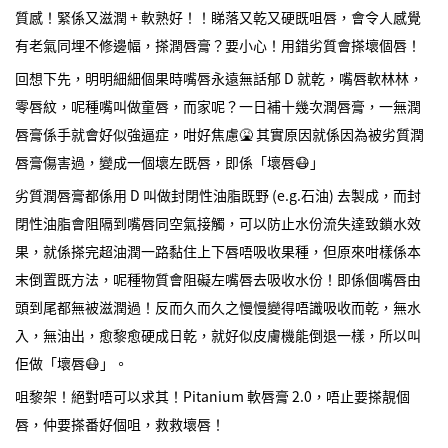
質感！緊係又滋潤 + 軟熟好！！睇落又乾又硬既咀唇，會令人感覺
有老氣同埋不修邊幅，搽潤唇膏？要小心！用錯劣質會搽壞個唇！
回想下先，明明細細個果時嘴唇永遠無話郁 D 就乾，嘴唇軟林林，
零唇紋，呢種嘴叫做童唇，而家呢？一日補十幾次潤唇膏，一無潤
唇膏係手就會好似強逼症，咁好焦慮🤮 其實原因就係因為被劣質潤
唇膏傷害過，變成一個壞左既唇，即係「壞唇😷」
劣質潤唇膏都係用 D 叫做封閉性油脂既野 (e.g.石油) 去製成，而封
閉性油脂會阻隔到嘴唇同空氣接觸，可以防止水份流失達致鎖水效
果，就係搽完超油潤一路黏住上下唇唔吸收果種，但原來咁樣係本
末倒置既方法，呢種物質會阻礙左嘴唇去吸收水份！即係個嘴唇由
頭到尾都無被滋潤過！反而久而久之慢慢變得唔識吸收而乾，無水
入，無油出，愈黎愈硬成日乾，就好似皮膚機能倒退一樣，所以叫
佢做「壞唇😷」。
咀黎架！絕對唔可以求其！Pitanium 軟唇膏 2.0，唔止要搽靚個
唇，仲要搽番好個咀，救救壞唇！