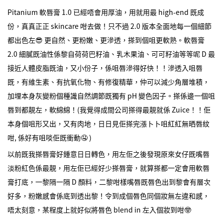
Pitanium 軟唇膏 1.0 已經唔會用厚油，用就用最 high-end 既成
份，真真正正 skincare 咁去做！只不過 2.0 版本全面地每一個細節
都出色左😎 更自然、更粉嫩、更滲透，搽到個咀更軟熟。軟唇膏
2.0 細膩既油性係黎自荷荷巴籽油、乳木果油、可可籽油等等呢 D 最
接近人體皮脂既油，又小份子，係咀唇滲得好快！！滲透入咀唇
既，有維生素、有抗氧化物、有修復精華，仲可以減少角層堆積，
加埋本身灰變粉個種識自然調節既獨有 pH 變色因子。搽係邊一個咀
唇到都靚左，軟綿綿！(我覺得成間公司搽得最靚就係 Zuice！！佢
本身個咀形又出，又有肉地，日日見佢搽完漲卜卜咀紅紅無晒唇紋
咁, 係好有咀啖佢既衝動🤤 )
以前既我搽唇膏好鍾意日日轉色，用左佢之後發現原來女仔既嘴唇
淡粉紅色係最靚，用左佢已經好少搽唇膏，就算搽都一定會用軟唇
膏打底，一黎隔一隔 D 顏料，二黎咁樣嘴唇既唇色出到黎會有層次
好多，粉嫩感會係底到透出黎！令到成個唇色同個妝無左違和感，
唔太刻意，某程度上就好似將唇色 blend in 左入個妝到咁🤓