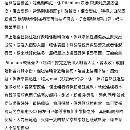
拉開個唇膏蓋，唔係顏料紅，係 Pitanium 灰😎 當遇到皮膚既溫
度，佢會變透，當遇到咀唇既 pH 酸鹼度，佢會變成一種極之自然既
粉嫩😈 聰明地令到搽唇膏再無技巧可言，唔會顯眼地飛出界，唔洗
鏡單手搽！！
搽上咀全日錫住咀仔既唔係顏料色素，係以滲透性補濕為主既天然
成份，要融入個唇入面，唔係表面！無論傳統有色唇膏又或者係潤
唇膏，從來就好似搽多一層唔屬於皮膚既野係咀唇表面，笠痴痴🙈
Pitanium 軟唇膏 2.0 超潤！搽完之後滲入咀唇入面，會吸收，成個
咀都會好夠水份，但咀唇唔會笠唔會痴，唔會上唇痴下唇、痴頭
髮，係近乎無黏性！唔太 matt 又唔過份令身，係一種好自然既咀唇
飽滿狀態。最緊要既係，佢比咀唇呢種粉嫩既感覺，就似係咀唇本
身既健康顏色而唔係表皮顏料，飽滿 + 粉嫩🤤 唇形、唇色 同埋 質感
同時變得好好，最過癮係，愈用得耐，個唇個狀態愈軟，每日要補
既時間亦都愈少😌 除左自己想係咁拎佢出黎搽之外，其餘時間都唔
使補，因為無乾過，只係一隻唔黏又愈搽愈靚色既軟唇膏，係會令
人不停想搽😂