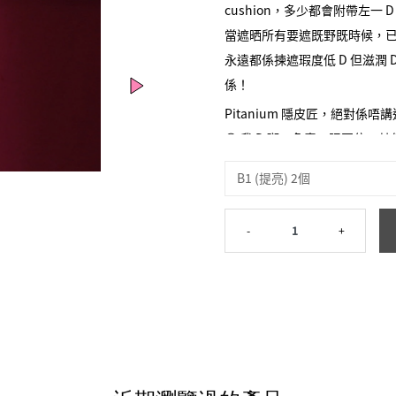
cushion，多少都會附帶左一 
當遮晒所有要遮既野既時候，已經
永遠都係揀遮瑕度低 D 但滋潤 
係！
Pitanium 隱皮匠，絕對
😍 我 D 斑、色素、眼圈位、
色就好似被 one off K.
B1 (提亮) 2個
品！！唔夠遮瑕？乾？厚？粉？傳統 
匠 話我知，瑕疵要完美消失，
-
1
+
足！唔止好睇，仲要好摸！摸
而唔係舖左一層外來既厚重顏料，當
所有上面發生既好事，都只係
朝早拍完幾下，夜晚個妝仲係超
過最持久既底妝 item，相
🧐 其一當然係因為 skincare 
都係加入左有護膚屬性既精華