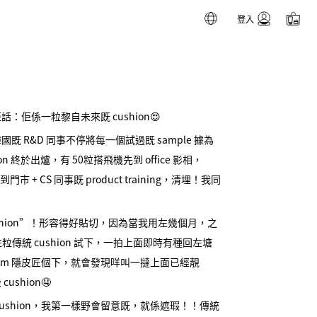
登入
佢話：佢係一粒黎自未來既 cushion😍
 R&D 同事不停將每一個試過既 sample 據為
sion 終於出爐，有 50粒搭飛機先到 office 影相，
到門市 + CS 同事既 product training，清埋！我同
cushion”！形容得好貼切，因為當我用左幾個月，之
左粒傳統 cushion 試下，一拍上面即時有種回左塘
anium 隱皮匠個下，就會發現咩叫一撻上面已經靚
shion🤤
cushion，我第一樣野會留意既，就係遮瑕！！傳統