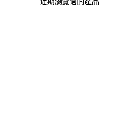
近期瀏覽過的產品
排斥，貼面好多就梗嫁啦！但係持
匠 既智慧係黎自於佢既色 ton
以前有個化妝大師話，底妝係掩眼
皮匠印出黎既底妝，個個都係匠心之
對外國人或者偏白既亞洲人膚色，呢 
未必好大問題，但係有野想遮
係遮得唔夠好、唔夠自然，好快陣灰
微微既 peach，正常係遮瑕膏
我地要個妝乾淨，唔可以一味
圈、暗沉、痘印一 D 都遮唔
concept 既就會愈遮就愈厚
色，係可以遮得好靚，我會話，
調到融為一體，只係一層，薄
會發現眼圈同埋平時有少少色
生皮膚一樣咁靚！唔再滲灰、唔再氧
有完成品！超貼面極持久就係