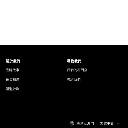
仲係最靚既 matt！！傳統 cushion 既 matt，
“爆油”皮膚用，千方百計截住油光，用厚粉吸晒皮
愈缺水！乾性皮膚絕對用唔到，未上碎粉都已經見到
，乾肌愈用愈補濕愈用愈貼，油肌，鎮靜同消炎，就算有
滅緊佢！匠心，匠到入心🏹
月光寶盒，右手一粒 隱皮匠，真係會心大心細！！個日追
妝感，就用月光寶盒兩下做到，而個日追求自然遮
關於我們
尋找我們
要有粉感，唔厚面，要高級，啞緻、乾淨，就拍拍隱
品牌故事
我們的專門店
會員制度
聯絡我們
港膚色，同一個 tone 調配出黎，好易分！膚色偏淺既用
聯盟計劃
好中間既 2隻都揀得，想有提亮效果既揀 B1，想自然
giving！不過大家一路用落去就會好似我地咁 — 愛，
3做修容，有遮瑕！有輪廓，再多一份層次感😌
香港及澳門
繁體中文