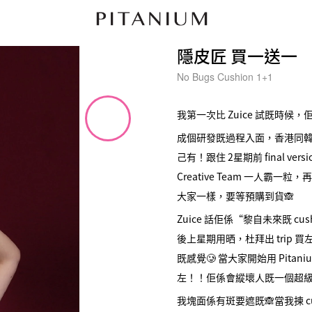
隱皮匠 買一送一
No Bugs Cushion 1+1
我第一次比 Zuice 試既時候，
成個研發既過程入面，香港同韓國既
己有！跟住 2星期前 final ver
Creative Team 一人霸一粒，再
大家一樣，要等預購到貨🙈
Zuice 話佢係“黎自未來既 
後上星期用晒，杜拜出 trip 買
既感覺🥲 當大家開始用 Pit
左！！佢係會縱壞人既一個超級 cu
我塊面係有斑要遮既🙈當我揀 