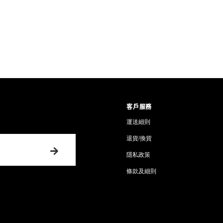
好消息！乾性皮膚從此 matt 得起，
係令油光無左，設計原意係比
膚既水份同油份，愈用底層就
裂左。Pitanium 隱皮匠
暗瘡，遮緊佢之餘，仲同時係消
當我左手一粒 Pitanium 
求透明感重，袪黃、裸妝、無
客戶服務
瑕，一層遮晒，有妝感得黎唔
運送細則
皮匠薄薄一層😎
退貨/換貨
兩隻色，cover 左 99% 香
隱私政策
B1，偏深既用 B3，認為自己
條款及細則
膚色既揀 B3，2隻色都好 for
所以不停鑽研！B1做提亮，B