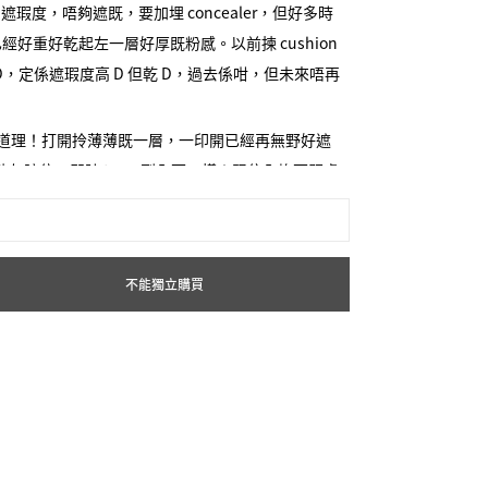
D 遮瑕度，唔夠遮既，要加埋 concealer，但好多時
好重好乾起左一層好厚既粉感。以前揀 cushion
D，定係遮瑕度高 D 但乾 D，過去係咁，但未來唔再
係唔講道理！打開拎薄薄既一層，一印開已經再無野好遮
其他灰暗位，即時 tune 到全面一樣！跟住全塊面既膚
O.晒，統一左提亮左成塊面既膚色，成個妝已經係一件完成
cushion 既問題唔再係問題！Pitanium 隱皮
膚色要均勻到一個極緻既點，唔夠！仲要透氣感十
不能獨立購買
落，係一層靚既皮膚，係夠水份有彈性既皮膚質感，
然要 skincare based，皮膚要愈用愈好！而
因為拍左幾下，而呢堆好事係會持續全日！
貼！變左係基本野😎 我會話佢既耐力係我見過試
對傳統底妝，我會用誇張黎形容！誇張但絕對理所當然
based，即係同 Pitanium 月光寶盒 同 表皮匠 一樣，
成份去取代傳統化妝品顏料，無左皮膚對顏料既自然