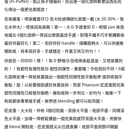
蛋 (Pi-Puffer)，點止係手殘福利，而且連一個化妝師都會因為佢而
化得出一個更完美既妝！
佢係雞蛋，唔係雞蛋仔😏 佢大粒過傳統化妝蛋一截 (大 20-30%，吸
左水仲大)，唔係因為貪靚！第一，大 D 手感會好 D，呢個 size 係我
地搵左 6個化妝師一齊試出黎既最佳手感，對殘手纖手巧手黎講都係
最好拎最好化！第二，佢好拎好 handle，接觸面夠大，可以快速推
開粉底，效率高好多，手感穩定，件事又快又均勻！！
拎起佢，印印印！喂！！有 D 野喎🧐 佢唔再係腍滋滋，又唔係實的
的！！有韌性有彈性既😍 韌性同彈性，重要囉！令佢與別不同！6個
化妝師走埋一齊就係要搵出一個韌性同彈性既平衡點😎 搵到呢個平
衡點！掂！以前要個妝感好係要技術，而家 Pitanium 匠皮蛋既完美
韌性同彈性已經幫你做晒，推粉底時一步到位，好均勻，每推一下
粉底都係專業級手感，無學過 blending 都可以貼到服！
匠皮蛋，大大粒，仲有 3個切割面，背部大平面，底部平面，同埋深
色大平面，加埋一齊輕鬆攪掂一個完美妝感😈背面大平面，用黎快
速 blend 開粉底，匠皮蛋既尖尖位遮鼻翼，底部平面用黎印開胭