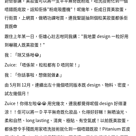
對佢黎講，美妝蛋可以將一支平平無奇既粉底，唔洗技術化到一個
唔錯既底妝，話知佢係"粉底吸塵機"！呢幾年，佢成日買美妝蛋，
行街買，上網買，做晒功課咁買，連我聖誕抽到個粒美妝蛋都係佢
買既🙈
跟住上年某一日，佢雄心壯志咁同我講："我地要 design 一粒好用
到嚇親人既美妝蛋！"
我：「咪又係咁😂」
Zuice: 「唔係架，粒粒都有 D 唔同架！」
我：「你話事啦，想做就做🫂」
由 5月到 12月，連續出左十幾個唔同版本既 design、物料、密度，
試左幾個月！
Zuice！你得左啦😭😭 用完幾次，連我都覺得呢個 design 好得淒
涼！！佢可以將一 D 平平無奇既化妝品，化得好好睇！無晒油光、
柔和自然、long lasting、清爽、極貼、有空氣感！以前既美妝蛋，
都係想令手殘既用家唔洗技術就化到一個唔錯既妝！Pitanium 匠皮