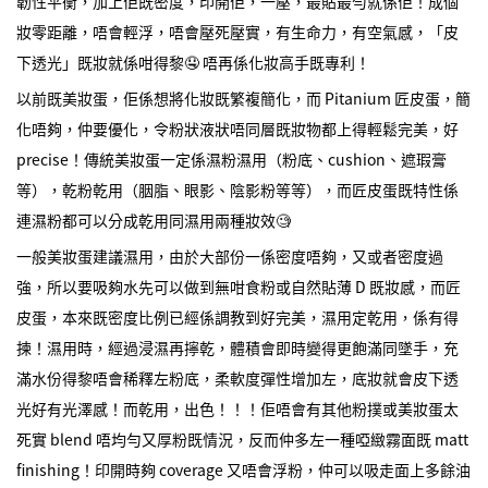
韌性平衡，加上佢既密度，印開佢，一壓，最貼最勻就係佢！成個
妝零距離，唔會輕浮，唔會壓死壓實，有生命力，有空氣感，「皮
下透光」既妝就係咁得黎🤤 唔再係化妝高手既專利！
以前既美妝蛋，佢係想將化妝既繁複簡化，而 Pitanium 匠皮蛋，簡
化唔夠，仲要優化，令粉狀液狀唔同層既妝物都上得輕鬆完美，好
precise！傳統美妝蛋一定係濕粉濕用（粉底、cushion、遮瑕膏
等），乾粉乾用（胭脂、眼影、陰影粉等等），而匠皮蛋既特性係
連濕粉都可以分成乾用同濕用兩種妝效🧐
一般美妝蛋建議濕用，由於大部份一係密度唔夠，又或者密度過
強，所以要吸夠水先可以做到無咁食粉或自然貼薄 D 既妝感，而匠
皮蛋，本來既密度比例已經係調教到好完美，濕用定乾用，係有得
揀！濕用時，經過浸濕再擰乾，體積會即時變得更飽滿同墜手，充
滿水份得黎唔會稀釋左粉底，柔軟度彈性增加左，底妝就會皮下透
光好有光澤感！而乾用，出色！！！佢唔會有其他粉撲或美妝蛋太
死實 blend 唔均勻又厚粉既情況，反而仲多左一種啞緻霧面既 matt
finishing！印開時夠 coverage 又唔會浮粉，仲可以吸走面上多餘油