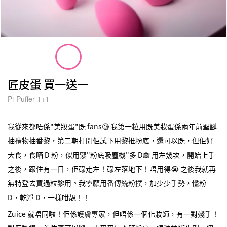
匠皮蛋 買一送一
Pi-Puffer 1+1
我從來都唔係"美妝蛋"既 fans🧐 我第一粒用既美妝蛋係兩年前聖誕
抽禮物抽番黎，第二朝打開佢試下用黎推粉底，還可以既，但佢好
大食，食晒 D 粉，似用緊"粉底吸塵機"多 D🙈 用左幾次，開始上手
之後，跟住有一日，佢碌走左！碌左落地下！唔用得😭 之後我就再
無特登去買過粒黎用。我寧願用番傳統粉撲，加少少手勢，懢粉
D，乾淨 D，一樣咁靚！！
Zuice 就唔同啦！佢係護膚專家，但唔係一個化妝師，有一對殘手！