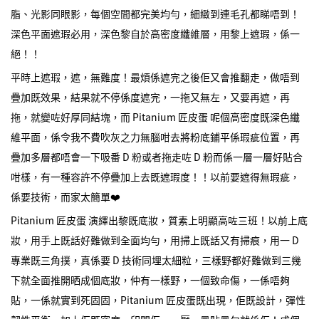
脂、光影同眼影，每個空間都完美均勻，細緻到連毛孔都睇唔到！
深色平面遮瑕必用，深色黎自於高密度纖維層，用黎上遮瑕，係一
絕！！
平時上遮瑕，遮，無難度！最煩係遮完之後佢又會推翻走，做唔到
疊加既效果，結果就不停係度遮完，一拖又無左，又要再遮，再
拖，就變咗好厚同結塊，而 Pitanium 匠皮蛋 呢個高密度既深色纖
維平面，係令我不費吹灰之力無腦咁去將粉底鋪平係瑕疵位置，再
疊加多層都唔會一下吸番 D 粉或者拖走咗 D 粉而係一層一層好貼合
咁樣，有一種容許不停疊加上去既遮瑕度！！以前要遮得無瑕疵，
係要技術，而家太簡單❤️
Pitanium 匠皮蛋 演繹出黎既底妝，質素上明顯高咗三班！以前上底
妝，用手上既話好難做到全面均勻，用掃上既話又有掃痕，用一 D
專業既三角撲，真係要 D 技術同埋太細粒，三樣野都好難做到三幾
下就全面推開晒成個底妝，仲有一樣野，一個致命傷，一係唔夠
貼，一係就實到死固固，Pitanium 匠皮蛋既出現，佢既設計，彈性