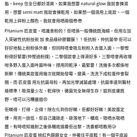
脂，keep 住全日都好清爽，如果我想要 natural glow 我就會揀濕
用，想要 semi matt 我就會揀乾用，如果想一個濕用上底妝，一個
乾用上碎粉上顏色，我就會用哂兩個😎😎
Pitanium 匠皮蛋，唔識食粉的！佢唔係一般傳統既海綿，佢用左加
入突破性抗粉技術 加 食品級矽膠鍍膜！！佢抗粉，仲抗菌🤓 佢可以
好好地黏上粉粉係外層，但同時唔會吸左粉粉入去蛋入面，一黎慳
粉得好緊要(仲慳過粉撲)，二黎個妝會上得滑好多，三黎唔會再收埋
咁多野入蛋入面吽菌吽味。㩒用同乾淨，最緊要！洗幾多次都係咁
新鮮！傳統美妝蛋用幾次就開始發霉，變黃，洗洗下成粒蛋仲會裂
開，而 匠皮蛋 用左抗菌母粒，再加光學滅菌處理，抗菌率達到醫材
級標準！吸濕量少左，乾得快，黴菌完全無得生存！掂到皮膚既
野，唔可以污糟邋遢😠
佢睇得、打得、企得！除左化到你好睇，佢都好好睇！美妝蛋定
律，用完一放低，佢自己識碌走、碌落地下、櫃底，吸哂水吸哂
塵，有時唔知幾耐之後係櫃底搵番佢出黎，洗番都唔敢用🥲
Pitanium 匠皮蛋 桃紅色靚靚女女，仲著住平底鞋！有一個平底設