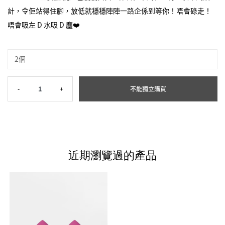
計，令佢站得住腳，放低就穩穩陣陣一路企係到等你！唔會碌走！
唔會吸左 D 水吸 D 塵❤️
2個
-
1
+
不能獨立購買
近期瀏覽過的產品