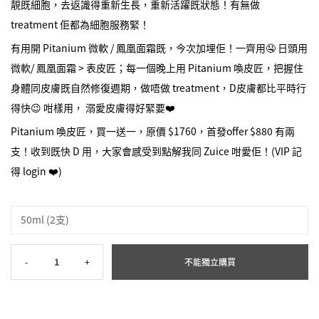
靚既細胞，去返識得重新生長，重新活躍既狀態！有無做
treatment 佢都為細胞服務緊！
有用開 Pitanium 微軟 / 鳳凰面霜既，今次加埋佢！一齊用🤤 日頭用
微軟/ 鳳凰面霜 > 表皮匠；每一個晚上用 Pitanium 喚皮匠，把握住
身體同皮膚既自然修復週期，做唔做 treatment，D皮膚都比平時行
得快😉 咁樣用， 溺愛皮膚得好緊要❤️
Pitanium 喚皮匠，買一送一，原價 $1760，首發offer $880 有兩
支！收到既快 D 用，大家會感受到點解我同 Zuice 咁愛佢！(VIP 記
得 login ❤️)
50ml (2支)
-
1
+
不能獨立購買