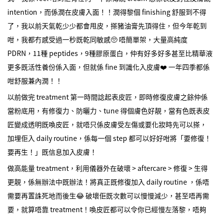
intention，而係潤在皮膚入面！！潤得黎個 finishing 舒服到不得
了，我以前天氣乾少少都會甩皮，搽豬油膏先頂得住，但今年乾到
咁，我都冇感受過一秒既乾同敏感🥺 唔簡單架，大量高純度
PDRN，11種 peptides，9種膠原蛋白，仲有好多好多甚至比精華液
更多既活性養份係入面，但就係 fine 到識化入皮膚❤️ 一年四季都係
咁舒服兼內潤！！
以前做完 treatment 第一時間諗起表皮匠，即時修復皮膚之餘仲係
當粉底用，有修復力、防曬力、tune 得個膚色好靚，當有色既表皮
匠變成透明既喚皮匠，就唔只係皮膚受左傷或要化妝時先可以搽，
加埋佢入 daily routine，係每一個 step 都可以好好咁將「要修復！
要再生！」既信息加入皮膚！
做高能量 treatment，利用儀器外在破壞 > aftercare > 修復 > 生得
更靚，係無辦法中既辦法！將真正既修復加入 daily routine ，係唔
需要再置誅死地而後生😂 破壞佢既次數可以慢慢減少，甚至唔再需
要，就算唔靠 treatment！喚皮匠都可以令你已經慢左落黎，唔夠