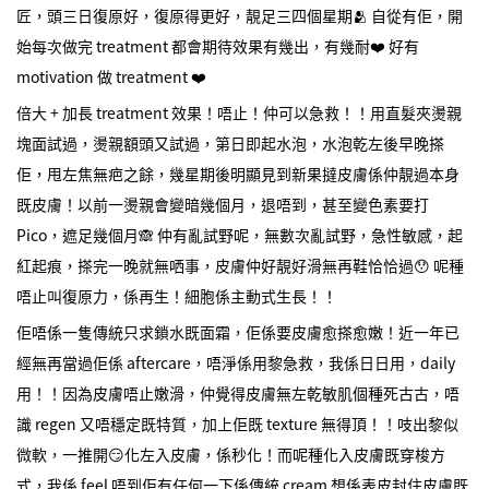
匠，頭三日復原好，復原得更好，靚足三四個星期🫂 自從有佢，開
始每次做完 treatment 都會期待效果有幾出，有幾耐❤️ 好有
motivation 做 treatment ❤️
倍大 + 加長 treatment 效果！唔止！仲可以急救！！用直髮夾燙親
塊面試過，燙親額頭又試過，第日即起水泡，水泡乾左後早晚搽
佢，甩左焦無疤之餘，幾星期後明顯見到新果撻皮膚係仲靚過本身
既皮膚！以前一燙親會變暗幾個月，退唔到，甚至變色素要打
Pico，遮足幾個月🙈 仲有亂試野呢，無數次亂試野，急性敏感，起
紅起痕，搽完一晚就無哂事，皮膚仲好靚好滑無再鞋恰恰過😯 呢種
唔止叫復原力，係再生！細胞係主動式生長！！
佢唔係一隻傳統只求鎖水既面霜，佢係要皮膚愈搽愈嫩！近一年已
經無再當過佢係 aftercare，唔淨係用黎急救，我係日日用，daily
用！！因為皮膚唔止嫩滑，仲覺得皮膚無左乾敏肌個種死古古，唔
識 regen 又唔穩定既特質，加上佢既 texture 無得頂！！吱出黎似
微軟，一推開😏化左入皮膚，係秒化！而呢種化入皮膚既穿梭方
式，我係 feel 唔到佢有任何一下係傳統 cream 想係表皮封住皮膚既