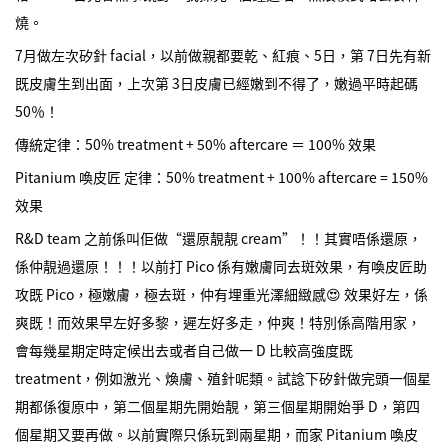
燒。
7月做左次矽針 facial，以前做親都要乾、紅痕、5日，第 7日先有新
既皮膚生到出面，上次第 3日皮膚已經嫩到不得了，嫩過平時起碼
50％！
傳統定律：50% treatment + 50% aftercare ＝ 100% 效果
Pitanium 喚皮匠 定律：50% treatment + 100% aftercare = 150%
效果
R&D team 之前係叫佢做“還原靚靚 cream”！！其實唔係還原，
係仲靚過還原！！！以前打 Pico 係有嫩膚同去斑效果，有喚皮匠助
攻既 Pico，極嫩膚，極去斑，仲有埋重光澤細緻感😍 效果好左，係
爽既！而效果早左好多黎，遲左好多走，仲爽！特別係高階用家，
會每幾星期定時定候出去或者自己做一 D 比較高強度既
treatment，例如激光、煥膚、殖針呢類。試諗下矽針做完頭一個星
期都係復原中，第二個星期先開始靚，第三個星期開始爭 D，第四
個星期又要再做。以前實際只係玩到兩星期，而家 Pitanium 喚皮