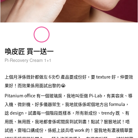
喚皮匠 買一送一
Pi-Recovery Cream 1+1
上個月淨係微針都做左 6次🤕 產品要成份好，要 texture 好，仲要效
果好！而效果係用面試出黎的😭
Pitanium office 有一個玻璃房，我地叫佢做 Pi-Lab，有美容床、導
入機、微針機、好多儀器架生，我地就係係呢個地方出 formula，
諗 design，試盡每一個階段既樣本，所有新成份、trendy 既 、有
用既、無用既，我地都會係呢間房到試到盡！點試？狠狠地試！唔
試過，齋嗡口講成份，係紙上談兵唔 work 的！當我地有濃液精華要