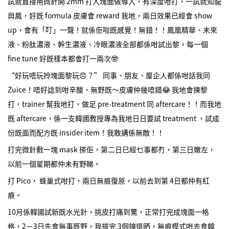
試就直接用微針開 2mm 打入塊面做導入，有深度咁打，一試就知龍
與鳳，好既 formula 皮膚會 reward 我地，兩日效果已經會 show
up，會有「叮」一聲！就係佢啦既感覺！無錯！！鳳凰精華、未來
液、粉肽濃液、幹生濃液、冷眼濃液全部都係咁試出黎，每一個
fine tune 好既樣本都會打一兩次🤓
“好玩唔玩拎塊面黎玩😠？” 同事、朋友、屋企人都係咁話我同
Zuice！唔好諗到咁辛酸，無野既～皮膚仲幾唔錯😂 我地會揀黎
打，trainer 幫我地打，做足 pre-treatment 同 aftercare！！而我地
既 aftercare，係一支韓國教授專為我地日日要試 treatment ，試成
份既面而配方既 insider item！我敢講係無敵！！
打完微針敷一塊 mask 搽佢，第二日已經乜事都冇，第三日嫩左，
以前一個星期都仲未有野睇。
打 Pico， 蜂巢式咁打，兩日無痕復原，以前去到第 4日都仲有紅
痕。
10月係韓國試新既水光針，挑皮打痛到驚，正常打完成塊面一格
格，2－3日先會無事既野，我搽完 3個鐘退晒，無痕模式咁去食韓