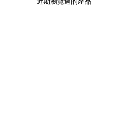
近期瀏覽過的產品
護膚要勇往直前，極緻既細胞鎮
而係每一日我地遇到既天氣、污
膚狀態既負面因素，然後令皮
disorder 既狀態皮膚吸
最好，就算比最上乘既營養佢都用唔盡
容地幫你攪掂，磅實你✌🏻
Fans 應該記得幾年前有一支好受歡
紅、起痕、佢都大大地 K.O🤓 每日
復能量至少多 3倍，而且更 fine，
草精華，仲有迷迭香精華、茴
皮膚用完 Blue Pampered
單止係成份，而係有真空低溫水
用真空低溫水解，取代左傳統高溫
個高高高級版既細緻好多既 col
液最有益最 active 地加入
佢強大既修復力，而且高活性