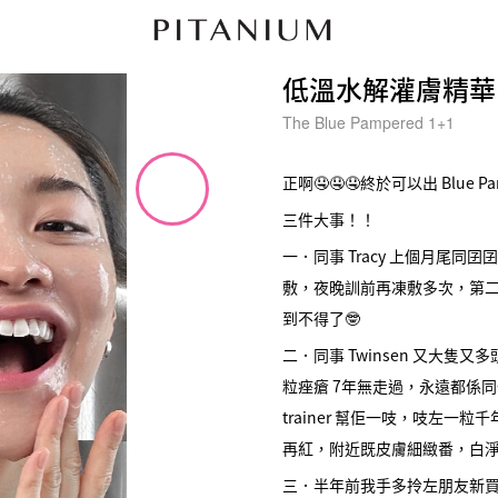
低溫水解灌膚精華
The Blue Pampered 1+1
正啊🤤🤤🤤終於可以出 Blue P
三件大事！！
一．同事 Tracy 上個月尾同
敷，夜晚訓前再凍敷多次，第
到不得了🤓
二．同事 Twinsen 又大
粒痤瘡 7年無走過，永遠都係
trainer 幫佢一吱，吱左一
再紅，附近既皮膚細緻番，白
三．半年前我手多拎左朋友新