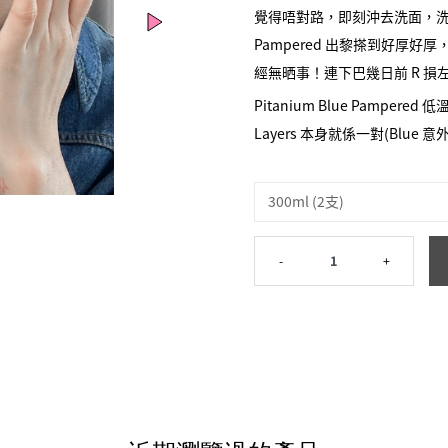
覺得唔對路，即刻沖去洗面，洗
Pampered 出黎搽到好厚好
經無晒事！連下巴幾日前 R 損
Pitanium Blue Pampered
Layers 本身就係一對(Blue
The Pink Layers，係瀑
滿番皮膚既能量 bar！水解
300ml (2支)
有彈性、澎湃既水感，係標出黎
有客人形容帶住佢係一支走天
-
1
+
而 The Blue Pampere
深度細胞排毒、鎮靜、消炎、強化
精華入去，乾肌同敏感肌既起紅
化，皮膚 calm 到好似中性
炎、敏感
如果 Pink Laye
，
往直前個支！