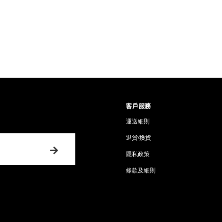
就覺得為皮膚做緊好多野咁，仲要用
Blue Pampered 我必定
左 3支係雪櫃入面最高個格❄️
再厚 D！一路敷，皮膚吸下又薄
25分鐘我要的起心肝先捨得抺
敷冰會刺既感覺，而係望住佢
皮膚教授叫呢種做"聚焦冷卻"
客戶服務
係沉浸住係修復精華入面，全
運送細則
calming 同排毒之後皮膚
英雄式救駕，即時退左大半🆘
退貨/換貨
敷既過程入面係零油感絕對係
隱私政策
路敷一路焦慮緊會唔會敷過火會唔會塞毛
條款及細則
係任何皮膚上，一路敷就會覺得
胞都愛既野！敷完一抺，唔會係
Keep 住用皮膚會漸漸中性化