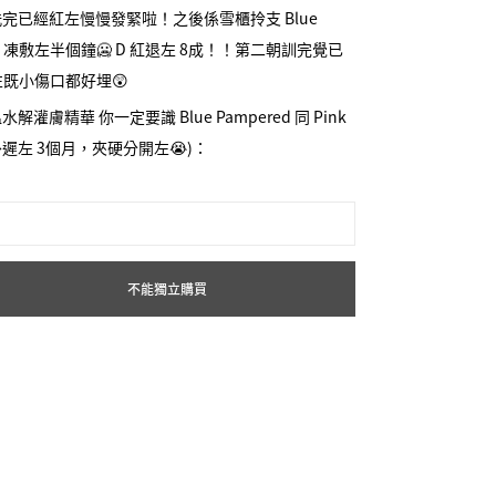
完已經紅左慢慢發緊啦！之後係雪櫃拎支 Blue
厚，凍敷左半個鐘🥶 D 紅退左 8成！！第二朝訓完覺已
左既小傷口都好埋😲
 低溫水解灌膚精華 你一定要識 Blue Pampered 同 Pink
 意外遲左 3個月，夾硬分開左😭)：
布式充水🌊 敷 15分鐘已經同皮膚做左一個深度既補給，叉
技術令到皮膚有直接飲水既特權，細紋飽滿番、全塊面
既水感我拎住佢坐完長途機落機係毫無破綻的😍
涯，無殘過！
不能獨立購買
d，係英雄式鎮靜啊⛑️！！！敷 15分鐘已經同皮膚做左一個
、修復先清空左細胞入面既雜質，再 fill 番鎮靜
脆弱、油性既標油，呢 D 極端膚質既特性會消失弱
皮膚咁好湊，會通透左白淨左，當有突發既粒粒、發
rs 係一支走天涯，我會話 Blue Pampered 係帶住你勇