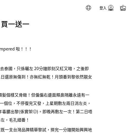
登入
 買一送一
ampered 啦！！！
囝囝去泰國，只係曬左 20分鐘即刻又紅又暗，之後即
二日還原無傷到！亦無紅無乾！月頭番到黎依然靚女
隻又多頭髮個樣又骨緻！但偏偏右邊面頰鼻隔離永遠有一
同一個位，不停復完又發，上星期敷左兩日消左炎，
粒千年毒膿出黎(係實架🤢)。即晚再敷左一次！第二日唔
淨左，毛孔細番！
買既一支台灣品牌精華黎試，搽完一分鐘開始興興地