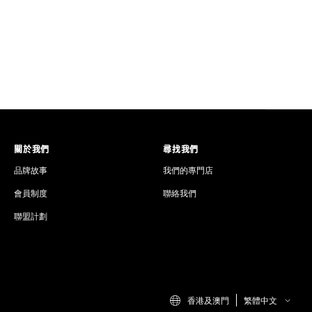
得好爽，好過癮🧘🏻‍♀️
係冷敷！咁先有溫度有味道又有速度😍 有儀式感架！我放
 每次敷都要將佢拎出黎，拎去鏡前面，搽上面厚 D，
 D、吸下又薄 D、跟住敷下耐 D、再耐 D，次次無
！太舒服啦🤤 佢同薄荷無關係、更加唔係一種表皮
一路吸收一路薄，個種滲左入皮膚有深度既冷卻感，
，比皮膚一個跨膚層既超級鎮靜，感覺係個皮膚細胞
關於我們
尋找我們
塊面內內外外細胞一齊倒抽一口涼氣！！強力
品牌故事
我們的專門店
透白左，毛孔細左又有彈性又細緻，有炎症敏感既話，佢
會員制度
聯絡我們
一個令我著迷既原因！傳統厚敷物油同笠係基本，一
聯盟計劃
孔，但係 Pink Layer 同 Blue Pampered
佢係重精華！而唔係厚油份！係一 D 自己同皮膚細
一種留表面既油膩感，而係黎自皮膚入面既飽滿🥰
，乾性皮膚唔再郁 D 就漏氣，敏感皮膚唔會掂一掂就
香港及澳門
繁體中文