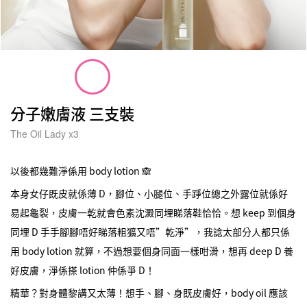
分子嫩膚液 三支裝
The Oil Lady x3
以後都幾難淨係用 body lotion 🙈
本身女仔既皮就係薄 D，腳位、小腿位、手踭位總之外露位就係好
易起龜裂，皮膚一乾就會色素沈澱同埋睇落鞋恰恰。想 keep 到個身
同埋 D 手手腳腳唔好睇落粗獷又唔”乾淨”，我諗太部分人都只係
用 body lotion 就算，不過想要個身同面一樣咁滑，想再 deep D 養
好皮膚，淨係搽 lotion 仲係爭 D！
精華？對身體黎講又太薄！想手、腳、身既皮膚好，body oil 應該