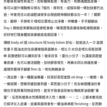
外都係有彈性有張力，而呢種無鬆弛、有張力、有飽滿感既皮膚，
係可以提升埋胸臀😲搽左 7個月，搽到生，成個孕期一條肚紋都冇出
過，仲會見住以前減肥減得多出現過既伸展紋都淡左一半！！關節
位、腳踭、手踭呢 D 暗啞位置唔止白淨番、仲嫩番。手手腳腳由
Day 1 開始從來都無試過會乾會痕，睇落摸落皮膚係無乾燥既痕跡，
好好咁打理身體就係徹徹底底兩回事！！
傳統 body oil 既 structure 同 body lotion 好似，就係加入一 D 滋潤
性重 D 既油去封住皮膚做個表面鎖水，唔比 D 水份走唔比佢乾就算
🙈 其實絕對可以講究好多！做多好多 ！要比小分子、比濃度高既營
養皮膚，先可以激活細胞，加快膠原增生，再鎖水同比保護皮膚，
護理到覺得手腳都 firm 左，咁先夠錫身🤤
一滴出黎，係一種靚油專屬，好高好高密度既 oil drop，一推開，係
一推就開，想推到邊就推到邊。高密度小分子！完全無個種油份會
啜住手既厚重同拖延特性，甚至乎我會話佢無左傳統厚油個種"重
量"，反而有媲美水性精華既滲入性！推開、一、二、三都未數完就
已經滲左入皮膚，皮膚表面唔會有一層油淋淋既 finishing，反而飽