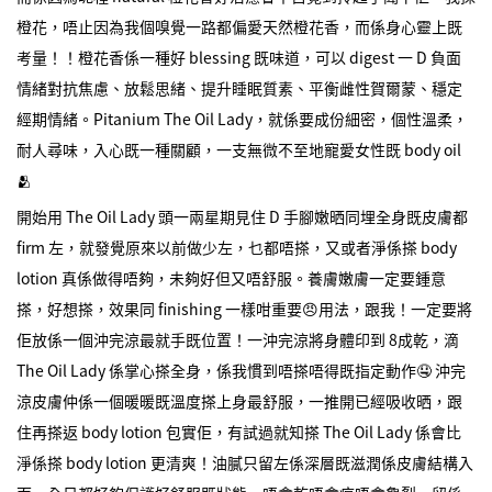
橙花，唔止因為我個嗅覺一路都偏愛天然橙花香，而係身心靈上既
考量！！橙花香係一種好 blessing 既味道，可以 digest 一 D 負面
情緒對抗焦慮、放鬆思緒、提升睡眠質素、平衡雌性賀爾蒙、穩定
經期情緒。Pitanium The Oil Lady，就係要成份細密，個性溫柔，
耐人尋味，入心既一種關顧，一支無微不至地寵愛女性既 body oil
🫂
開始用 The Oil Lady 頭一兩星期見住 D 手腳嫩晒同埋全身既皮膚都
firm 左，就發覺原來以前做少左，乜都唔搽，又或者淨係搽 body
lotion 真係做得唔夠，未夠好但又唔舒服。養膚嫩膚一定要鍾意
搽，好想搽，效果同 finishing 一樣咁重要😠用法，跟我！一定要將
佢放係一個沖完涼最就手既位置！一沖完涼將身體印到 8成乾，滴
The Oil Lady 係掌心搽全身，係我慣到唔搽唔得既指定動作🤤 沖完
涼皮膚仲係一個暖暖既溫度搽上身最舒服，一推開已經吸收晒，跟
住再搽返 body lotion 包實佢，有試過就知搽 The Oil Lady 係會比
淨係搽 body lotion 更清爽！油膩只留左係深層既滋潤係皮膚結構入