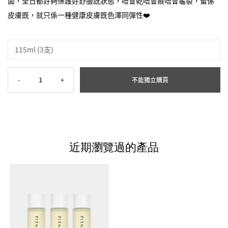
面，全日都好夠保護好舒服既狀態，唔會乾唔會痕唔會龜裂，留係
皮膚既，就只係一種健康皮膚既色澤同彈性❤️
115ml (3支)
-
1
+
不能獨立購買
近期瀏覽過的產品