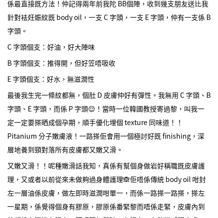
係最直接既方法！仲記得兩年前我陀 BB個陣，收到幾支朋友送比我
針對袪妊娠紋既 body oil，一支 C 字頭，一支 E 字頭，仲有一支係 B
字頭。
C 字頭個支：好油，好大陣味
B 字頭個支：推得開，但好笠唔吸收
E 字頭個支：好水，無滋潤性
最後我生完一條紋都無，個肚 D 皮膚仲好有彈性。我無用 C 字頭、B
字頭、E 字頭，而係 P 字頭😌！當時一位韓國教授寄過黎，叫我一
定一定要搽晒成個孕期，順手優化埋個 texture 同味道！！
Pitanium 分子嫩膚液！一路搽佢會用一個極討好既 finishing，深
層地養到頸對落所有皮膚都又嫩又滑。
又嫩又滑！！呢種嫩滑話我知，真係有幫個身做岩好稱職既皮膚護
理，又或者以前從來未做夠過身體護理🙈佢唔係傳統 body oil 咁封
左一層油係皮膚，做左即時滋潤咁單一，而係一路搽一路搽，搽左
一星期，係覺得個身有膠原，膠原係番緊黎而唔係走緊，皮膚內到