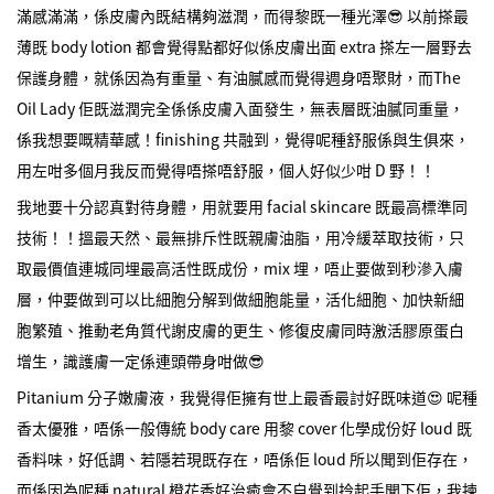
滿感滿滿，係皮膚內既結構夠滋潤，而得黎既一種光澤😎 以前搽最
薄既 body lotion 都會覺得點都好似係皮膚出面 extra 搽左一層野去
保護身體，就係因為有重量、有油膩感而覺得週身唔聚財，而The
Oil Lady 佢既滋潤完全係係皮膚入面發生，無表層既油膩同重量，
係我想要嘅精華感！finishing 共融到，覺得呢種舒服係與生俱來，
用左咁多個月我反而覺得唔搽唔舒服，個人好似少咁 D 野！！
我地要十分認真對待身體，用就要用 facial skincare 既最高標準同
技術！！搵最天然、最無排斥性既親膚油脂，用冷緩萃取技術，只
取最價值連城同埋最高活性既成份，mix 埋，唔止要做到秒滲入膚
層，仲要做到可以比細胞分解到做細胞能量，活化細胞、加快新細
胞繁殖、推動老角質代謝皮膚的更生、修復皮膚同時激活膠原蛋白
增生，識護膚一定係連頭帶身咁做😎
Pitanium 分子嫩膚液，我覺得佢擁有世上最香最討好既味道😍 呢種
香太優雅，唔係一般傳統 body care 用黎 cover 化學成份好 loud 既
香料味，好低調、若隱若現既存在，唔係佢 loud 所以聞到佢存在，
而係因為呢種 natural 橙花香好治癒會不自覺到拎起手聞下佢，我揀