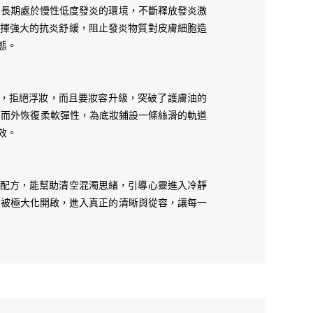
胞長期處於慢性低度發炎的環境，不斷釋放發炎激
，身心靈缺一不可！
，發揮強大的抗炎舒緩，阻止發炎物質對皮膚細胞造
態。
日金，拒絕浮妝，而且要妝容升級，突破了護膚油的
內而外恢復柔軟彈性，為底妝鋪設一條絲滑的軌道
效。
喚醒配方，能幫助清空混濁思緒，引導心靈進入冷靜
力被極大化開啟，進入真正的清晰與從容，讓每一