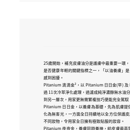
25歲開始，補充皮膚油分是護膚中最重要一環
是否健康年輕的關鍵指標之一，「以油養膚」是
感到困擾。
Pitanium 滴滴金²，以 Pitanium 日日金
過 11次冷萃淨化處理，過濾成純淨濃醇無水
到另一層次，用家更無需繁複技巧便能完全駕馭
Pitanium 日日金，以養膚為基礎，先為
化為無害光，一方面全日持續地以全方位保護皮
不同妝物，令用家全日擁有極致貼服的妝容。
Pitanium 夜夜金，養膚同時養神，給皮