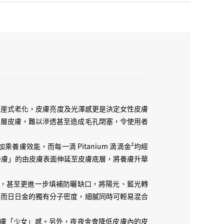
ice 每日個妝貼到癲，每日落妝皮膚依然精神到
比皮膚索左入去之後，就走入細胞，全日不停不停釋
抗光化、抗炎、抗污染，即係將抗衰老最重要既野，
見到皮膚祛灰祛黃，有番色有番光，祛殘氣，色素雜
彈力，少左紋少左鬆，變番有膠原既皮膚，長時間既
 好 calm，唔會再咁易敏感，無咁虛弱，經得起風
題一路走一路走，油少左，粒粒少左，每晚番到去，
膚唔一定殘唔一定黃，仲可以非常精神，日日金就係
斷崖式老化，皮膚亮度及光澤感更是決定女性皮膚
佢，係覺得皮膚隔離左呢個世界對佢既傷害，而比
表層皮膚，難以滲透甚至造成毛孔閉塞，令使用者
日金🌞仲加快緊皮膚代謝，推緊皮膚去排色素、排毒素、排
配合加乘養膚效能，而每一滴 Pitanium 滴滴金²均經
養膚」的由皮膚表面伸延至皮膚底層，將養膚升華
太毒，有時做足防曬照曬黑！Pitanium 日日金🌞
係用防曬成分，而係法國教授 Eve 配方左一隻獨有捕
污染，甚至更進一步填補防曬缺口，將陽光、藍光轉
面，佢會將陽光同藍光都轉化做無害光，幫皮膚底下
，而日日金的獨有分子密度，細膩同時可輕易混合
00% 保障！！
家皮膚「少女」感。另外，夜夜金會降低皮膚內的皮