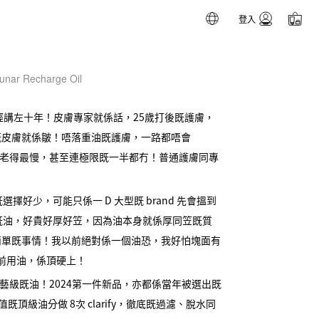
登入
Lunar Recharge Oil
經講左十年！皮膚專家就係話，25歲打後既護膚，
既皮膚就係皺！唔落重油既護膚，一路都唔會
亦唔係老得最慢，甚至連極限既一半都冇！普通護膚同專
l 既選擇好少，可能只係一 D 大型既 brand 先會搵到
到既油，好貴好厚好笠，因為油本身就係厚同笠既質
簡單既事情！我以前絕對係一個油恐，我好怕塊面有
ng，以前用油，係頂硬上！
一支工藝級既油！2024第一件新品，亦都係當年被選出既
值既頂級油分做 8次 clarify，徹底既過濾、脫水同