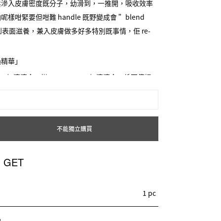
鬆滲入皮膚密度既分子，幼滑到，一推開，吸收效率
咁緊要但咁難 handle 既野變成會 ”blend
到表面滋養，兼入皮膚做多好多特別既事情，佢 re-
過精華」
，加滴滴金，搽 eye cream，加滴滴金，係不停搵
搽晒全面訓住覺由得佢吸，第二日起身塊面個種光澤同
護膚既力氣同時間！」
不能獨立購買
做既野比傳統油多，比傳統油更 deep，舒服到不得了，同
唔到既野！佢有能力長時間 boost up 微血流、微循環，令
 GET
湃！佢釋放雌激素，令女人皮膚變返女仔皮膚，佢令
1 pc
決定唔番貨，大家真空左半年！無事既！有事都係好事，
 upgrade 版本！而呢個版本，將滴滴金呢個極
l