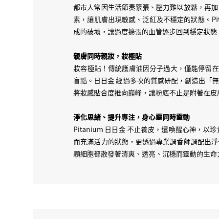
都市人常因生活節奏緊張、壓力難以放鬆，再加
素，讓肌膚出現敏感、泛紅及不穩定的狀態。Pi
成的破壞，讓過度擴張的血管逐步回到穩定狀態
親膚同時親妝，妝極貼
妝容極貼！傳統護膚油因分子過大，僅能停留在皮
盲點。日日金 經過多次的質感研配，創造出「
將妝感貼合度推向巔峰，讓粉底不止是附著在皮
淨化思緒、提升專注，身心靈同時靈動
Pitanium 日日金 不止養皮，還喚醒心
而充滿活力的狀態，更透過專業調香師調配出淨
顆細胞都散發著清爽、透亮、沉穩而靈動的生命