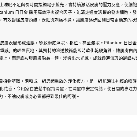
上睡眠不足與長時間接觸電子藍光，會持續激活皮膚的壓力反應，使細
訓，要 maximize 護膚極限
tanium 日日金 採用高效淨炎複合因子，能清走過度活躍的發炎細胞
，有效舒緩皮膚灼熱、泛紅與刺痛不適，讓肌膚逐步回到日常更穩定的狀
膚表層形成油膜，導致粉底浮妝、移位、甚至溶妝。Pitanium 日
無重感」的輕盈質地，其獨特的滲透技術能即時軟化乾硬角質，讓肌膚由
膚上，而是底妝與肌膚融為一體，滲透出水光感，成就透薄無瑕的巔峰妝
神，以珍貴植物萃取，調和成一組思緒重啟的淨化複方，是一組能通往神經的
化花香，令用家在放鬆中保持清醒，在清醒中安定情緒，使日間的專注
力，不論皮膚或身心靈都得到最佳的呵護。