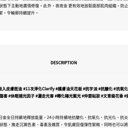
皮膚靚！個妝都要靚！！我地唔止好想
狀態下主動地盡情修復。此外，夜夜金 更有效地放鬆面部肌肉組織，防
日金🌞既配方時，淨係 texture 
緊，令輪廓持續提升。
啦！Mix Pitanium 水
者跟住我咁用，直接再 mix fou
products 既貼面度拉滿！係
Pitanium 夜夜金🌛 上
令我覺得「唉，都必須要承認過
係需要夜夜金🌛去長期維持個
DESCRIPTION
就係一支深化版強化版既滴滴
滴滴金做到既野，夜夜金🌛將
復濃養，佢走前一大步！佢會 act
 #吸入皮膚既油 #11次淨化Clarify #護膚油天花板 #抗字派 #抗醣化 #抗
start button！佢會強
光傷害 #休眠捕光因子 #灑走光害 #轉化陽光藍光 #仲要貼妝 #文青級花香
激素 redirect 養分去皮
膚入面既皮質醇，減壓力荷爾蒙，
復！夜夜金🌛 已經唔止係養膚
膚後，日日金全日持續地釋放能量，24小時持續地抗醣化、抗氧化、抗光化、
訓，佢令我覺得自己既皮膚好 t
狀態，推走沉澱色素、毒素及雜質，令肌膚回復彈性緊緻，同時也可以