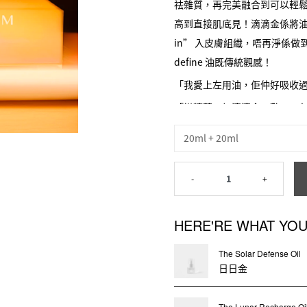
祛雜質，再完美融合到可以輕
高到直接肌底見！滴滴金係將油呢樣
in” 入皮膚組織，唔再淨係做
define 油既傳統觀感！
「我愛上左用油，佢仲好吸收
「搽精華，加滴滴金，敷 mask
機會用多 D 滴滴金」
20ml + 20ml
「我慣左每晚係吱 4－5 泵
復原令我覺得以前浪費左好多
-
1
+
會 blend in 皮膚既油，
時做到傳統 facial oil 做
HERE'RE WHAT YOU
毒素走得快，營養輸送非常澎
膚質去返全盛時期！
The Solar Defense Oil
日日金
Sor🙏🏻 久候了！半年前
當時我地手上已經有一個滴滴金既
The Lunar Recharge Oi