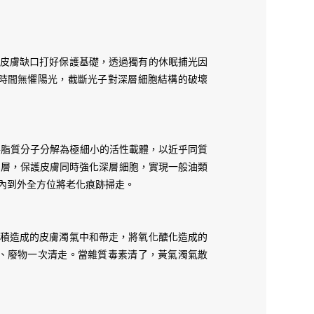
風 19度吹足一晚，乜都會抽乾既情況下，皮膚起
細緻同光澤！！
油的燈！！日日金🌞既 texture 考慮到全日既功能性同
 為皮膚缺口打好保護基礎，透過獨有的休眠捕光因
係輪廓！！Trainer Tracy 成日叫我按面，按番
時間無懼陽光，截斷光子對深層細胞結構的破壞
awline，我明，我緊係知晚晚按 5分鐘面好，但我係懶
快過 Tracy 既捷徑✌🏻 Pitanium 夜夜金🌛
帶，養膜帶！即係連結住真皮層同表皮層既基底膜
老而分離既真皮層同表皮層重新 connected，扣
術，將脂質分子分解為極細小的活性載體，以近乎同質
護層，保護皮膚同時強化深層細胞，實現一般油類
輪廓一路 lift 起！
由內到外全方位將老化痕跡掃走。
都有得著！！日日金🌞，一種會淨化思緒既花味！！夜夜
味！好清，會忍唔住係咁聞😌 我係唔可以錯過呢種
用量係手心，兩隻手搓暖佢，跟住合手聞，慢慢吸 5
物沉積造成的皮膚濁氣中和帶走，將氧化醣化造成的
次之後先印上面，吸收、舒服！！！朝早日日金🌞527
、廢物一次清走。當雜質毒素清了，黃氣濁氣散
st 今日會發生既好事，一路正念，全日都會更加平靜、
527，我要將個日既情緒 digest，清空情緒同壓
 recover 模式，唔止要好訓，更加要有質量咁