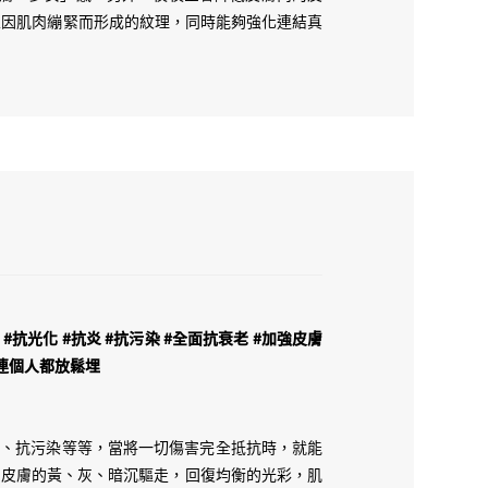
用，直頭係要唔用唔得😈 係 restructure 日
止因肌肉繃緊而形成的紋理，同時能夠強化連結真
同 finishing 我地就用左 4個月時間去 tune！Mix
光姬又好、激光姬又好，皮膚一吸，之後個妝就會極貼！或
ndation 又或者 base，一上面！佢會直接將呢 D
拉滿！！
個月當我已經用完我手上最後一支夜夜金🌛有一朝起身，佢
左 30歲係一定要搽油」 無得傾，爭太遠！！我真
種細緻感同光澤感！佢係每朝都比足我，比夠我，佢
金！而且再全面好多、好多！！
佢地再進化！！佢唔止係一支輕鬆進入皮膚細胞既修
ivate 皮膚修復，進入修復狀態，一下 click 落個
氧化 #抗光化 #抗炎 #抗污染 #全面抗衰老 #加強皮膚
化微血流增加養分傳送到唔同膚層既效率，佢會增加皮膚雌
 #連個人都放鬆埋
膚！佢會放鬆肌肉組織，阻止繃緊而黎既紋理！佢會降低皮
等皮膚細胞可以係一個 relax 既狀態下盡情修
，仲係養神，養皮膚既元神！Keep 住用！再加埋夠
抗炎、抗污染等等，當將一切傷害完全抵抗時，就能
imeless，佢比我既光澤感同埋細緻感，絕對唔係黎
將皮膚的黃、灰、暗沉驅走，回復均衡的光彩，肌