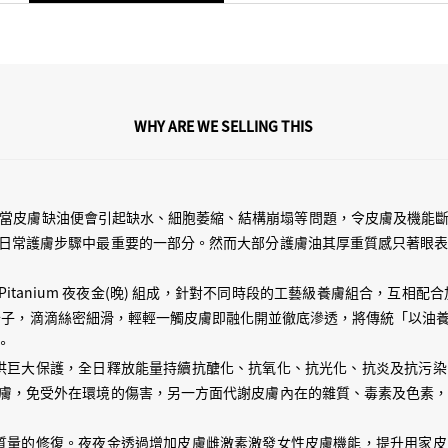
止守出不老肌，直頭係保鮮！Zu
癲，就係因為日日金🌞日日金
放！持續地抗醣化、抗氧化、
一次過聚埋一齊，爆發！先係
WHY ARE WE SELLING THIS
色愈黎愈少，手指摸落充滿回
抗炎會令皮膚長期穩定好 calm
浪，之後見到平時有既皮膚問
落妝就會發現！落左妝，D 皮
，當皮膚缺油便會引起缺水、細胞萎縮、結構崩塌等問題，令皮膚及機能
會幫皮膚保鮮，keep 住用
日常護膚步驟中最重要的一部分。然而大部分護膚油其厚重質感只著眼
protection 既同時，日
(早) 及 Pitanium 夜夜金(晚) 組成，針對不同時段的工藝級養膚組合，互相
雜質！！
油分子，滴滴絲密細滑，輕輕一觸皮膚即融化開並徹底滲透，將傳統「以油
有光既地方！佢話事！香港 D 光
。
會完全封實呢 D 防曬缺口，唔
肌膚提供巨大保護，全日釋放能量持續抗醣化、抗氧化、抗光化、抗炎及抗
光因子，當佢進入皮膚結構入
膚，免受外在環境的傷害，另一方面代謝皮膚內在的雜質、毒素及色素
加一層額外既濾光層，咁先係 1
膚最高質量的修復。夜夜金透過增加皮膚雌激素激發女性皮膚機能，提升用