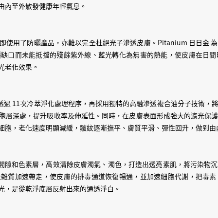
自油分油光，而係即使開冷氣大
由內至外散發健康年輕氣息。
身既時候都有一種自身透出既
Pitanium 夜夜金🌛 唔係省
使用了防曬產品，亦難以完全杜絕光子滲透皮膚。Pitanium 日日金
埋要化妝，而 夜夜金🌛我地針對既
曬缺口而未能抵擋的殘餘紫外線、藍光轉化為無害的熱能，使皮膚在日間
起 D 肌肉彈性，按出 D 條 j
光老化效果。
人黎嫁嘛！！懶人一定要識走捷徑，一條
係會吸吸吸，吸左入去基底膜
帶，強化番呢層膜帶，令慢慢因為
局限，透過 11次冷萃淨化處理程序，再採用獨特的高融滲透複合油分子技
胞層深處，提升吸收率及伸延性。同時，在皮膚表面形成強大的濾光保
番實，皮膚有番張力，收緊，緊緻，
細胞，老化速度明顯減緩，皺紋逐漸撫平、膚質平滑、彈性回升，做到
Pitanium 滴滴金²，連聞
金🌛，會療癒同放鬆神經既木
味道！！527呼吸法！吱要既
深入毛孔間隙和色素層，高效清除皮膚濁氣、濁色，打造出透亮素肌，將污染
秒，停 2秒，慢慢呼 7秒！2
及雜質加速帶走，使皮膚的排毒通道恢復暢通，並加速細胞代謝，把毒素
既時候，我會一路 manife
光，是從乾淨底層反射出來的通透淨白。
專注、同埋有靈感！夜夜金🌛既 
力，等心靈同皮膚可以進入放鬆既