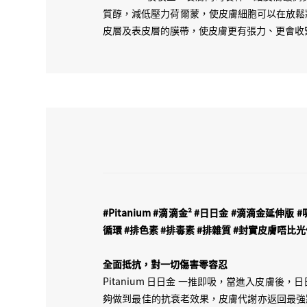
質醇，減低壓力荷爾蒙，使皮膚細胞可以在放鬆
皮層及表皮層的膜帶，使皮膚更有張力、更會收
#Pitanium #滴滴金² #日日金 #滴滴金延伸版
循環 #排色素 #排毒素 #排雜質 #封實皮膚唔比
全面抵抗，對一切傷害零容忍
Pitanium 日日金 一推即吸，當進入皮
夠做到最佳的抗衰老效果，皮膚代謝亦返回最強