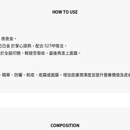
HOW TO USE
um 夜夜金。
 日日金 於掌心搓熱，配合 527呼吸法，
再均勻於全臉印開，輕按至吸收，最後再塗上面霜。
、眼霜、精華、防曬、粉底、底霜或面膜，增加皮膚潤澤度並提升營養價值及
COMPOSITION