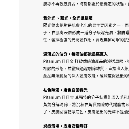
膚亦不再敏感脆弱，時刻都處於最穩定的狀態，
紫外光 、藍光，全光譜馴服
陽光傷害絕對是肌膚老化的最主要因素之一，而即
子，在肌膚表層形成一道分子級濾光層，將防
性，發揮極強的光防護作用，實現無懈可擊的抗
深潛式的油分，每滴油都能長驅直入
Pitanium 日日金 打破傳統油產品的滲透
相融的形態，並徹底過濾剔除雜質，直接滲入細
產品無法觸及的深入護膚效能，經深度保護後的
祛色除濁，膚色自帶透光
Pitanium 日日金 其獨特的分子結構能
黃氣分解清除，將沉積在角質間隙的代謝廢物
了，皮膚回復乾淨底色，皮膚透出的光澤不是油
炎症清場，皮膚安穩靜好