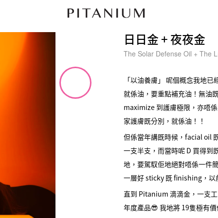
日日金 + 夜夜金
The Solar Defense Oil + The 
「以油養膚」 呢個概念我地已
就係油，要重點補充油！無油
maximize 到護膚極限，
家護膚既分別，就係油！！
但係當年講既時候，facial oi
一支半支，而當時呢 D 買得
地，要駕馭佢地絕對唔係一件
一層好 sticky 既 finishi
直到 Pitanium 滴滴金，
年度產品😎 我地將 19隻極有價